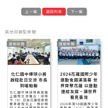
上一篇
返回列表
下一篇
其他同類型新聞
運動新聞
運動新聞
化仁國中棒球小將
2026花蓮國際少年
啟程赴日交流 市長
運動會圓滿落幕 世
到場勉勵
界齊聚花蓮 以運動
連結友誼、讓世界
化仁國中棒球隊再度踏
上國際交流舞台！球隊
看見臺灣
今（8）日自花蓮搭乘遊
覽車啟程北上，預計明
2026年第58屆國際少年
日上午由桃園搭機飛往
運動會（ICG）圓滿落