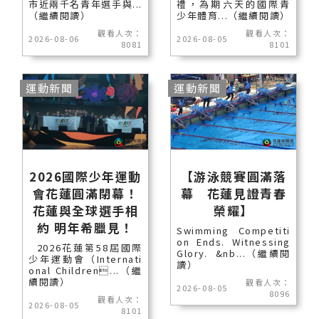
市近兩千名青年選手與...
禮，為期六天的國際青
（繼續閱讀）
少年體育...（繼續閱讀）
觀看人次：
觀看人次：
2026-08-06
2026-08-05
8081
8101
運動新聞
運動新聞
2026國際少年運動
【游泳競賽圓滿落
會花蓮圓滿閉幕！
幕 花蓮見證青春
花蓮與全球選手相
榮耀】
約 明年希臘見！
Swimming Competiti
on Ends. Witnessing
2026花蓮第58屆國際
Glory. &nb...（繼續閱
少年運動會（Internati
讀）
onal Children...（繼
續閱讀）
觀看人次：
2026-08-05
8096
觀看人次：
2026-08-05
8101