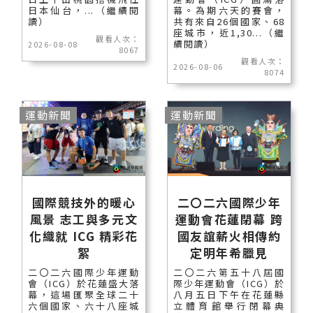
日本仙台，...（繼續閱
幕。為期六天的賽會，
讀）
共有來自26個國家、68
座城市，近1,30...（繼
觀看人次：
續閱讀）
2026-08-08
8067
觀看人次：
2026-08-06
8074
運動新聞
運動新聞
國際競技外的暖心
二〇二六國際少年
風景 志工與多元文
運動會花蓮閉幕 跨
化織就 ICG 精彩花
國友誼薪火相傳約
絮
定明年希臘見
二〇二六國際少年運動
二〇二六第五十八屆國
會（ICG）於花蓮盛大落
際少年運動會（ICG）於
幕，這場匯聚全球二十
八月五日下午在花蓮縣
六個國家、六十八座城
立體育館舉行閉幕典