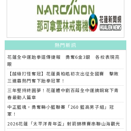
熱門新訊
花蓮全中運跆拳道傳捷報 勇奪6金3銀 各校表現亮
眼
【越級打怪奪冠】花蓮黃柏皓初次出征全國賽 擊敗
三連霸熱門奪下跆拳冠軍！
三年堅持終圓夢！花蓮體中劉百葭全中運摘銅寫下青
春最動人篇章
中正籃魂，勇奪縣小籃聯賽「260 籃高男子組」冠
軍！
2026花蓮「太平洋青年盃」射箭錦標賽串聯山海觀光