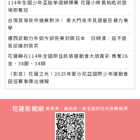
114年全國少年盃跆拳道錦標賽 花蓮小將黃柏皓初登
場即奪冠
台灣首場夜市健美對決！ 東大門夜市見證最狂暴力美
學
遭西武戰力外如今卻完美封鎖日本 日網潰：這不是
我認識的張奕
花蓮縣在114年全國原住民族運動會大放異彩 勇奪26
金、38銀、34銅
（影音）花蓮之光！2025年愛沙尼亞國際少年運動會
田徑賽事傳出捷報
花蓮新聞網
最專業、最迅速、最全面的在地新聞報導