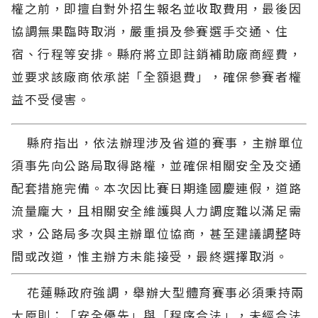
權之前，即擅自對外招生報名並收取費用，最後因
協調無果臨時取消，嚴重損及參賽選手交通、住
宿、行程等安排。縣府將立即註銷補助廠商經費，
並要求該廠商依承諾「全額退費」，確保參賽者權
益不受侵害。
縣府指出，依法辦理涉及省道的賽事，主辦單位
須事先向公路局取得路權，並確保相關安全及交通
配套措施完備。本次因比賽日期逢國慶連假，道路
流量龐大，且相關安全維護與人力調度難以滿足需
求，公路局多次與主辦單位協商，甚至建議調整時
間或改道，惟主辦方未能接受，最終選擇取消。
花蓮縣政府強調，舉辦大型體育賽事必須秉持兩
大原則：「安全優先」與「程序合法」，未經合法