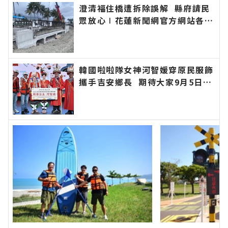
澄清福住橋遭拆除誤解 縣府請民
眾放心∣花蓮新聞網官方網站各類
新聞－最快速的今日新聞報導 最
新的在地資訊！
韓國啦啦隊女神河智媛穿原民服飾
攜手吉安鄉長 期待大家9月5日參
加「山海共鳴•族音流轉」原住民
族聯合豐年節∣花蓮新聞網官方網
站各類新聞－最快速的今日新聞報
導 最新的在地資訊！