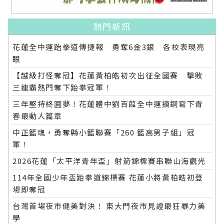
熱門新訊
花蓮全中運跆拳道傳捷報 勇奪6金3銀 各校表現亮
眼
【越級打怪奪冠】花蓮黃柏皓初次出征全國賽 擊敗
三連霸熱門奪下跆拳冠軍！
三年堅持終圓夢！花蓮體中劉百葭全中運摘銅寫下青
春最動人篇章
中正籃魂，勇奪縣小籃聯賽「260 籃高男子組」冠
軍！
2026花蓮「太平洋青年盃」射箭錦標賽串聯山海觀光
114年全國少年盃跆拳道錦標賽 花蓮小將黃柏皓初登
場即奪冠
台灣首場夜市健美對決！ 東大門夜市見證最狂暴力美
學