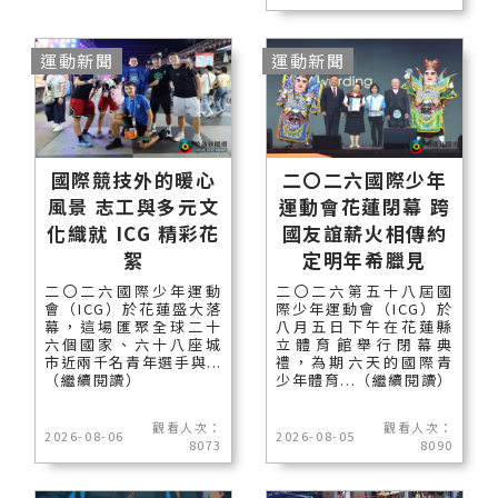
運動新聞
運動新聞
國際競技外的暖心
二〇二六國際少年
風景 志工與多元文
運動會花蓮閉幕 跨
化織就 ICG 精彩花
國友誼薪火相傳約
絮
定明年希臘見
二〇二六國際少年運動
二〇二六第五十八屆國
會（ICG）於花蓮盛大落
際少年運動會（ICG）於
幕，這場匯聚全球二十
八月五日下午在花蓮縣
六個國家、六十八座城
立體育館舉行閉幕典
市近兩千名青年選手與...
禮，為期六天的國際青
（繼續閱讀）
少年體育...（繼續閱讀）
觀看人次：
觀看人次：
2026-08-06
2026-08-05
8073
8090