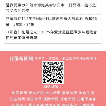
遭西武戰力外如今卻完美封鎖日本 日網潰：這不是
我認識的張奕
花蓮縣在114年全國原住民族運動會大放異彩 勇奪26
金、38銀、34銅
（影音）花蓮之光！2025年愛沙尼亞國際少年運動會
田徑賽事傳出捷報
花蓮新聞網
最專業、最迅速、最全面的在地新聞報導
網站總覽：
地區新聞
觀光旅遊
地方新聞
產業消費
美食生活
公益新聞
消防專區
運動新聞
社會新聞
花蓮區漁會
花蓮超人
藝文新聞
教育新聞
專題探討
交通運輸