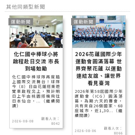
其他同類型新聞
運動新聞
運動新聞
化仁國中棒球小將
2026花蓮國際少年
啟程赴日交流 市長
運動會圓滿落幕 世
到場勉勵
界齊聚花蓮 以運動
連結友誼、讓世界
化仁國中棒球隊再度踏
上國際交流舞台！球隊
看見臺灣
今（8）日自花蓮搭乘遊
覽車啟程北上，預計明
2026年第58屆國際少年
日上午由桃園搭機飛往
運動會（ICG）圓滿落
日本仙台，...（繼續閱
幕。為期六天的賽會，
讀）
共有來自26個國家、68
座城市，近1,30...（繼
續閱讀）
觀看人次：
2026-08-08
8042
觀看人次：
2026-08-06
8066