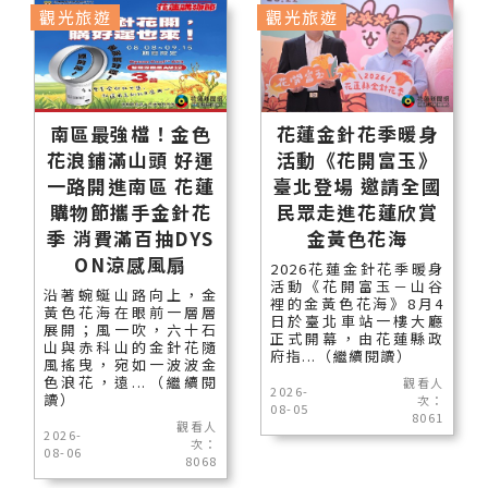
觀光旅遊
觀光旅遊
南區最強檔！金色
花蓮金針花季暖身
花浪鋪滿山頭 好運
活動《花開富玉》
一路開進南區 花蓮
臺北登場 邀請全國
購物節攜手金針花
民眾走進花蓮欣賞
季 消費滿百抽DYS
金黃色花海
ON涼感風扇
2026花蓮金針花季暖身
活動《花開富玉－山谷
沿著蜿蜒山路向上，金
裡的金黃色花海》8月4
黃色花海在眼前一層層
日於臺北車站一樓大廳
展開；風一吹，六十石
正式開幕，由花蓮縣政
山與赤科山的金針花隨
府指...（繼續閱讀）
風搖曳，宛如一波波金
色浪花，遠...（繼續閱
觀看人
2026-
讀）
次：
08-05
8061
觀看人
2026-
次：
08-06
8068