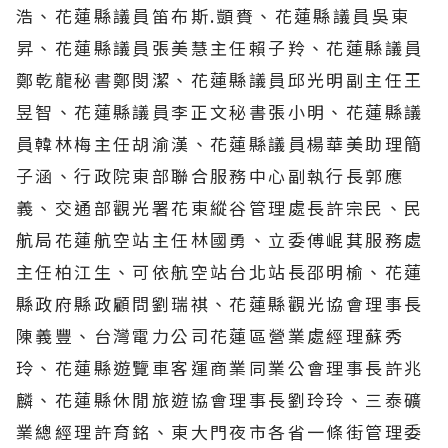
浩、花蓮縣議員笛布斯.顗賚、花蓮縣議員吳東
昇、花蓮縣議員張美慧主任賴子羚、花蓮縣議員
鄭乾龍秘書鄭閔潔、花蓮縣議員邱光明副主任王
昱智、花蓮縣議員李正文秘書張小明、花蓮縣議
員韓林梅主任胡渝漢、花蓮縣議員楊華美助理簡
子涵、行政院東部聯合服務中心副執行長郭應
義、交通部觀光署花東縱谷管理處長許宗民、民
航局花蓮航空站主任林國勇、立委傅崐萁服務處
主任柏江生、可依航空站台北站長邵明榆、花蓮
縣政府縣政顧問劉瑞祺、花蓮縣觀光協會理事長
陳義豐、台灣電力公司花蓮區營業處經理蘇秀
玲、花蓮縣遊覽車客運商業同業公會理事長許兆
麟、花蓮縣休閒旅遊協會理事長劉玲玲、三泰礦
業總經理許育銘、東大門夜市各省一條街管理委