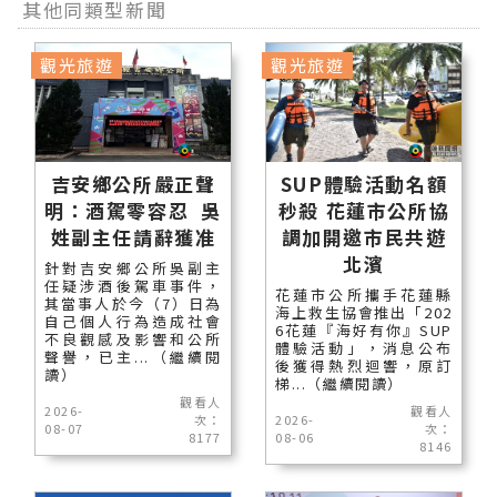
其他同類型新聞
觀光旅遊
觀光旅遊
吉安鄉公所嚴正聲
SUP體驗活動名額
明：酒駕零容忍 吳
秒殺 花蓮市公所協
姓副主任請辭獲准
調加開邀市民共遊
北濱
針對吉安鄉公所吳副主
任疑涉酒後駕車事件，
花蓮市公所攜手花蓮縣
其當事人於今（7）日為
海上救生協會推出「202
自己個人行為造成社會
6花蓮『海好有你』SUP
不良觀感及影響和公所
體驗活動」，消息公布
聲譽，已主...（繼續閱
後獲得熱烈迴響，原訂
讀）
梯...（繼續閱讀）
觀看人
2026-
觀看人
次：
2026-
08-07
次：
8177
08-06
8146