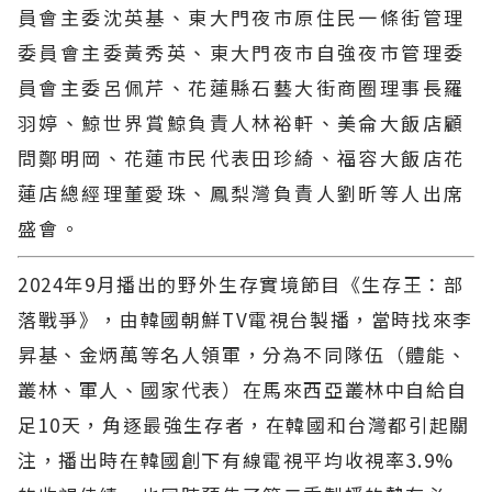
員會主委沈英基、東大門夜市原住民一條街管理
委員會主委黃秀英、東大門夜市自強夜市管理委
員會主委呂佩芹、花蓮縣石藝大街商圈理事長羅
羽婷、鯨世界賞鯨負責人林裕軒、美侖大飯店顧
問鄭明岡、花蓮市民代表田珍綺、福容大飯店花
蓮店總經理董愛珠、鳳梨灣負責人劉昕等人出席
盛會。
2024年9月播出的野外生存實境節目《生存王：部
落戰爭》，由韓國朝鮮TV電視台製播，當時找來李
昇基、金炳萬等名人領軍，分為不同隊伍（體能、
叢林、軍人、國家代表）在馬來西亞叢林中自給自
足10天，角逐最強生存者，在韓國和台灣都引起關
注，播出時在韓國創下有線電視平均收視率3.9%