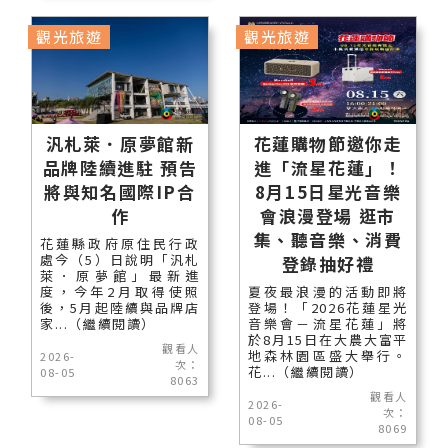
觀光旅遊
觀光旅遊
汎札萊．原夢館新
花蓮購物節邀你走
品牌陸續進駐 預告
進「流星花蓮」！
將與知名國際IP合
8月15日星光音樂
作
會浪漫登場 逛市
集、聽音樂、消費
花蓮縣政府原住民行政
處今（5）日說明「汎札
登錄抽好禮
萊．原夢館」最新進
度，今年2月取得使照
夏夜最浪漫的活動即將
後，5月起陸續與品牌店
登場！「2026花蓮星光
家...（繼續閱讀）
音樂會－流星花蓮」將
於8月15日在大農大富平
觀看人
地森林園區盛大舉行。
2026-
次：
花...（繼續閱讀）
08-05
8063
觀看人
2026-
次：
08-05
8069