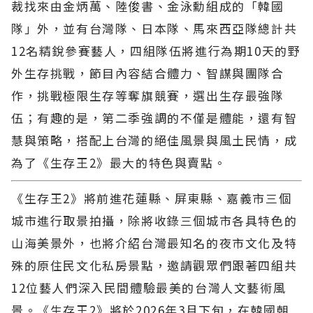
裁找來由金炳萬、陸俊書、金泳勳組成的「韓國
隊」外，並有台灣隊、日本隊、馬來西亞隊總計共
12名精銳參賽藝人，四組隊伍將進行為期10天的野
外生存挑戰，節目內容結合體力、智謀與團隊合
作，挑戰極限生存等奪旗競賽，選出生存最強隊
伍；有趣的是，第二季強調的不僅是體能，還有智
慧與策略，搭配上台灣的絕佳風景與風土民情，成
為了《生存王2》最大的特色與賣點。
《生存王2》將前進花蓮縣、屏東縣、嘉義市三個
城市進行取景拍攝，除將收錄三個城市各具特色的
山海美景外，也將介紹台灣最知名的夜市文化及特
殊的原住民文化私房景點，邀請觀眾們跟著四組共
12位藝人們深入民間體驗最美的台灣人文藝術風
景。《生存王2》將於2026年3月下旬，在韓國朝