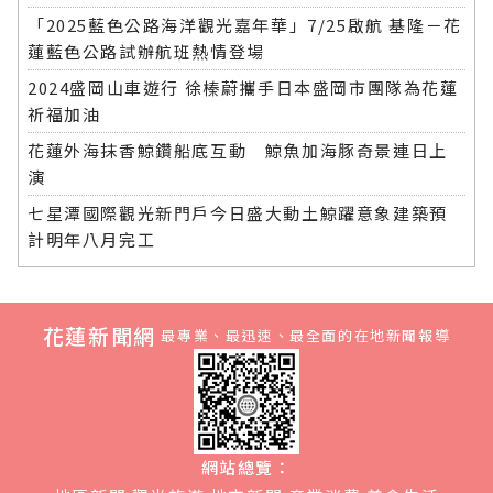
「2025藍色公路海洋觀光嘉年華」7/25啟航 基隆－花
蓮藍色公路試辦航班熱情登場
2024盛岡山車遊行 徐榛蔚攜手日本盛岡市團隊為花蓮
祈福加油
花蓮外海抹香鯨鑽船底互動 鯨魚加海豚奇景連日上
演
七星潭國際觀光新門戶今日盛大動土鯨躍意象建築預
計明年八月完工
花蓮新聞網
最專業、最迅速、最全面的在地新聞報導
網站總覽：