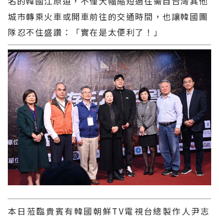
名的韓國江原道，不僅大幅縮短過往需自台灣其他
城市轉乘火車或開車前往的交通時間，也讓韓國團
隊忍不住盛讚：「實在是太便利了！」
本日蒞臨貴賓有韓國朝鮮TV電視台總製作人尹志