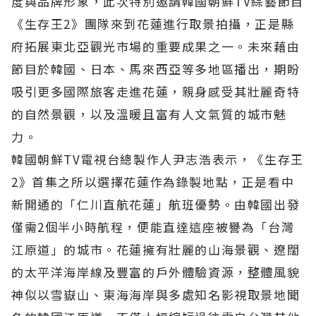
度與品牌形象，此次特別邀請韓國朝鮮TV綜藝節目
《生存王2》團隊來到花蓮進行取景拍攝，正是縣
府拓展東北亞觀光市場的重要成果之一。未來藉由
節目於韓國、日本、馬來西亞等多地區播出，期盼
吸引更多國際旅客走進花蓮，親身感受其壯麗奇特
的自然景觀，以及溫暖且富有人文氣質的城市魅
力。
韓國朝鮮TV電視台總製作人尹志浩表示，《生存王
2》首集之所以選擇花蓮作為錄製地點，正是看中
新開通的「仁川直航花蓮」航班優勢。由韓國出發
僅需2個半小時航程，便能直達這座被譽為「台灣
江原道」的城市。花蓮擁有壯麗的山海景觀、遼闊
的太平洋海岸線及豐富的戶外體驗資源，整體風貌
神似以雪嶽山、東海海岸與多處知名影視取景地聞