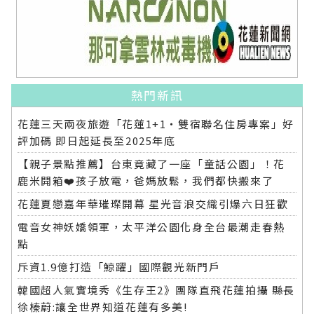
熱門新訊
花蓮三天兩夜旅遊「花蓮1+1‧雙宿聯名住房專案」好
評加碼 即日起延長至2025年底
【親子景點推薦】台東竟藏了一座「童話公園」！花
鹿米開箱❤️孩子放電，爸媽放鬆，我們都快搬來了
花蓮夏戀嘉年華璀璨開幕 星光音浪交織引爆六日狂歡
電音女神妖嬌領軍，太平洋公園化身全台最潮走春熱
點
斥資1.9億打造「鯨躍」國際觀光新門戶
韓國超人氣實境秀《生存王2》團隊直飛花蓮拍攝 縣長
徐榛蔚:讓全世界知道花蓮有多美!