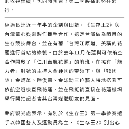
的收視佳績，也同時預告了第二季製播的勢在必
行。
經過長達近一年半的企劃與田調，《生存王2》與
台灣童心娛樂製作攜手合作，選定台灣做為節目的
生存競技舞台，並在有著「台灣江原道」美稱的花
蓮進行首站的錄製。由於去年11月花蓮與可依航空
合作開啟了「仁川直航花蓮」的航班，在擁有「能
力者」封號的主持人金鍾國的帶領下，與「韓國
隊」金炳萬、陸俊書、金泳勳三位藝人特地搭乘可
依航空班機直飛花蓮，並在飛抵後直接在花蓮機場
舉行開拍記者會與台灣媒體朋友們見面。
縣府觀光處表示，有別於《生存王》第一季參賽選
手以韓國藝人及運動員為主，《生存王2》別出心