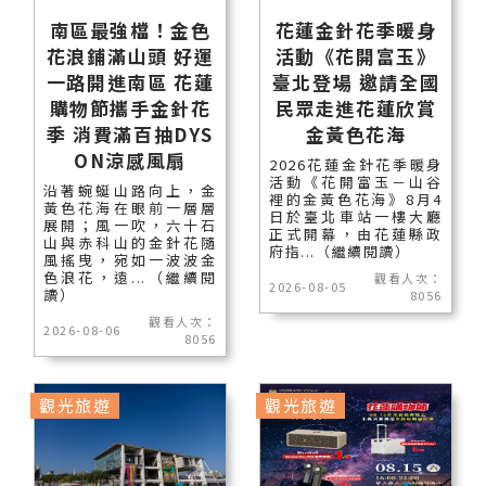
南區最強檔！金色
花蓮金針花季暖身
花浪鋪滿山頭 好運
活動《花開富玉》
一路開進南區 花蓮
臺北登場 邀請全國
購物節攜手金針花
民眾走進花蓮欣賞
季 消費滿百抽DYS
金黃色花海
ON涼感風扇
2026花蓮金針花季暖身
活動《花開富玉－山谷
沿著蜿蜒山路向上，金
裡的金黃色花海》8月4
黃色花海在眼前一層層
日於臺北車站一樓大廳
展開；風一吹，六十石
正式開幕，由花蓮縣政
山與赤科山的金針花隨
府指...（繼續閱讀）
風搖曳，宛如一波波金
色浪花，遠...（繼續閱
觀看人次：
2026-08-05
讀）
8056
觀看人次：
2026-08-06
8056
觀光旅遊
觀光旅遊