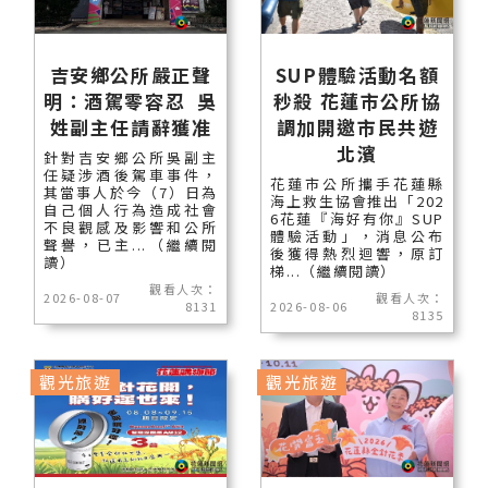
吉安鄉公所嚴正聲
SUP體驗活動名額
明：酒駕零容忍 吳
秒殺 花蓮市公所協
姓副主任請辭獲准
調加開邀市民共遊
北濱
針對吉安鄉公所吳副主
任疑涉酒後駕車事件，
花蓮市公所攜手花蓮縣
其當事人於今（7）日為
海上救生協會推出「202
自己個人行為造成社會
6花蓮『海好有你』SUP
不良觀感及影響和公所
體驗活動」，消息公布
聲譽，已主...（繼續閱
後獲得熱烈迴響，原訂
讀）
梯...（繼續閱讀）
觀看人次：
2026-08-07
觀看人次：
8131
2026-08-06
8135
觀光旅遊
觀光旅遊