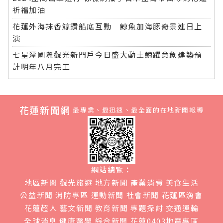
祈福加油
花蓮外海抹香鯨鑽船底互動 鯨魚加海豚奇景連日上
演
七星潭國際觀光新門戶今日盛大動土鯨躍意象建築預
計明年八月完工
花蓮新聞網
最專業、最迅速、最全面的在地新聞報導
網站總覽：
地區新聞
觀光旅遊
地方新聞
產業消費
美食生活
公益新聞
消防專區
運動新聞
社會新聞
花蓮區漁會
花蓮超人
藝文新聞
教育新聞
專題探討
交通運輸
全球消息
健康醫學
綜合新聞
花蓮0403地震專區