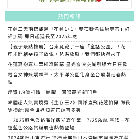
熱門新訊
花蓮三天兩夜旅遊「花蓮1+1‧雙宿聯名住房專案」好
評加碼 即日起延長至2025年底
【親子景點推薦】台東竟藏了一座「童話公園」！花
鹿米開箱❤️孩子放電，爸媽放鬆，我們都快搬來了
花蓮夏戀嘉年華璀璨開幕 星光音浪交織引爆六日狂歡
電音女神妖嬌領軍，太平洋公園化身全台最潮走春熱
點
斥資1.9億打造「鯨躍」國際觀光新門戶
韓國超人氣實境秀《生存王2》團隊直飛花蓮拍攝 縣長
徐榛蔚:讓全世界知道花蓮有多美!
「2025藍色公路海洋觀光嘉年華」7/25啟航 基隆－花
蓮藍色公路試辦航班熱情登場
2024盛岡山車遊行 徐榛蔚攜手日本盛岡市團隊為花蓮