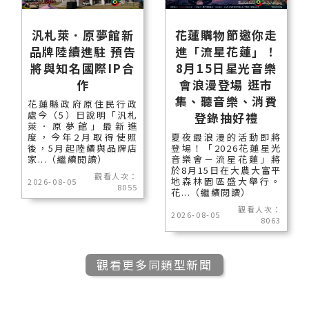
汎札萊．原夢館新
花蓮購物節邀你走
品牌陸續進駐 預告
進「流星花蓮」！
將與知名國際IP合
8月15日星光音樂
作
會浪漫登場 逛市
集、聽音樂、消費
花蓮縣政府原住民行政
處今（5）日說明「汎札
登錄抽好禮
萊．原夢館」最新進
度，今年2月取得使照
夏夜最浪漫的活動即將
後，5月起陸續與品牌店
登場！「2026花蓮星光
家...（繼續閱讀）
音樂會－流星花蓮」將
於8月15日在大農大富平
觀看人次：
地森林園區盛大舉行。
2026-08-05
8055
花...（繼續閱讀）
觀看人次：
2026-08-05
8063
觀看更多同類型新聞