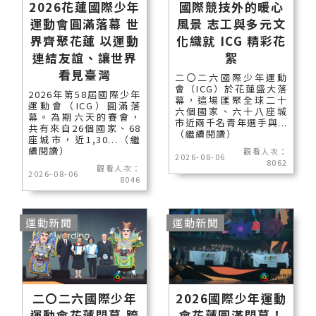
2026花蓮國際少年
國際競技外的暖心
運動會圓滿落幕 世
風景 志工與多元文
界齊聚花蓮 以運動
化織就 ICG 精彩花
連結友誼、讓世界
絮
看見臺灣
二〇二六國際少年運動
會（ICG）於花蓮盛大落
2026年第58屆國際少年
幕，這場匯聚全球二十
運動會（ICG）圓滿落
六個國家、六十八座城
幕。為期六天的賽會，
市近兩千名青年選手與...
共有來自26個國家、68
（繼續閱讀）
座城市，近1,30...（繼
續閱讀）
觀看人次：
2026-08-06
8062
觀看人次：
2026-08-06
8046
運動新聞
運動新聞
二〇二六國際少年
2026國際少年運動
運動會花蓮閉幕 跨
會花蓮圓滿閉幕！