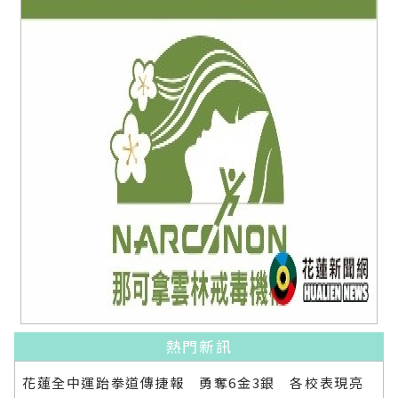
熱門新訊
花蓮全中運跆拳道傳捷報 勇奪6金3銀 各校表現亮