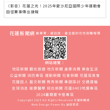
（影音）花蓮之光！2025年愛沙尼亞國際少年運動會
田徑賽事傳出捷報
花蓮新聞網
最專業、最迅速、最全面的在地新聞報導
網站總覽：
地區新聞
觀光旅遊
地方新聞
產業消費
美食生活
公益新聞
消防專區
運動新聞
社會新聞
花蓮區漁會
花蓮超人
藝文新聞
教育新聞
專題探討
交通運輸
全球消息
健康醫學
綜合新聞
花蓮0403地震專區
2024暑期夏令營專區
Copyright 2023 All Rights Reserved
花蓮新聞網
Web Design Power By
誠翊資訊