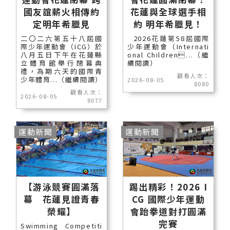
國友誼薪火相傳約
花蓮與全球選手相
定明年希臘見
約 明年希臘見！
二〇二六第五十八屆國
2026花蓮第58屆國際
際少年運動會（ICG）於
少年運動會（Internati
八月五日下午在花蓮縣
onal Children...（繼
立體育館舉行閉幕典
續閱讀）
禮，為期六天的國際青
觀看人次：
少年體育...（繼續閱讀）
2026-08-05
8080
觀看人次：
2026-08-05
8077
運動新聞
運動新聞
【游泳競賽圓滿落
踢出精彩！2026 I
幕 花蓮見證青春
CG 國際少年運動
榮耀】
會跆拳道對打圓滿
完賽
Swimming Competiti