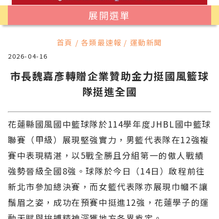
展開選單
首頁 / 各類最速報 / 運動新聞
2026-04-16
市長魏嘉彥轉贈企業贊助金力挺國風籃球
隊挺進全國
花蓮縣國風國中籃球隊於114學年度JHBL國中籃球
聯賽（甲級）展現堅強實力，男籃代表隊在12強複
賽中表現精湛，以5戰全勝且分組第一的傲人戰績
強勢晉級全國8強。球隊於今日（14日）啟程前往
新北市參加總決賽，而女籃代表隊亦展現巾幗不讓
鬚眉之姿，成功在預賽中挺進12強，花蓮學子的運
動天賦與拚搏精神深獲地方各界肯定。