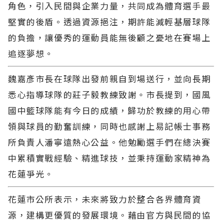
角色，引入民間與企業力量，共同成為體育選手最
堅實的後盾。透過資源挹注，期許能減輕基層球隊
的負擔，讓優秀的運動員能無後顧之憂地在賽場上
追逐夢想。
魏嘉彥市長在球隊出發前親自到場送行，並向長期
悉心指導球隊的莊子毅教練致謝。市長提到，國風
國中籃球隊能有今日的成績，歸功於教練的用心帶
領與球員的勤奮訓練，同時也感謝上易記帳士事務
所負責人潘寧遠熱心公益。他勉勵選手們在總決賽
中累積實戰經驗、精進球技，並秉持運動家精神為
花蓮爭光。
花蓮市公所表示，未來將致力於整合各界體育資
源，建構更優質的發展環境。藉由官方與民間的協