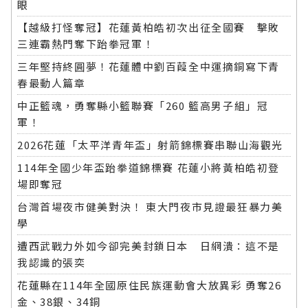
眼
【越級打怪奪冠】花蓮黃柏皓初次出征全國賽 擊敗
三連霸熱門奪下跆拳冠軍！
三年堅持終圓夢！花蓮體中劉百葭全中運摘銅寫下青
春最動人篇章
中正籃魂，勇奪縣小籃聯賽「260 籃高男子組」冠
軍！
2026花蓮「太平洋青年盃」射箭錦標賽串聯山海觀光
114年全國少年盃跆拳道錦標賽 花蓮小將黃柏皓初登
場即奪冠
台灣首場夜市健美對決！ 東大門夜市見證最狂暴力美
學
遭西武戰力外如今卻完美封鎖日本 日網潰：這不是
我認識的張奕
花蓮縣在114年全國原住民族運動會大放異彩 勇奪26
金、38銀、34銅