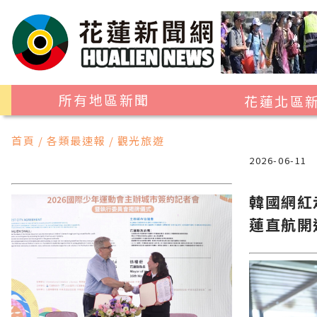
所有地區新聞
花蓮北區
花蓮市
首頁 / 各類最速報 / 觀光旅遊
吉安鄉
2026-06-11
新城鄉
韓國網紅
秀林鄉
蓮直航開