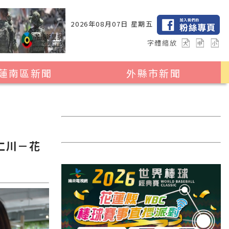
2026年08月07日 星期五
字體縮放
蓮南區新聞
外縣市新聞
瑞穗鄉
花蓮縣全區
玉里鎮
2024暑期夏令營專區
卓溪鄉
台北市
仁川－花
富里鄉
新北市
台中市
彰化縣
高雄市