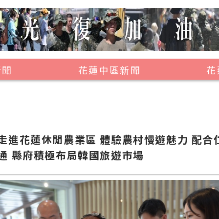
新聞
花蓮中區新聞
花
壽豐鄉
鳳林鎮
萬榮鄉
走進花蓮休閒農業區 體驗農村慢遊魅力 配合
光復鄉
通 縣府積極布局韓國旅遊市場
豐濱鄉