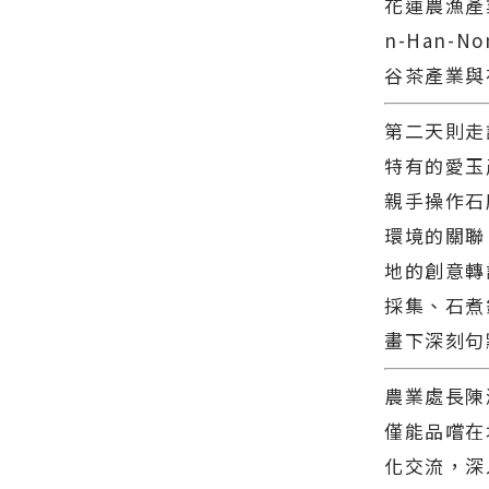
花蓮農漁產
齊聚花蓮∣
網站各類新
屬的慢活步
花蓮新聞網
聞－最快速
調∣花蓮新
n-Han
官方網站各
的今日新聞
聞網官方網
類新聞－最
報導 最新的
站各類新聞
谷茶產業與
快速的今日
在地資訊！
－最快速的
新聞報導 最
今日新聞報
第二天則走
新的在地資
導 最新的在
訊！
地資訊！
特有的愛玉
親手操作石
環境的關聯
地的創意轉
採集、石煮
畫下深刻句
農業處長陳
僅能品嚐在
化交流，深