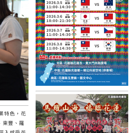
國外報導
台東縣
關山鎮
苗栗縣
其他地區
新竹市
和平鄉
台南市
澎湖縣
香港
業特色，花
、東豐、羅
台東市
深入感受花