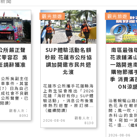
型新聞
觀光旅遊
觀光旅遊
公所嚴正聲
SUP體驗活動名額
南區最強
駕零容忍 吳
秒殺 花蓮市公所協
花浪鋪滿山
任請辭獲准
調加開邀市民共遊
一路開進南
北濱
購物節攜
季 消費滿
鄉公所吳副主任
駕車事件，其當
ON涼
花蓮市公所攜手花蓮縣海
（7）日為自己
上救生協會推出「2026
造成社會不良觀
花蓮『海好有你』SUP體
和公所聲譽，已
驗活動」，消息公布後獲
沿著蜿蜒山路
續閱讀）
得熱烈迴響，原訂梯...
色花海在眼
（繼續閱讀）
開；風一吹，
觀看人次：
赤科山的金
8092
觀看人次：
曳，宛如一
2026-08-06
8130
花，遠...（
2026-08-06