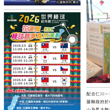
配合仁川－
蓮縣政府於
山及馬太鞍