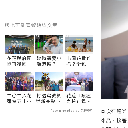
您也可能喜歡這些文章
PR
PR
花蓮縣府團
臨時需要小
出國花費難
隊再獲國家
額週轉？上
抓？全包式
級肯定！榮
【易借網】
海島假期，
獲2026國家
找人幫！資
一價搞定食
卓越建設卓
金快速到位
宿玩樂，省
越獎∣花蓮
錢更省心！
新聞網官方
二〇二六花
打造寓教於
花蓮「療癒
網站各類新
蓮第五十八
樂新亮點 大
之境」驚豔
聞－最快速
屆國際少年
本交通主題
世貿高齡博
的今日新聞
本次行程從
Recommended by
運動會盛大
公園將開放
覽會 縣長揭
報導 最新的
開幕 六十八
體驗∣花蓮
示五感療癒
冰品，接著
在地資訊！
城逾千選手
新聞網官方
感受花蓮專