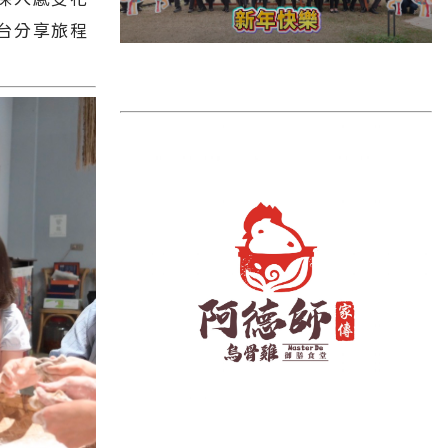
雲林縣
台分享旅程
長濱鄉
台東市
池上鄉
鹿野鄉
彰化縣