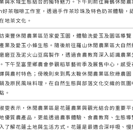
業與水域生態結合的獨特魅力。下午則前往舞鶴休閒農業
-Non好茶咖啡工作室，透過手作茶珍珠及特色奶茶體驗，
在地茶文化。
訪東豐休閒農業區范家愛玉園，體驗洗愛玉及園區導覽
產業及愛玉小蜂生態。隨後前往羅山休閒農業區大自然
磨磨豆及泥火山豆腐製作，透過食農教育深入認識農業
。下午至富里鄉農會參觀稻草藝術季及展售中心，感受
譯與農村特色；傍晚則來到馬太鞍休閒農業區欣綠農園
鍋及原民風味料理，在自然生態與部落文化交織的氛圍
點。
淑雯表示，休閒農業區是花蓮農業與觀光結合的重要平
地優質農產品，更能透過農事體驗、食農教育、生態導
入了解花蓮土地與生活方式。花蓮是最適合深呼吸、慢