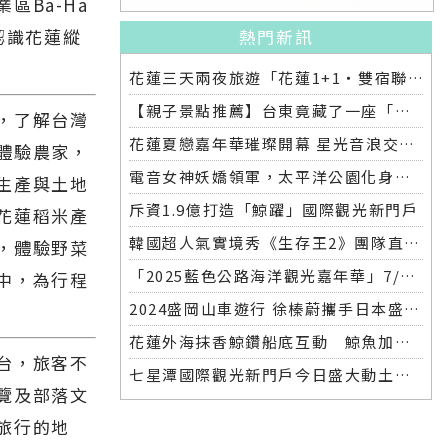
區Ba-Ha
熱門新訊
認識花蓮縱
花蓮三天兩夜旅遊「花蓮1+1‧雙宿聯名住房專案」好評加碼 即日起延長至2025年底
【親子景點推薦】台東竟藏了一座「童話公園」！花鹿米開箱❤️孩子放電，爸媽放鬆，我們都快搬來了
，了解台灣
花蓮夏戀嘉年華璀璨開幕 星光音浪交織引爆六日狂歡
體驗農家，
電音女神妖嬌領軍，太平洋公園化身全台最潮走春熱點
生產與土地
斥資1.9億打造「鯨躍」國際觀光新門戶
花蓮稻米產
韓國超人氣實境秀《生存王2》團隊直飛花蓮拍攝 縣長徐榛蔚:讓全世界知道花蓮有多美!
，體驗野菜
「2025藍色公路海洋觀光嘉年華」7/25啟航 基隆－花蓮藍色公路試辦航班熱情登場
中，為行程
2024盛岡山車遊行 徐榛蔚攜手日本盛岡市團隊為花蓮祈福加油
花蓮外海抹香鯨鑽船底互動 鯨魚加海豚奇景連日上演
台，旅客不
七星潭國際觀光新門戶今日盛大動土鯨躍意象建築預計明年八月完工
覽及部落文
旅行的地