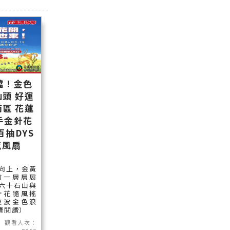
檔！金色
頭 好運
區 花蓮
手金針花
百抽DYS
感風扇
向上，金黃
前一層層展
六十石山與
針花隨風搖
波波金色浪
繼續閱讀）
觀看人次：