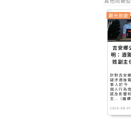
其他同類
觀光旅遊
吉安鄉
明：酒
姓副主
針對吉安
疑涉酒後
事人於今
個人行為
感及影響
主...（繼
2026-08-07