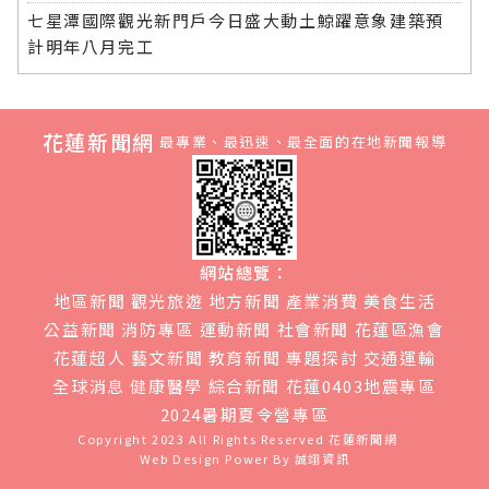
七星潭國際觀光新門戶今日盛大動土鯨躍意象建築預
計明年八月完工
花蓮新聞網
最專業、最迅速、最全面的在地新聞報導
網站總覽：
地區新聞
觀光旅遊
地方新聞
產業消費
美食生活
公益新聞
消防專區
運動新聞
社會新聞
花蓮區漁會
花蓮超人
藝文新聞
教育新聞
專題探討
交通運輸
全球消息
健康醫學
綜合新聞
花蓮0403地震專區
2024暑期夏令營專區
Copyright 2023 All Rights Reserved
花蓮新聞網
Web Design Power By
誠翊資訊