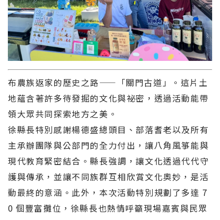
布農族返家的歷史之路——「關門古道」。這片土
地蘊含著許多待發掘的文化與祕密，透過活動能帶
領大眾共同探索地方之美。
徐縣長特別感謝楊德盛總頭目、部落耆老以及所有
主承辦團隊與公部門的全力付出，讓八角風箏能與
現代教育緊密結合。縣長強調，讓文化透過代代守
護與傳承，並讓不同族群互相欣賞文化奧妙，是活
動最終的意涵。此外，本次活動特別規劃了多達 7
0 個豐富攤位，徐縣長也熱情呼籲現場嘉賓與民眾