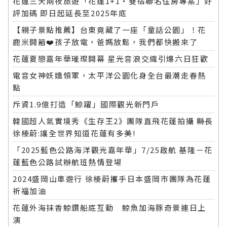
花蓮三天兩夜旅遊「花蓮1+1‧雙宿聯名住房專案」好
評加碼 即日起延長至2025年底
【親子景點推薦】台東竟藏了一座「童話公園」！花
鹿米開箱❤️孩子放電，爸媽放鬆，我們都快搬來了
花蓮夏戀嘉年華璀璨開幕 星光音浪交織引爆六日狂歡
電音女神妖嬌領軍，太平洋公園化身全台最潮走春熱
點
斥資1.9億打造「鯨躍」國際觀光新門戶
韓國超人氣實境秀《生存王2》團隊直飛花蓮拍攝 縣長
徐榛蔚:讓全世界知道花蓮有多美!
「2025藍色公路海洋觀光嘉年華」7/25啟航 基隆－花
蓮藍色公路試辦航班熱情登場
2024盛岡山車遊行 徐榛蔚攜手日本盛岡市團隊為花蓮
祈福加油
花蓮外海抹香鯨鑽船底互動 鯨魚加海豚奇景連日上
演