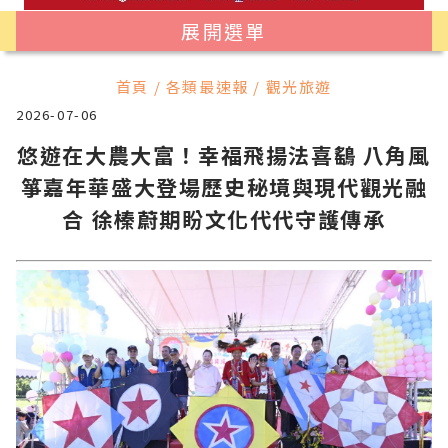
展開選單
首頁 / 各類最速報 / 觀光旅遊
2026-07-06
悠遊在大農大富！幸福飛揚法喜鷂 八角風
箏嘉年華盛大登場歷史秘境與現代觀光融
合 徐榛蔚期盼文化代代守護傳承