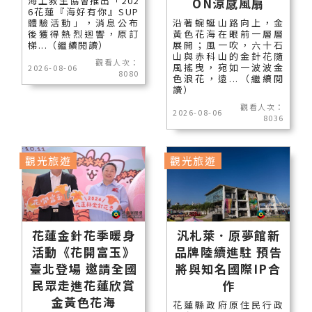
海上救生協會推出「202
ON涼感風扇
6花蓮『海好有你』SUP
體驗活動」，消息公布
沿著蜿蜒山路向上，金
後獲得熱烈迴響，原訂
黃色花海在眼前一層層
梯...（繼續閱讀）
展開；風一吹，六十石
山與赤科山的金針花隨
觀看人次：
風搖曳，宛如一波波金
2026-08-06
8080
色浪花，遠...（繼續閱
讀）
觀看人次：
2026-08-06
8036
觀光旅遊
觀光旅遊
花蓮金針花季暖身
汎札萊．原夢館新
活動《花開富玉》
品牌陸續進駐 預告
臺北登場 邀請全國
將與知名國際IP合
民眾走進花蓮欣賞
作
金黃色花海
花蓮縣政府原住民行政