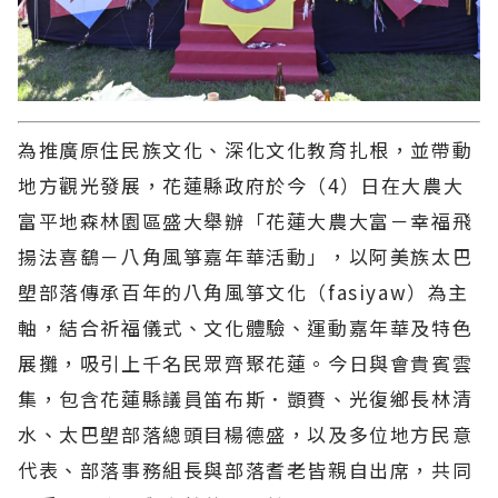
為推廣原住民族文化、深化文化教育扎根，並帶動
地方觀光發展，花蓮縣政府於今（4）日在大農大
富平地森林園區盛大舉辦「花蓮大農大富－幸福飛
揚法喜鷂－八角風箏嘉年華活動」，以阿美族太巴
塱部落傳承百年的八角風箏文化（fasiyaw）為主
軸，結合祈福儀式、文化體驗、運動嘉年華及特色
展攤，吸引上千名民眾齊聚花蓮。今日與會貴賓雲
集，包含花蓮縣議員笛布斯．顗賚、光復鄉長林清
水、太巴塱部落總頭目楊德盛，以及多位地方民意
代表、部落事務組長與部落耆老皆親自出席，共同