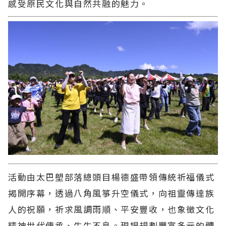
感受原民文化與自然共融的魅力。
活動由太巴塱部落總頭目楊德盛帶領傳統祈福儀式
揭開序幕，透過八角風箏升空儀式，向祖靈傳達族
人的祝願，祈求風調雨順、平安豐收，也象徵文化
精神世代傳承、生生不息。現場規劃豐富多元的體