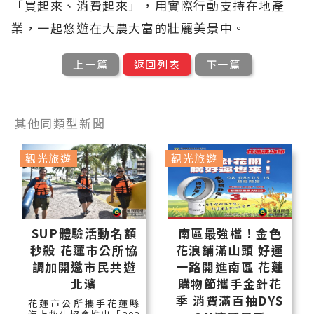
「買起來、消費起來」，用實際行動支持在地產
業，一起悠遊在大農大富的壯麗美景中。
上一篇
返回列表
下一篇
其他同類型新聞
觀光旅遊
觀光旅遊
SUP體驗活動名額
南區最強檔！金色
秒殺 花蓮市公所協
花浪鋪滿山頭 好運
調加開邀市民共遊
一路開進南區 花蓮
北濱
購物節攜手金針花
季 消費滿百抽DYS
花蓮市公所攜手花蓮縣