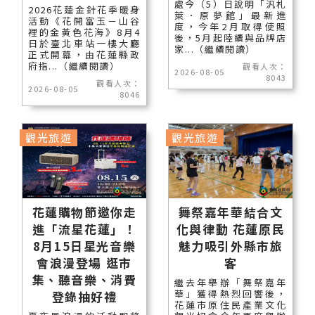
處今（5）日說明「汎札
2026花蓮金針花季暖身
萊．原夢館」最新進
活動《花開富玉－山谷
度，今年2月取得使照
裡的金黃色花海》8月4
後，5月起陸續與品牌店
日於臺北車站一樓大廳
家...（繼續閱讀）
正式開幕，由花蓮縣政
府指...（繼續閱讀）
觀看人次：
2026-08-05
8043
觀看人次：
2026-08-05
8046
觀光旅遊
觀光旅遊
花蓮購物節邀你走
舞祭嘉年華結合文
進「流星花蓮」！
化與律動 花蓮原民
8月15日星光音樂
魅力吸引外縣市旅
會浪漫登場 逛市
客
集、聽音樂、消費
繼去年舉辦「舞祭嘉年
華」獲得熱烈回響後，
登錄抽好禮
花蓮市原住民產業文化