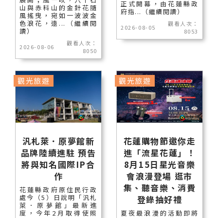
正式開幕，由花蓮縣政
山與赤科山的金針花隨
府指...（繼續閱讀）
風搖曳，宛如一波波金
色浪花，遠...（繼續閱
觀看人次：
2026-08-05
讀）
8053
觀看人次：
2026-08-06
8050
觀光旅遊
觀光旅遊
汎札萊．原夢館新
花蓮購物節邀你走
品牌陸續進駐 預告
進「流星花蓮」！
將與知名國際IP合
8月15日星光音樂
作
會浪漫登場 逛市
集、聽音樂、消費
花蓮縣政府原住民行政
處今（5）日說明「汎札
登錄抽好禮
萊．原夢館」最新進
度，今年2月取得使照
夏夜最浪漫的活動即將