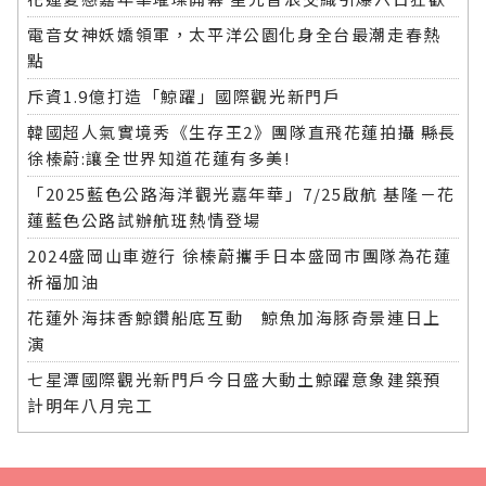
電音女神妖嬌領軍，太平洋公園化身全台最潮走春熱
點
斥資1.9億打造「鯨躍」國際觀光新門戶
韓國超人氣實境秀《生存王2》團隊直飛花蓮拍攝 縣長
徐榛蔚:讓全世界知道花蓮有多美!
「2025藍色公路海洋觀光嘉年華」7/25啟航 基隆－花
蓮藍色公路試辦航班熱情登場
2024盛岡山車遊行 徐榛蔚攜手日本盛岡市團隊為花蓮
祈福加油
花蓮外海抹香鯨鑽船底互動 鯨魚加海豚奇景連日上
演
七星潭國際觀光新門戶今日盛大動土鯨躍意象建築預
計明年八月完工