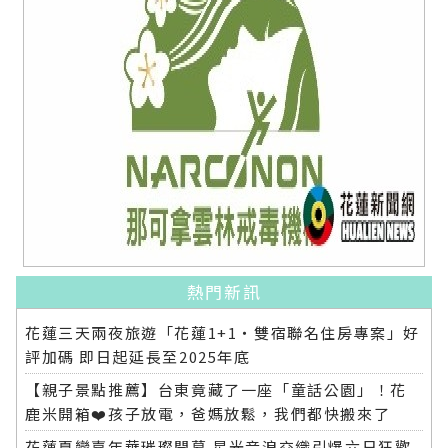
熱門新訊
花蓮三天兩夜旅遊「花蓮1+1‧雙宿聯名住房專案」好
評加碼 即日起延長至2025年底
【親子景點推薦】台東竟藏了一座「童話公園」！花
鹿米開箱❤️孩子放電，爸媽放鬆，我們都快搬來了
花蓮夏戀嘉年華璀璨開幕 星光音浪交織引爆六日狂歡