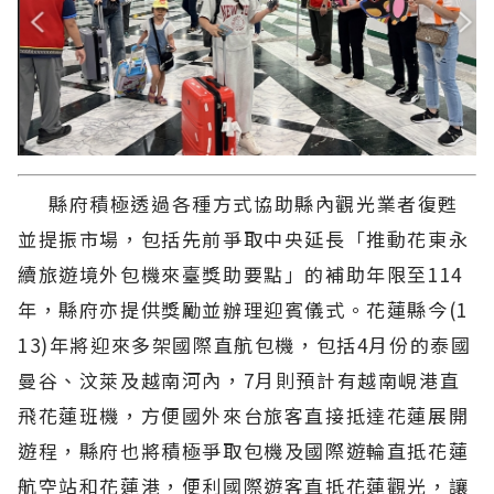
縣府積極透過各種方式協助縣內觀光業者復甦
並提振市場，包括先前爭取中央延長「推動花東永
續旅遊境外包機來臺獎助要點」的補助年限至114
年，縣府亦提供獎勵並辦理迎賓儀式。花蓮縣今(1
13)年將迎來多架國際直航包機，包括4月份的泰國
曼谷、汶萊及越南河內，7月則預計有越南峴港直
飛花蓮班機，方便國外來台旅客直接抵達花蓮展開
遊程，縣府也將積極爭取包機及國際遊輪直抵花蓮
航空站和花蓮港，便利國際遊客直抵花蓮觀光，讓