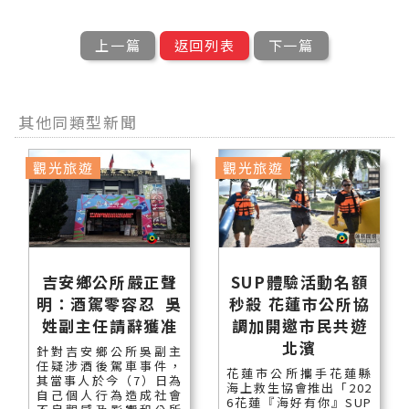
上一篇
返回列表
下一篇
其他同類型新聞
觀光旅遊
觀光旅遊
吉安鄉公所嚴正聲
SUP體驗活動名額
明：酒駕零容忍 吳
秒殺 花蓮市公所協
姓副主任請辭獲准
調加開邀市民共遊
北濱
針對吉安鄉公所吳副主
任疑涉酒後駕車事件，
花蓮市公所攜手花蓮縣
其當事人於今（7）日為
海上救生協會推出「202
自己個人行為造成社會
6花蓮『海好有你』SUP