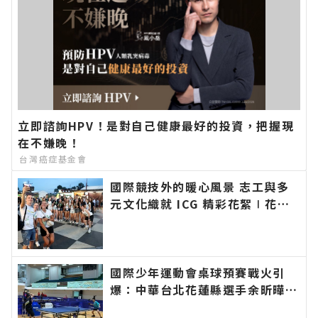
立即諮詢HPV！是對自己健康最好的投資，把握現
在不嫌晚！
台灣癌症基金會
國際競技外的暖心風景 志工與多
元文化織就 ICG 精彩花絮∣花蓮
新聞網官方網站各類新聞－最快速
的今日新聞報導 最新的在地資
訊！
國際少年運動會桌球預賽戰火引
爆：中華台北花蓮縣選手余昕曄、
邱澈宣與台北市選手洪秉裕挺進男