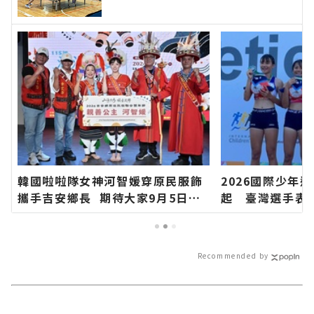
子單打八強∣花蓮新聞網官方網站
各類新聞－最快速的今日新聞報導
最新的在地資訊！
韓國啦啦隊女神河智媛穿原民服飾
2026國際少年
攜手吉安鄉長 期待大家9月5日參
起 臺灣選手表
加「山海共鳴•族音流轉」原住民
花蓮新聞網官方
族聯合豐年節∣花蓮新聞網官方網
快速的今日新聞
站各類新聞－最快速的今日新聞報
訊！
Recommended by
導 最新的在地資訊！