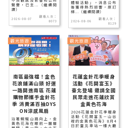
不良觀感及影響和公所
體驗活動」，消息公布
聲譽，已主...（繼續閱
後獲得熱烈迴響，原訂
讀）
梯...（繼續閱讀）
觀看人次：
2026-08-07
觀看人次：
8073
2026-08-06
8129
觀光旅遊
觀光旅遊
南區最強檔！金色
花蓮金針花季暖身
花浪鋪滿山頭 好運
活動《花開富玉》
一路開進南區 花蓮
臺北登場 邀請全國
購物節攜手金針花
民眾走進花蓮欣賞
季 消費滿百抽DYS
金黃色花海
ON涼感風扇
2026花蓮金針花季暖身
活動《花開富玉－山谷
沿著蜿蜒山路向上，金
裡的金黃色花海》8月4
黃色花海在眼前一層層
日於臺北車站一樓大廳
展開；風一吹，六十石