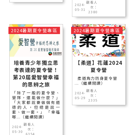
觀看人
2024-
次：
05-31
2380
2024暑期夏令營專區
2024暑期夏令營專區
培養青少年獨立思
【柔道】花蓮2024
考表達的夏令營！
夏令營
第20屆愛智營幸福
柔道角力防身夏令營
...（繼續閱讀）
的思辨之旅
觀看人
「除了一般的夏令營、
2024-
次：
營隊，還能做什麼？」
05-29
2335
「大家都說要做個有道
德的人，但總是說一
套、做一套。」 「幸福
哪...（繼續閱讀）
觀看人
2024-
次：
05-30
6354