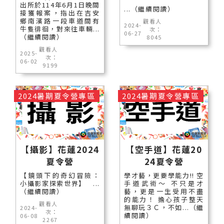
出所於114年6月1日晚間
...（繼續閱讀）
接獲報案，指出在吉安
鄉南濱路一段車道間有
觀看人
2024-
牛隻徘徊，對來往車輛...
次：
06-27
（繼續閱讀）
8045
觀看人
2025-
次：
06-02
9199
2024暑期夏令營專區
2024暑期夏令營專區
【攝影】花蓮2024
【空手道】花蓮20
夏令營
24夏令營
【鏡頭下的奇幻冒險：
學才藝，更要學能力!! 空
小攝影家探索世界】 ...
手道武術～ 不只是才
（繼續閱讀）
藝，更是一生受用不盡
的能力！ 擔心孩子整天
觀看人
無聊玩３Ｃ，不如...（繼
2024-
次：
續閱讀）
06-08
2267