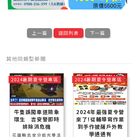
上一篇
返回列表
下一篇
其他同類型新聞
2024暑期夏令營專區
2024暑期夏令營專區
牛隻誤闖車道險象
2024年最強夏令營
環生 吉安警即時
來了!從輔導寫作業
排除消危機
到手作披薩戶外教
學通通有
花蓮縣吉安分局光華派