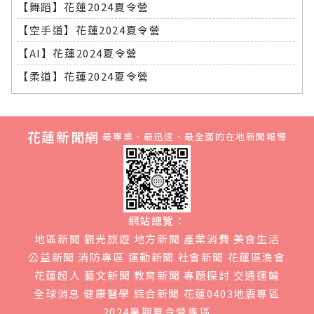
【舞蹈】花蓮2024夏令營
【空手道】花蓮2024夏令營
【AI】花蓮2024夏令營
【柔道】花蓮2024夏令營
花蓮新聞網
最專業、最迅速、最全面的在地新聞報導
網站總覽：
地區新聞
觀光旅遊
地方新聞
產業消費
美食生活
公益新聞
消防專區
運動新聞
社會新聞
花蓮區漁會
花蓮超人
藝文新聞
教育新聞
專題探討
交通運輸
全球消息
健康醫學
綜合新聞
花蓮0403地震專區
2024暑期夏令營專區