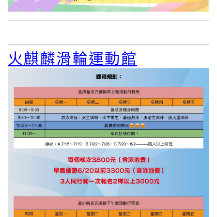
火麒麟滑輪運動館