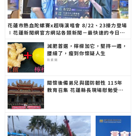
花蓮市熱血陀螺賽x超嗨演唱會 8/22、23接力登場
∣花蓮新聞網官方網站各類新聞－最快速的今日新
聞報導 最新的在地資訊！
減肥首選，檸檬加它，堅持一週，
腰細了，瘦到你懷疑人生
新素簡
關懷後備弟兄與國防韌性 115年
教育召集 花蓮縣長現場慰勉受召
人員∣花蓮新聞網官方網站各類新
聞－最快速的今日新聞報導 最新
的在地資訊！