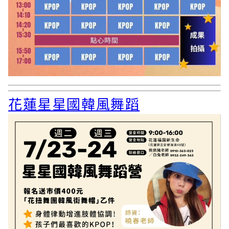
花蓮星星國韓風舞蹈