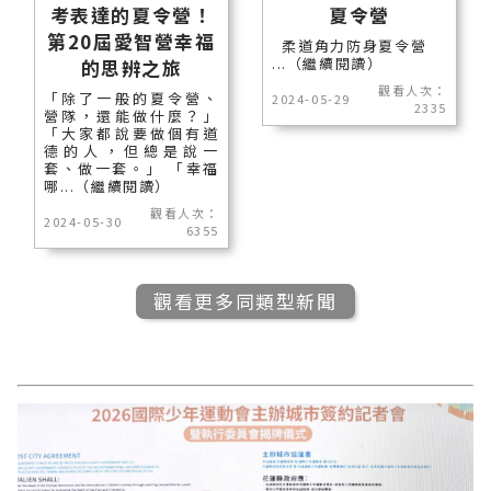
考表達的夏令營！
夏令營
第20屆愛智營幸福
柔道角力防身夏令營
...（繼續閱讀）
的思辨之旅
觀看人次：
「除了一般的夏令營、
2024-05-29
2335
營隊，還能做什麼？」
「大家都說要做個有道
德的人，但總是說一
套、做一套。」 「幸福
哪...（繼續閱讀）
觀看人次：
2024-05-30
6355
觀看更多同類型新聞