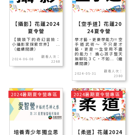
【攝影】花蓮2024
【空手道】花蓮20
夏令營
24夏令營
【鏡頭下的奇幻冒險：
學才藝，更要學能力!! 空
小攝影家探索世界】 ...
手道武術～ 不只是才
（繼續閱讀）
藝，更是一生受用不盡
的能力！ 擔心孩子整天
觀看人次：
無聊玩３Ｃ，不如...（繼
2024-06-08
2268
續閱讀）
觀看人次：
2024-05-31
2380
2024暑期夏令營專區
2024暑期夏令營專區
培養青少年獨立思
【柔道】花蓮2024