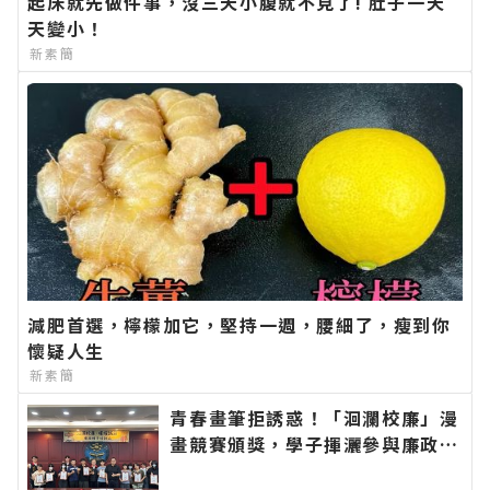
起床就先做件事，沒三天小腹就不見了! 肚子一天
天變小！
新素簡
減肥首選，檸檬加它，堅持一週，腰細了，瘦到你
懷疑人生
新素簡
青春畫筆拒誘惑！「洄瀾校廉」漫
畫競賽頒獎，學子揮灑參與廉政教
材創作∣花蓮新聞網官方網站各類