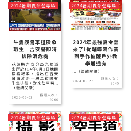
2024暑期夏令營專區
2024暑期夏令營專區
牛隻誤闖車道險象
2024年最強夏令營
環生 吉安警即時
來了!從輔導寫作業
排除消危機
到手作披薩戶外教
學通通有
花蓮縣吉安分局光華派
出所於114年6月1日晚間
...（繼續閱讀）
接獲報案，指出在吉安
鄉南濱路一段車道間有
觀看人次：
2024-06-27
牛隻徘徊，對來往車輛...
8045
（繼續閱讀）
觀看人次：
2025-06-02
9200
2024暑期夏令營專區
2024暑期夏令營專區