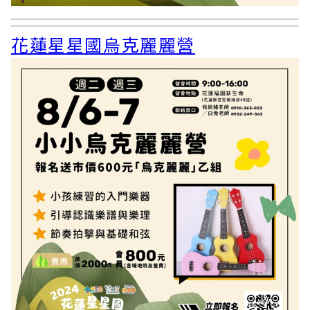
花蓮星星國烏克麗麗營