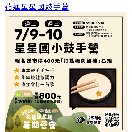
花蓮星星國鼓手營