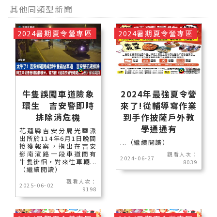
其他同類型新聞
2024暑期夏令營專區
2024暑期夏令營專區
牛隻誤闖車道險象
2024年最強夏令營
環生 吉安警即時
來了!從輔導寫作業
排除消危機
到手作披薩戶外教
學通通有
花蓮縣吉安分局光華派
出所於114年6月1日晚間
...（繼續閱讀）
接獲報案，指出在吉安
鄉南濱路一段車道間有
觀看人次：
2024-06-27
牛隻徘徊，對來往車輛...
8039
（繼續閱讀）
觀看人次：
2025-06-02
9198