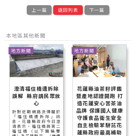
上一篇
返回列表
下一篇
本地區其他新聞
地方新聞
地方新聞
澄清福住橋遭拆除
花蓮縣油茶籽評鑑
誤解 縣府請民眾放
暨產地認證開跑 打
心
造花蓮安心苦茶油
品牌 保護國人健康
針對近期網路流傳關於
「福住橋遭拆除」訊
守護食品衛生安全
息，花蓮縣政府今日澄
自主檢驗苯駢芘花
清表示，福住橋與第二
福住橋（以下簡稱雙
蓮縣政府最高補助
橋）為花蓮縣文...（繼續