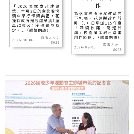
作
「2026國家卓越建設
獎」本月3日於台北君悅
為落實校園廉潔教育向
酒店舉行頒獎典禮，花
下扎根，花蓮縣政府於
蓮縣政府建設處榮獲1座
昨（5）日舉辦115年度
卓越獎及1座優質獎肯
「洄瀾校廉．曙耀誠
定，...（繼續閱讀）
巔」校園廉潔教材漫畫
創作競賽...（繼續閱讀）
觀看人次：
2026-08-06
8029
觀看人次：
2026-08-06
8025