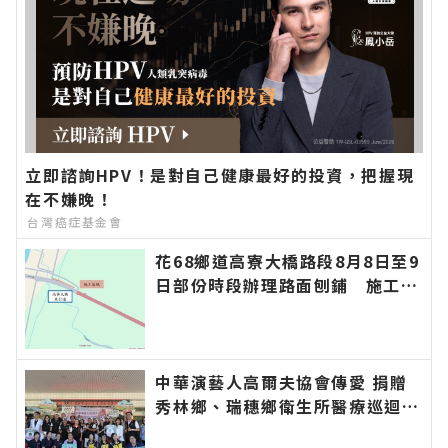
立即諮詢HPV！是對自己健康最好的投資，把握現
在不嫌晚！
台灣癌症基金會
花68鄉道高寮大橋路段8月8日至9
日部份時段辦理路面刨鋪 施工期
間道路封閉請用路人提前改道∣花
蓮新聞網官方網站各類新聞－最快
速的今日新聞報導 最新的在地資
訊！
中華演藝人高爾夫協會傳愛 捐贈
秀林鄉、瑞穗鄉衛生所醫療巡迴車
縣長代表花蓮鄉親表達感謝∣花蓮