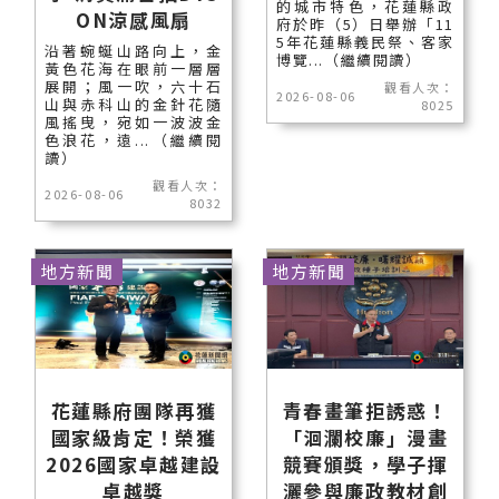
的城市特色，花蓮縣政
ON涼感風扇
府於昨（5）日舉辦「11
5年花蓮縣義民祭、客家
沿著蜿蜒山路向上，金
博覽...（繼續閱讀）
黃色花海在眼前一層層
展開；風一吹，六十石
觀看人次：
2026-08-06
山與赤科山的金針花隨
8025
風搖曳，宛如一波波金
色浪花，遠...（繼續閱
讀）
觀看人次：
2026-08-06
8032
地方新聞
地方新聞
花蓮縣府團隊再獲
青春畫筆拒誘惑！
國家級肯定！榮獲
「洄瀾校廉」漫畫
2026國家卓越建設
競賽頒獎，學子揮
卓越獎
灑參與廉政教材創