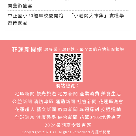
間藝術盛宴
中正國小70週年校慶開跑 「小老闆大市集」實踐學
習傳遞愛
花蓮新聞網
最專業、最迅速、最全面的在地新聞報導
網站總覽：
地區新聞
觀光旅遊
地方新聞
產業消費
美食生活
公益新聞
消防專區
運動新聞
社會新聞
花蓮區漁會
花蓮超人
藝文新聞
教育新聞
專題探討
交通運輸
全球消息
健康醫學
綜合新聞
花蓮0403地震專區
2024暑期夏令營專區
Copyright 2023 All Rights Reserved
花蓮新聞網