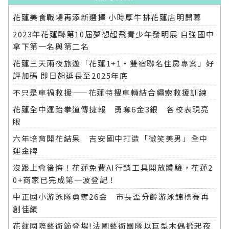
花蓮美食戰場再添新選擇 小時厚牛排花蓮店明開幕
2023年花蓮縣第10屆夢想起飛青少年發明展 自強國中
拿下第一名與第二名
花蓮三天兩夜旅遊「花蓮1+1‧雙宿聯名住房專案」好
評加碼 即日起延長至2025年底
不只是車禍救援——花蓮特搜車輛結合繩索救援訓練
花蓮全中運跆拳道傳捷報 勇奪6金3銀 各校表現亮
眼
六年培育開花結果 吉安國中打造「微笑美男」全中
運金牌
沒跟上會後悔！花蓮免費AI行銷工具開放體驗，花蓮2
0+商家已完成第一波登記！
中正國小游泳隊勇奪26金 市長盃分齡游泳錦標賽再
創佳績
花蓮國際藝術節登場!法國藝術團隊以巨型木偶掀起夜