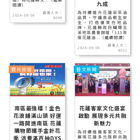
九成
閱讀）
為持續提升花蓮苦茶油
觀看人次：
2026-08-06
品質，守護食品衛生安
8049
全，打造優質在地品
牌，花蓮縣政府輔導玉
溪地區農會辦理「115年
度花蓮油...（繼續閱讀）
觀看人次：
2026-08-06
8031
觀光旅遊
藝文新聞
南區最強檔！金色
花蓮客家文化盛宴
花浪鋪滿山頭 好運
啟動 展現多元共融
一路開進南區 花蓮
新魅力
購物節攜手金針花
為持續推廣客家文化、
展現花蓮多元族群共融
季 消費滿百抽DYS