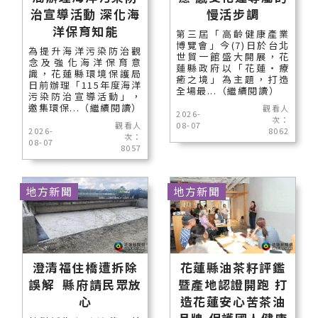
治宣導活動 深化海
慢活步調
洋保育知能
第三屆「高齡健康產業
博覽會」今(7)日於台北
為提升海洋污染防治觀
世貿一館盛大開展，花
念及強化海洋保育意
蓮縣政府以「花蓮‧療
識，花蓮縣環境保護局
癒之境」為主題，打造
日前辦理「115年度海洋
全場最...（繼續閱讀）
污染防治宣導活動」，
邀集環保...（繼續閱讀）
觀看人
2026-
次：
觀看人
08-07
2026-
8062
次：
08-07
8057
地方新聞
地方新聞
澄清福住橋遭拆除
花蓮縣油茶籽評鑑
誤解 縣府請民眾放
暨產地認證開跑 打
心
造花蓮安心苦茶油