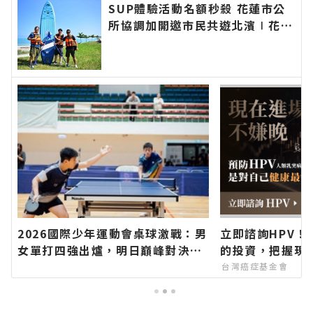
SUP體驗活動名額秒殺 花蓮市公
所協調加開邀市民共遊北濱∣花蓮
新聞網官方網站各類新聞－最快速
的今日新聞報導 最新的在地資
訊！
2026國際少年運動會桌球激戰：男
立即諮詢HPV！
女單打四強出爐，明日巔峰對決爭
的投資，把握現
奪金牌榮耀！∣花蓮新聞網官方網
台灣癌症基金會
站各類新聞－最快速的今日新聞報
導 最新的在地資訊！