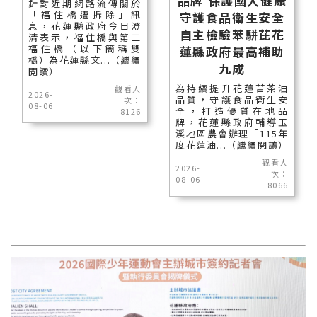
品牌 保護國人健康
針對近期網路流傳關於
「福住橋遭拆除」訊
守護食品衛生安全
息，花蓮縣政府今日澄
自主檢驗苯駢芘花
清表示，福住橋與第二
福住橋（以下簡稱雙
蓮縣政府最高補助
橋）為花蓮縣文...（繼續
九成
閱讀）
為持續提升花蓮苦茶油
觀看人
2026-
品質，守護食品衛生安
次：
08-06
全，打造優質在地品
8126
牌，花蓮縣政府輔導玉
溪地區農會辦理「115年
度花蓮油...（繼續閱讀）
觀看人
2026-
次：
08-06
8066