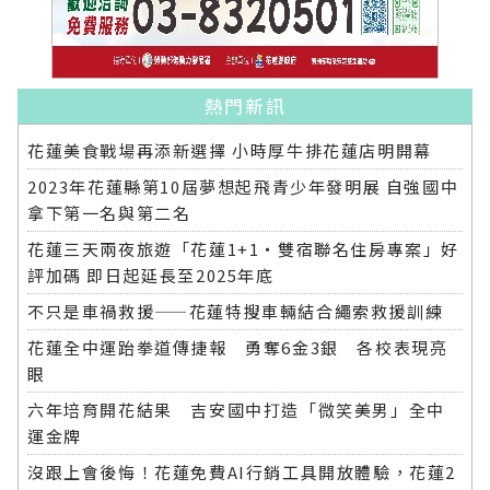
熱門新訊
花蓮美食戰場再添新選擇 小時厚牛排花蓮店明開幕
2023年花蓮縣第10屆夢想起飛青少年發明展 自強國中
拿下第一名與第二名
花蓮三天兩夜旅遊「花蓮1+1‧雙宿聯名住房專案」好
評加碼 即日起延長至2025年底
不只是車禍救援——花蓮特搜車輛結合繩索救援訓練
花蓮全中運跆拳道傳捷報 勇奪6金3銀 各校表現亮
眼
六年培育開花結果 吉安國中打造「微笑美男」全中
運金牌
沒跟上會後悔！花蓮免費AI行銷工具開放體驗，花蓮2