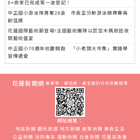
0+商家已完成第一波登記！
中正國小游泳隊勇奪26金 市長盃分齡游泳錦標賽再
創佳績
花蓮國際藝術節登場!法國藝術團隊以巨型木偶掀起夜
間藝術盛宴
中正國小70週年校慶開跑 「小老闆大市集」實踐學
習傳遞愛
花蓮新聞網
最專業、最迅速、最全面的在地新聞報導
網站總覽：
地區新聞
觀光旅遊
地方新聞
產業消費
美食生活
公益新聞
消防專區
運動新聞
社會新聞
花蓮區漁會