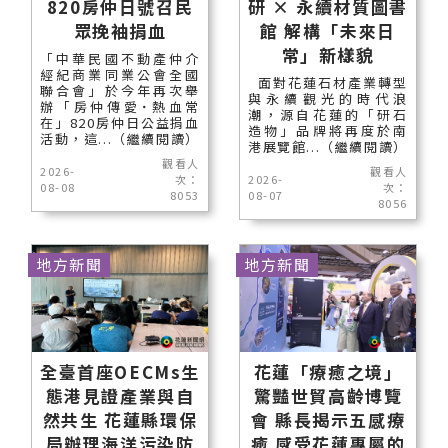
820房仲日號召民
研 × 永續材質圖書
眾挽袖捐血
館 解構「未來日
常」新樣貌
「中華民國不動產仲介
經紀商業同業公會全國
面對花蓮石材產業轉型
聯合會」於今年再次舉
與永續觀光的時代浪
辦「房仲傳愛˙熱血常
潮，源自花蓮的「研石
在」820房仲日公益捐血
造物」品牌將再度於南
活動，這...（繼續閱讀）
港展覽館...（繼續閱讀）
觀看人
2026-
觀看人
次：
2026-
08-08
次：
8053
08-07
8056
地方新聞
地方新聞
全臺首座OECMs生
花蓮「療癒之境」
態港見證產業與自
驚豔世貿高齡博覽
然共生 花蓮縣環保
會 縣長揭示五感療
局辦理海洋污染防
癒 感受花蓮專屬的