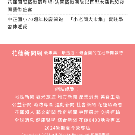
花蓮國際藝術節登場!法國藝術團隊以巨型木偶掀起夜
間藝術盛宴
中正國小70週年校慶開跑 「小老闆大市集」實踐學
習傳遞愛
花蓮新聞網
最專業、最迅速、最全面的在地新聞報導
網站總覽：
地區新聞
觀光旅遊
地方新聞
產業消費
美食生活
公益新聞
消防專區
運動新聞
社會新聞
花蓮區漁會
花蓮超人
藝文新聞
教育新聞
專題探討
交通運輸
全球消息
健康醫學
綜合新聞
花蓮0403地震專區
2024暑期夏令營專區
Copyright 2023 All Rights Reserved
花蓮新聞網