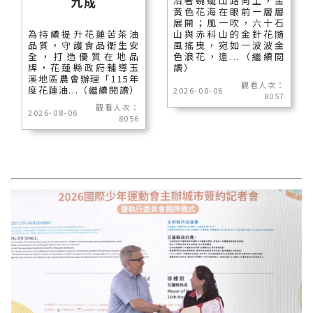
九成
沿著蜿蜒山路向上，金
黃色花海在眼前一層層
展開；風一吹，六十石
為持續提升花蓮苦茶油
山與赤科山的金針花隨
品質，守護食品衛生安
風搖曳，宛如一波波金
全，打造優質在地品
色浪花，遠...（繼續閱
牌，花蓮縣政府輔導玉
讀）
溪地區農會辦理「115年
觀看人次：
度花蓮油...（繼續閱讀）
2026-08-06
8057
觀看人次：
2026-08-06
8056