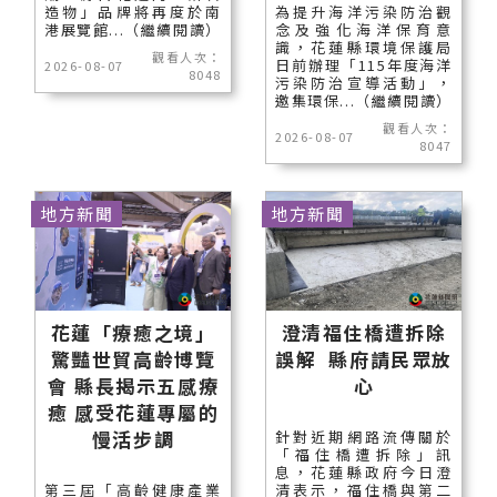
造物」品牌將再度於南
為提升海洋污染防治觀
港展覽館...（繼續閱讀）
念及強化海洋保育意
識，花蓮縣環境保護局
觀看人次：
日前辦理「115年度海洋
2026-08-07
8048
污染防治宣導活動」，
邀集環保...（繼續閱讀）
觀看人次：
2026-08-07
8047
地方新聞
地方新聞
花蓮「療癒之境」
澄清福住橋遭拆除
驚豔世貿高齡博覽
誤解 縣府請民眾放
會 縣長揭示五感療
心
癒 感受花蓮專屬的
慢活步調
針對近期網路流傳關於
「福住橋遭拆除」訊
息，花蓮縣政府今日澄
第三屆「高齡健康產業
清表示，福住橋與第二