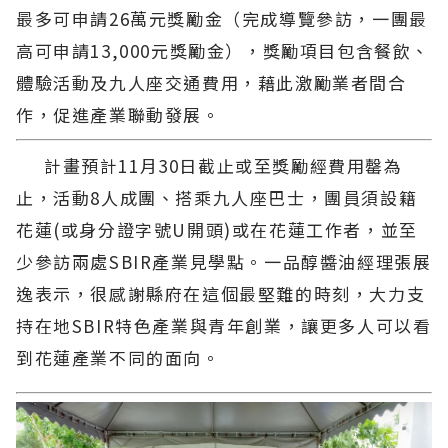
最多可申請26萬元獎勵金（完成導覽參訪，一團最
高可申請13,000元獎勵金），獎勵項目包含餐飲、
體驗活動及九人座交通費用，藉此激勵業者間合
作，促進產業聯動發展。
計畫預計11月30日截止或至獎勵經費用罄為
止，活動8人成團、搭乘九人座巴士，團員須設籍
花蓮(或身分證字號U開頭)或在花蓮工作者，並至
少參訪兩處SBIR產業見學點。一品醇醬油經理張展
逸表示，很感謝縣府在這個最堅難的時刻，大力支
持在地SBIR特色產業與青年創業，讓更多人可以看
到花蓮產業不同的面向。