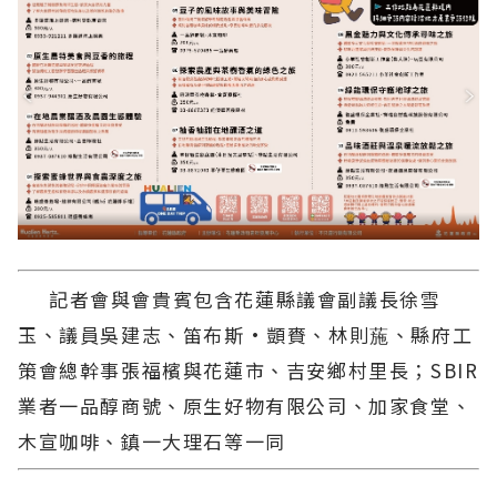
記者會與會貴賓包含花蓮縣議會副議長徐雪
玉、議員吳建志、笛布斯·顗賚、林則葹、縣府工
策會總幹事張福檳與花蓮市、吉安鄉村里長；SBIR
業者一品醇商號、原生好物有限公司、加家食堂、
木宣咖啡、鎮一大理石等一同