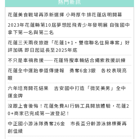
熱門新訊
花蓮美食戰場再添新選擇 小時厚牛排花蓮店明開幕
2023年花蓮縣第10屆夢想起飛青少年發明展 自強國中
拿下第一名與第二名
花蓮三天兩夜旅遊「花蓮1+1‧雙宿聯名住房專案」好
評加碼 即日起延長至2025年底
不只是車禍救援——花蓮特搜車輛結合繩索救援訓練
花蓮全中運跆拳道傳捷報 勇奪6金3銀 各校表現亮
眼
六年培育開花結果 吉安國中打造「微笑美男」全中
運金牌
沒跟上會後悔！花蓮免費AI行銷工具開放體驗，花蓮2
0+商家已完成第一波登記！
中正國小游泳隊勇奪26金 市長盃分齡游泳錦標賽再
創佳績