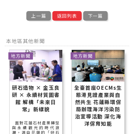
上一篇
返回列表
下一篇
本地區其他新聞
地方新聞
地方新聞
研石造物 × 金玉良
全臺首座OECMs生
研 × 永續材質圖書
態港見證產業與自
館 解構「未來日
然共生 花蓮縣環保
常」新樣貌
局辦理海洋污染防
治宣導活動 深化海
洋保育知能
面對花蓮石材產業轉型
與永續觀光的時代浪
潮，源自花蓮的「研石