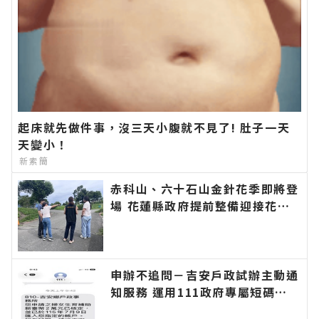
起床就先做件事，沒三天小腹就不見了! 肚子一天
天變小！
新素簡
赤科山、六十石山金針花季即將登
場 花蓮縣政府提前整備迎接花季
邀遊客安心賞花∣花蓮新聞網官方
網站各類新聞－最快速的今日新聞
報導 最新的在地資訊！
申辦不追問－吉安戶政試辦主動通
知服務 運用111政府專屬短碼簡
訊平臺 提升便民服務效率∣花蓮