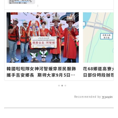
新聞網官方網站各類新聞－最快速
的今日新聞報導 最新的在地資
訊！
韓國啦啦隊女神河智媛穿原民服飾
花68鄉道高寮大
攜手吉安鄉長 期待大家9月5日參
日部份時段辦理
加「山海共鳴•族音流轉」原住民
間道路封閉請用
族聯合豐年節∣花蓮新聞網官方網
蓮新聞網官方網
站各類新聞－最快速的今日新聞報
速的今日新聞報
Recommended by
導 最新的在地資訊！
訊！