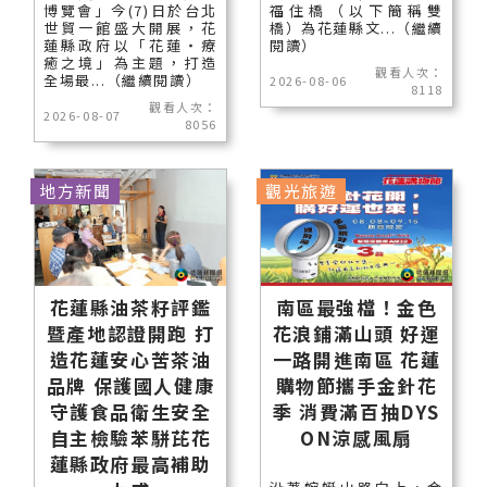
博覽會」今(7)日於台北
福住橋（以下簡稱雙
世貿一館盛大開展，花
橋）為花蓮縣文...（繼續
蓮縣政府以「花蓮‧療
閱讀）
癒之境」為主題，打造
觀看人次：
全場最...（繼續閱讀）
2026-08-06
8118
觀看人次：
2026-08-07
8056
地方新聞
觀光旅遊
花蓮縣油茶籽評鑑
南區最強檔！金色
暨產地認證開跑 打
花浪鋪滿山頭 好運
造花蓮安心苦茶油
一路開進南區 花蓮
品牌 保護國人健康
購物節攜手金針花
守護食品衛生安全
季 消費滿百抽DYS
自主檢驗苯駢芘花
ON涼感風扇
蓮縣政府最高補助