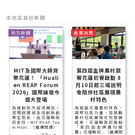
本地區其他新聞
地方新聞
產業消費
MIT及國際大師齊
第四屆金牌農村競
聚花蓮！ 「Huali
賽花蓮初賽啟動 8
en REAP Forum
月10日起三場說明
2026」國際論壇今
會陪伴社區展現農
盛大登場
村特色
為推動地方經濟轉型，
為發掘花蓮農村特色、
並積極鏈結全球創新創
凝聚社區力量，並鼓勵
業生態系，由花蓮縣政
農村社區展現在地發展
府支持、MIT REAP Tea
成果，花蓮縣政府啟動
m Hual...（繼續閱讀）
「第四屆金牌農村競
賽」花蓮縣初...（繼續閱
觀看人次：