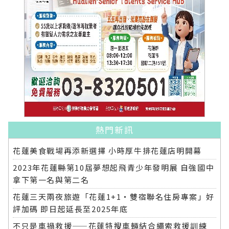
熱門新訊
花蓮美食戰場再添新選擇 小時厚牛排花蓮店明開幕
2023年花蓮縣第10屆夢想起飛青少年發明展 自強國中
拿下第一名與第二名
花蓮三天兩夜旅遊「花蓮1+1‧雙宿聯名住房專案」好
評加碼 即日起延長至2025年底
不只是車禍救援——花蓮特搜車輛結合繩索救援訓練