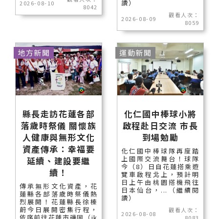
讀）
2026-08-10
8042
觀看人次：
2026-08-09
8059
地方新聞
運動新聞
縣長走訪花蓮各部
化仁國中棒球小將
落歲時祭儀 關懷族
啟程赴日交流 市長
人健康與無形文化
到場勉勵
資產傳承：幸福要
化仁國中棒球隊再度踏
上國際交流舞台！球隊
延續、建設要繼
今（8）日自花蓮搭乘遊
續！
覽車啟程北上，預計明
日上午由桃園搭機飛往
傳承無形文化資產，花
日本仙台，...（繼續閱
蓮縣各部落歲時祭儀熱
讀）
烈展開！花蓮縣長徐榛
蔚今日展開密集行程，
觀看人次：
2026-08-08
依序前往花蓮市磯固（ik
8083