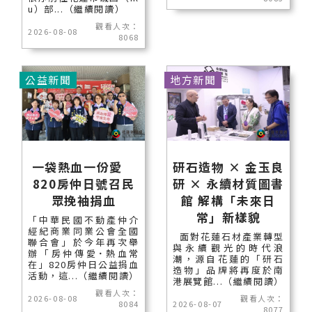
u）部...（繼續閱讀）
觀看人次：
2026-08-08
8068
公益新聞
地方新聞
一袋熱血一份愛
研石造物 × 金玉良
820房仲日號召民
研 × 永續材質圖書
眾挽袖捐血
館 解構「未來日
常」新樣貌
「中華民國不動產仲介
經紀商業同業公會全國
面對花蓮石材產業轉型
聯合會」於今年再次舉
與永續觀光的時代浪
辦「房仲傳愛˙熱血常
潮，源自花蓮的「研石
在」820房仲日公益捐血
造物」品牌將再度於南
活動，這...（繼續閱讀）
港展覽館...（繼續閱讀）
觀看人次：
2026-08-08
觀看人次：
8084
2026-08-07
8077