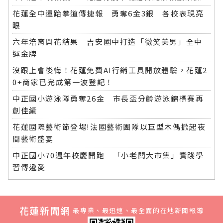
花蓮全中運跆拳道傳捷報 勇奪6金3銀 各校表現亮
眼
六年培育開花結果 吉安國中打造「微笑美男」全中
運金牌
沒跟上會後悔！花蓮免費AI行銷工具開放體驗，花蓮2
0+商家已完成第一波登記！
中正國小游泳隊勇奪26金 市長盃分齡游泳錦標賽再
創佳績
花蓮國際藝術節登場!法國藝術團隊以巨型木偶掀起夜
間藝術盛宴
中正國小70週年校慶開跑 「小老闆大市集」實踐學
習傳遞愛
花蓮新聞網
最專業、最迅速、最全面的在地新聞報導