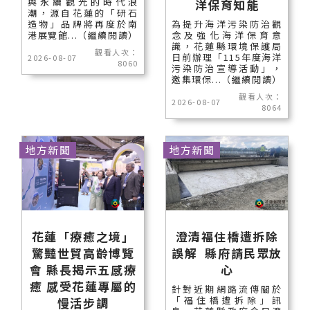
與永續觀光的時代浪
洋保育知能
潮，源自花蓮的「研石
造物」品牌將再度於南
為提升海洋污染防治觀
港展覽館...（繼續閱讀）
念及強化海洋保育意
識，花蓮縣環境保護局
觀看人次：
日前辦理「115年度海洋
2026-08-07
8060
污染防治宣導活動」，
邀集環保...（繼續閱讀）
觀看人次：
2026-08-07
8064
地方新聞
地方新聞
花蓮「療癒之境」
澄清福住橋遭拆除
驚豔世貿高齡博覽
誤解 縣府請民眾放
會 縣長揭示五感療
心
癒 感受花蓮專屬的
針對近期網路流傳關於
「福住橋遭拆除」訊
慢活步調