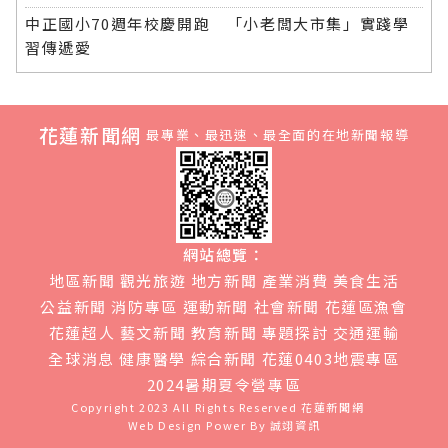
中正國小70週年校慶開跑 「小老闆大市集」實踐學
習傳遞愛
花蓮新聞網
最專業、最迅速、最全面的在地新聞報導
網站總覽：
地區新聞
觀光旅遊
地方新聞
產業消費
美食生活
公益新聞
消防專區
運動新聞
社會新聞
花蓮區漁會
花蓮超人
藝文新聞
教育新聞
專題探討
交通運輸
全球消息
健康醫學
綜合新聞
花蓮0403地震專區
2024暑期夏令營專區
Copyright 2023 All Rights Reserved
花蓮新聞網
Web Design Power By
誠翊資訊