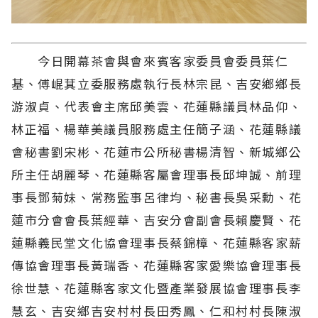
今日開幕茶會與會來賓客家委員會委員葉仁
基、傅崐萁立委服務處執行長林宗昆、吉安鄉鄉長
游淑貞、代表會主席邱美雲、花蓮縣議員林品仰、
林正福、楊華美議員服務處主任簡子涵、花蓮縣議
會秘書劉宋彬、花蓮市公所秘書楊清智、新城鄉公
所主任胡麗琴、花蓮縣客屬會理事長邱坤誠、前理
事長鄧菊妹、常務監事呂律均、秘書長吳采勳、花
蓮市分會會長葉經華、吉安分會副會長賴慶賢、花
蓮縣義民堂文化協會理事長蔡錦樟、花蓮縣客家薪
傳協會理事長黃瑞香、花蓮縣客家愛樂協會理事長
徐世慧、花蓮縣客家文化暨產業發展協會理事長李
慧玄、吉安鄉吉安村村長田秀鳳、仁和村村長陳淑