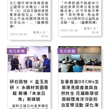
化仁國中棒球隊再度踏
「中華民國不動產仲介
上國際交流舞台！球隊
經紀商業同業公會全國
今（8）日自花蓮搭乘遊
聯合會」於今年再次舉
覽車啟程北上，預計明
辦「房仲傳愛˙熱血常
日上午由桃園搭機飛往
在」820房仲日公益捐血
日本仙台，...（繼續閱
活動，這...（繼續閱讀）
讀）
觀看人次：
2026-08-08
觀看人次：
8056
2026-08-08
8054
地方新聞
地方新聞
研石造物 × 金玉良
全臺首座OECMs生
研 × 永續材質圖書
態港見證產業與自
館 解構「未來日
然共生 花蓮縣環保
常」新樣貌
局辦理海洋污染防
治宣導活動 深化海
面對花蓮石材產業轉型