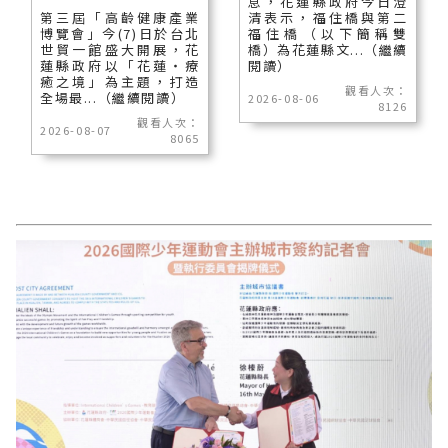
息，花蓮縣政府今日澄
第三屆「高齡健康產業
清表示，福住橋與第二
博覽會」今(7)日於台北
福住橋（以下簡稱雙
世貿一館盛大開展，花
橋）為花蓮縣文...（繼續
蓮縣政府以「花蓮‧療
閱讀）
癒之境」為主題，打造
觀看人次：
全場最...（繼續閱讀）
2026-08-06
8126
觀看人次：
2026-08-07
8065