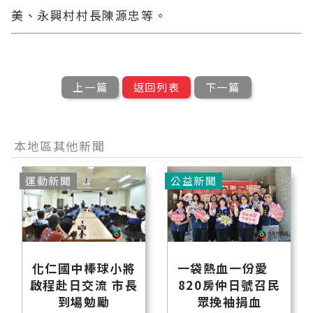
美、永興村村長陳源忠等。
上一篇
返回列表
下一篇
本地區其他新聞
運動新聞
公益新聞
化仁國中棒球小將
一袋熱血一份愛
啟程赴日交流 市長
820房仲日號召民
到場勉勵
眾挽袖捐血