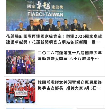
花蓮縣府團隊再獲國家級肯定！榮獲2026國家卓越
建設卓越獎∣花蓮新聞網官方網站各類新聞－最快
速的今日新聞報導 最新的在地資訊！
二〇二六花蓮第五十八屆國際少年
運動會盛大開幕 六十八城逾千選
手齊聚花蓮∣花蓮新聞網官方網站
各類新聞－最快速的今日新聞報導
最新的在地資訊！
韓國啦啦隊女神河智媛穿原民服飾
攜手吉安鄉長 期待大家9月5日參
加「山海共鳴•族音流轉」原住民
族聯合豐年節∣花蓮新聞網官方網
站各類新聞－最快速的今日新聞報