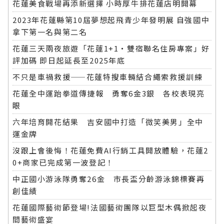
花蓮美食戰場再添新選擇 小時厚牛排花蓮店明開幕
2023年花蓮縣第10屆夢想起飛青少年發明展 自強國中
拿下第一名與第二名
花蓮三天兩夜旅遊「花蓮1+1‧雙宿聯名住房專案」好
評加碼 即日起延長至2025年底
不只是車禍救援——花蓮特搜車輛結合繩索救援訓練
花蓮全中運跆拳道傳捷報 勇奪6金3銀 各校表現亮
眼
六年培育開花結果 吉安國中打造「微笑美男」全中
運金牌
沒跟上會後悔！花蓮免費AI行銷工具開放體驗，花蓮2
0+商家已完成第一波登記！
中正國小游泳隊勇奪26金 市長盃分齡游泳錦標賽再
創佳績
花蓮國際藝術節登場!法國藝術團隊以巨型木偶掀起夜
間藝術盛宴