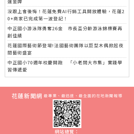
運金牌
沒跟上會後悔！花蓮免費AI行銷工具開放體驗，花蓮2
0+商家已完成第一波登記！
中正國小游泳隊勇奪26金 市長盃分齡游泳錦標賽再
創佳績
花蓮國際藝術節登場!法國藝術團隊以巨型木偶掀起夜
間藝術盛宴
中正國小70週年校慶開跑 「小老闆大市集」實踐學
習傳遞愛
花蓮新聞網
最專業、最迅速、最全面的在地新聞報導
網站總覽：