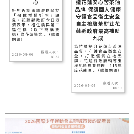
心
造花蓮安心苦茶油
品牌 保護國人健康
針對近期網路流傳關於
「福住橋遭拆除」訊
守護食品衛生安全
息，花蓮縣政府今日澄
自主檢驗苯駢芘花
清表示，福住橋與第二
福住橋（以下簡稱雙
蓮縣政府最高補助
橋）為花蓮縣文...（繼續
九成
閱讀）
為持續提升花蓮苦茶油
品質，守護食品衛生安
觀看人次：
2026-08-06
全，打造優質在地品
8124
牌，花蓮縣政府輔導玉
溪地區農會辦理「115年
度花蓮油...（繼續閱讀）
觀看人次：
2026-08-06
8059