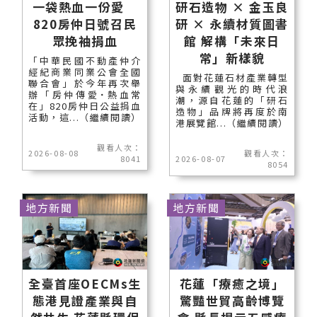
一袋熱血一份愛
研石造物 × 金玉良
820房仲日號召民
研 × 永續材質圖書
眾挽袖捐血
館 解構「未來日
常」新樣貌
「中華民國不動產仲介
經紀商業同業公會全國
面對花蓮石材產業轉型
聯合會」於今年再次舉
與永續觀光的時代浪
辦「房仲傳愛˙熱血常
潮，源自花蓮的「研石
在」820房仲日公益捐血
造物」品牌將再度於南
活動，這...（繼續閱讀）
港展覽館...（繼續閱讀）
觀看人次：
2026-08-08
觀看人次：
8041
2026-08-07
8054
地方新聞
地方新聞
全臺首座OECMs生
花蓮「療癒之境」
態港見證產業與自
驚豔世貿高齡博覽