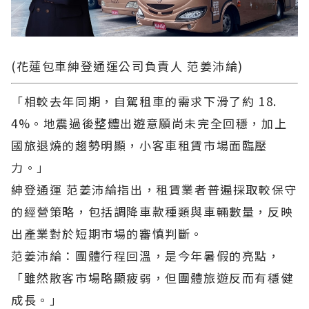
(花蓮包車紳登通運公司負責人 范姜沛綸)
「相較去年同期，自駕租車的需求下滑了約 18.
4%。地震過後整體出遊意願尚未完全回穩，加上
國旅退燒的趨勢明顯，小客車租賃市場面臨壓
力。」
紳登通運 范姜沛綸指出，租賃業者普遍採取較保守
的經營策略，包括調降車款種類與車輛數量，反映
出產業對於短期市場的審慎判斷。
范姜沛綸：團體行程回溫，是今年暑假的亮點，
「雖然散客市場略顯疲弱，但團體旅遊反而有穩健
成長。」