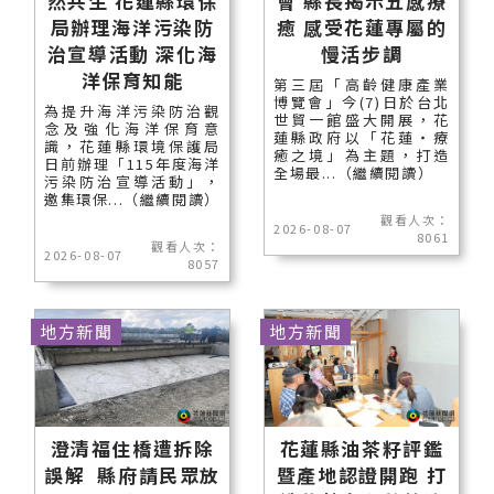
然共生 花蓮縣環保
會 縣長揭示五感療
局辦理海洋污染防
癒 感受花蓮專屬的
治宣導活動 深化海
慢活步調
洋保育知能
第三屆「高齡健康產業
博覽會」今(7)日於台北
為提升海洋污染防治觀
世貿一館盛大開展，花
念及強化海洋保育意
蓮縣政府以「花蓮‧療
識，花蓮縣環境保護局
癒之境」為主題，打造
日前辦理「115年度海洋
全場最...（繼續閱讀）
污染防治宣導活動」，
邀集環保...（繼續閱讀）
觀看人次：
2026-08-07
8061
觀看人次：
2026-08-07
8057
地方新聞
地方新聞
澄清福住橋遭拆除
花蓮縣油茶籽評鑑
誤解 縣府請民眾放
暨產地認證開跑 打