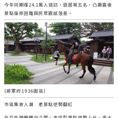
今年同期僅24.1萬人造訪，退居第五名，凸顯震後
景點復原困難與民眾觀感落差。
(
將軍府1936園區)
市區集食人潮 老景點逆勢翻紅
在戶外遊憩轉向之際，市區型景點逆勢上升。東大