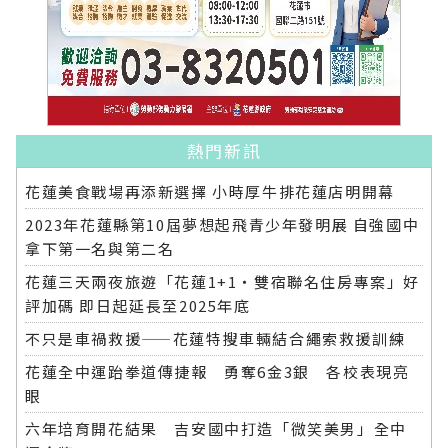
熱門新訊
花蓮美食戰場再添新選擇 小時厚牛排花蓮店明開幕
2023年花蓮縣第10屆夢想起飛青少年發明展 自強國中
拿下第一名與第二名
花蓮三天兩夜旅遊「花蓮1+1‧雙宿聯名住房專案」好
評加碼 即日起延長至2025年底
不只是車禍救援——花蓮特搜車輛結合繩索救援訓練
花蓮全中運跆拳道傳捷報 勇奪6金3銀 各校表現亮
眼
六年培育開花結果 吉安國中打造「微笑美男」全中