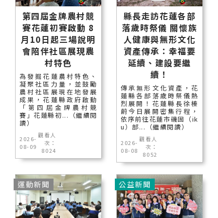
第四屆金牌農村競
縣長走訪花蓮各部
賽花蓮初賽啟動 8
落歲時祭儀 關懷族
月10日起三場說明
人健康與無形文化
會陪伴社區展現農
資產傳承：幸福要
村特色
延續、建設要繼
續！
為發掘花蓮農村特色、
凝聚社區力量，並鼓勵
傳承無形文化資產，花
農村社區展現在地發展
蓮縣各部落歲時祭儀熱
成果，花蓮縣政府啟動
烈展開！花蓮縣長徐榛
「第四屆金牌農村競
蔚今日展開密集行程，
賽」花蓮縣初...（繼續閱
依序前往花蓮市磯固（ik
讀）
u）部...（繼續閱讀）
觀看人
2026-
觀看人
次：
2026-
08-09
次：
8024
08-08
8052
運動新聞
公益新聞