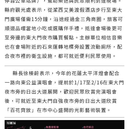
停靠公車站牌），幫助樂迷與民眾順利到達現場。
縣府觀光處表示，從潔西艾美渡假酒店步行至東大
門廣場僅需15分鐘，沿途經過金三角商圈，旅客可
順道品嚐當地小吃或選購伴手禮，抵達會場後更可
至旁邊的東大門夜市購買餐點。主辦單位相信音樂
也在會場附近的石來運轉地標旁設置流動廁所，配
合夜市裡的衛生設施，都可就近便利民眾使用。
縣長徐榛蔚表示，今年的花蓮太平洋燈會配合
一路向東公益演唱會，提前於1/17至2/16在東大門
夜市旁的日出大道展開，歡迎民眾欣賞完演唱會
後，可就近至東大門自強夜市旁的日出大道欣賞
「百花齊放」在市中心盛開的光影藝術裝置。