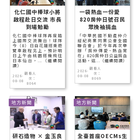
化仁國中棒球小將
一袋熱血一份愛
啟程赴日交流 市長
820房仲日號召民
到場勉勵
眾挽袖捐血
化仁國中棒球隊再度踏
「中華民國不動產仲介
上國際交流舞台！球隊
經紀商業同業公會全國
今（8）日自花蓮搭乘遊
聯合會」於今年再次舉
覽車啟程北上，預計明
辦「房仲傳愛˙熱血常
日上午由桃園搭機飛往
在」820房仲日公益捐血
日本仙台，...（繼續閱
活動，這...（繼續閱讀）
讀）
觀看人
2026-
觀看人
次：
2026-
08-08
次：
8069
08-08
8064
地方新聞
地方新聞
研石造物 × 金玉良
全臺首座OECMs生