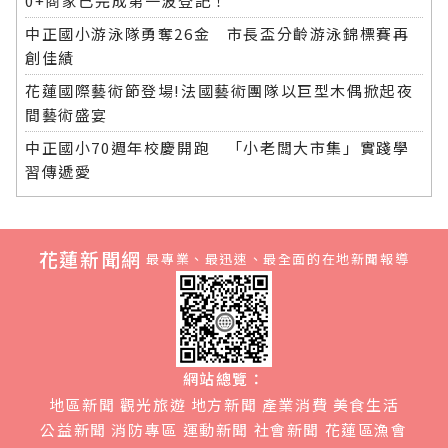
0+商家已完成第一波登記！
中正國小游泳隊勇奪26金 市長盃分齡游泳錦標賽再
創佳績
花蓮國際藝術節登場!法國藝術團隊以巨型木偶掀起夜
間藝術盛宴
中正國小70週年校慶開跑 「小老闆大市集」實踐學
習傳遞愛
花蓮新聞網
最專業、最迅速、最全面的在地新聞報導
網站總覽：
地區新聞
觀光旅遊
地方新聞
產業消費
美食生活
公益新聞
消防專區
運動新聞
社會新聞
花蓮區漁會