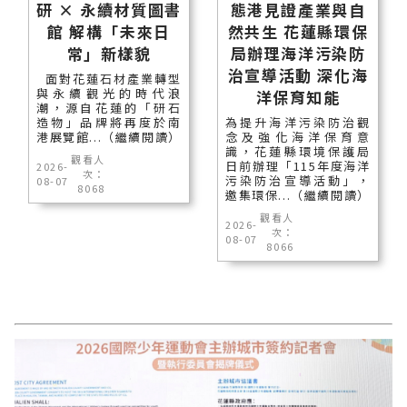
研 × 永續材質圖書
態港見證產業與自
館 解構「未來日
然共生 花蓮縣環保
常」新樣貌
局辦理海洋污染防
治宣導活動 深化海
面對花蓮石材產業轉型
與永續觀光的時代浪
洋保育知能
潮，源自花蓮的「研石
造物」品牌將再度於南
為提升海洋污染防治觀
港展覽館...（繼續閱讀）
念及強化海洋保育意
識，花蓮縣環境保護局
觀看人
日前辦理「115年度海洋
2026-
次：
污染防治宣導活動」，
08-07
8068
邀集環保...（繼續閱讀）
觀看人
2026-
次：
08-07
8066