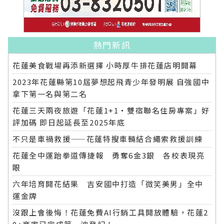
熱門新訊
花蓮美食戰場再添新選擇 小時厚牛排花蓮店明開幕
2023年花蓮縣第10屆夢想起飛青少年發明展 自強國中
拿下第一名與第二名
花蓮三天兩夜旅遊「花蓮1+1‧雙宿聯名住房專案」好
評加碼 即日起延長至2025年底
不只是車禍救援——花蓮特搜車輛結合繩索救援訓練
花蓮全中運跆拳道傳捷報 勇奪6金3銀 各校表現亮
眼
六年培育開花結果 吉安國中打造「微笑美男」全中
運金牌
沒跟上會後悔！花蓮免費AI行銷工具開放體驗，花蓮2