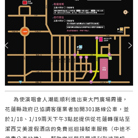
為使演唱會人潮能順利進出東大門廣場周邊，
花蓮縣政府已協調客運業者加開301路線公車，並
於1/18、1/19兩天下午3點起提供從花蓮轉運站至
潔西艾美渡假酒店的免費巡迴接駁車服務（中途不