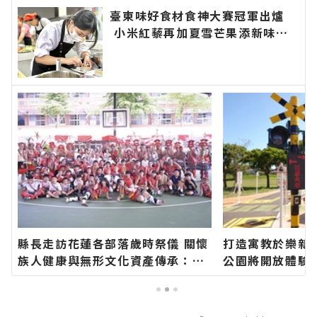
臺東味好食材食神大賽冠軍出爐
小米紅藜再加夏雪芒果添新味∣
花蓮新聞網官方網站各類新聞－最
快速的今日新聞報導 最新的在地
資訊！
縣長走訪花蓮各部落歲時祭儀 關懷
打造寓教於樂新
族人健康與無形文化資產傳承：幸
公園將開放體驗
福要延續、建設要繼續！∣花蓮新
網站各類新聞－
聞網官方網站各類新聞－最快速的
報導 最新的在地
今日新聞報導 最新的在地資訊！