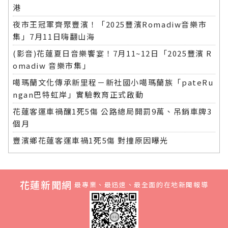
港
夜市王冠軍齊聚豐濱！「2025豐濱Romadiw音樂市
集」7月11日嗨翻山海
(影音)花蓮夏日音樂饗宴！7月11~12日「2025豐濱 R
omadiw 音樂市集」
噶瑪蘭文化傳承新里程－新社國小噶瑪蘭族「pateRu
ngan巴特虹岸」實驗教育正式啟動
花蓮客運車禍釀1死5傷 公路總局開罰9萬、吊銷車牌3
個月
豐濱鄉花蓮客運車禍1死5傷 對撞原因曝光
花蓮新聞網
最專業、最迅速、最全面的在地新聞報導