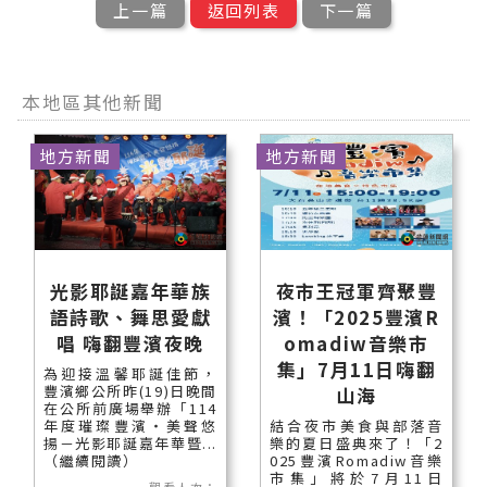
上一篇
返回列表
下一篇
本地區其他新聞
地方新聞
地方新聞
光影耶誕嘉年華族
夜市王冠軍齊聚豐
語詩歌、舞思愛獻
濱！「2025豐濱R
唱 嗨翻豐濱夜晚
omadiw音樂市
集」7月11日嗨翻
為迎接溫馨耶誕佳節，
豐濱鄉公所昨(19)日晚間
山海
在公所前廣場舉辦「114
年度璀璨豐濱‧美聲悠
結合夜市美食與部落音
揚－光影耶誕嘉年華暨...
樂的夏日盛典來了！「2
（繼續閱讀）
025豐濱Romadiw音樂
市集」將於7月11日