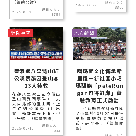
（繼續閱讀）
觀看人次：
2025-06-22
8866
觀看人次：
2025-06-25
8759
消防專區
地方新聞
豐濱鄉八里灣山貓
噶瑪蘭文化傳承新
公溪暴漲困登山客
里程－新社國小噶
23人待救
瑪蘭族「pateRun
gan巴特虹岸」實
花蓮八里灣山區今傳出
登山團受困事件，一支
驗教育正式啟動
來自北部的登山團，上
午從貓公溪登山口出
花蓮縣豐濱鄉新社國
發，預計當天下山，但
民小學於10月22日舉行
下午返...（繼續閱讀）
民族實驗教育揭牌儀
式，是全臺...（繼續閱
觀看人次：
讀）
2025-05-10
9033
觀看人次：