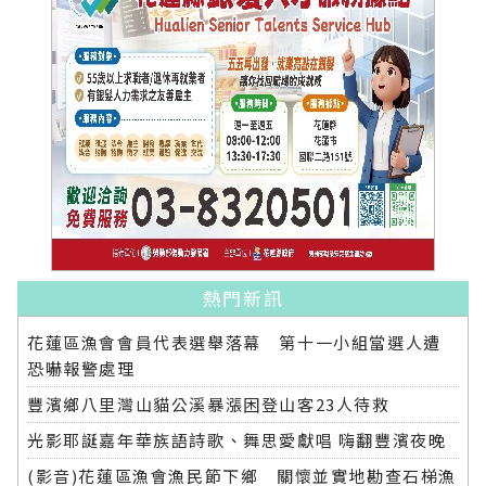
熱門新訊
花蓮區漁會會員代表選舉落幕 第十一小組當選人遭
恐嚇報警處理
豐濱鄉八里灣山貓公溪暴漲困登山客23人待救
光影耶誕嘉年華族語詩歌、舞思愛獻唱 嗨翻豐濱夜晚
(影音)花蓮區漁會漁民節下鄉 關懷並實地勘查石梯漁