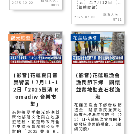
觀看人次：
（五）至7月12日（...
2025-12-22
8892
（繼續閱讀）
觀看人次：
2025-07-08
8791
觀光旅遊
花蓮區漁會
(影音)花蓮夏日音
(影音)花蓮區漁會
樂饗宴！7月11~1
漁民節下鄉 關懷
2日「2025豐濱 R
並實地勘查石梯漁
omadiw 音樂市
港
集」
花蓮區漁會下鄉發放節
禮金 關懷漁民並實地
為迎接夏季觀光熱潮並
勘查石梯漁港設施 今（2
深化部落文化與在地旅
1）日花蓮區漁會展開下
遊體驗，花蓮縣政府全
鄉發放漁民節禮金...（繼
力支持由豐濱鄉公所主
續閱讀）
辦的「2025 豐濱 R...