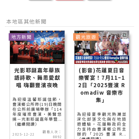
本地區其他新聞
地方新聞
觀光旅遊
光影耶誕嘉年華族
(影音)花蓮夏日音
語詩歌、舞思愛獻
樂饗宴！7月11~1
唱 嗨翻豐濱夜晚
2日「2025豐濱 R
omadiw 音樂市
集」
為迎接溫馨耶誕佳節，
豐濱鄉公所昨(19)日晚間
在公所前廣場舉辦「114
年度璀璨豐濱‧美聲悠
為迎接夏季觀光熱潮並
揚－光影耶誕嘉年華暨...
深化部落文化與在地旅
（繼續閱讀）
遊體驗，花蓮縣政府全
力支持由豐濱鄉公所主
觀看人次：
辦的「2025 豐濱 R...
2025-12-22
8892
（繼續閱讀）