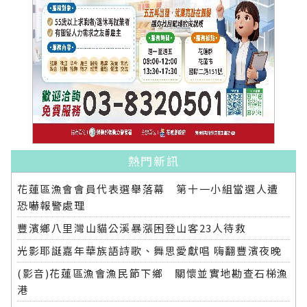
熱門新訊
花蓮區漁會會員代表選舉落幕 第十一小組當選人遭
恐嚇報警處理
豐濱鄉八里灣山貓公溪暴漲困登山客23人待救
光影耶誕嘉年華族語詩歌、舞思愛獻唱 嗨翻豐濱夜晚
(影音)花蓮區漁會漁民節下鄉 關懷並實地勘查石梯漁
港