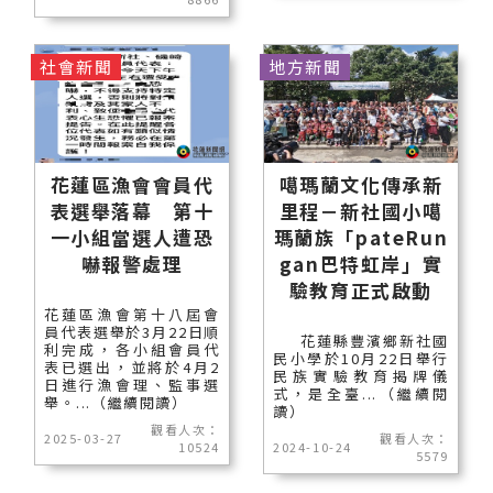
社會新聞
地方新聞
花蓮區漁會會員代
噶瑪蘭文化傳承新
表選舉落幕 第十
里程－新社國小噶
一小組當選人遭恐
瑪蘭族「pateRun
嚇報警處理
gan巴特虹岸」實
驗教育正式啟動
花蓮區漁會第十八屆會
員代表選舉於3月22日順
花蓮縣豐濱鄉新社國
利完成，各小組會員代
民小學於10月22日舉行
表已選出，並將於4月2
民族實驗教育揭牌儀
日進行漁會理、監事選
式，是全臺...（繼續閱
舉。...（繼續閱讀）
讀）
觀看人次：
2025-03-27
觀看人次：
10524
2024-10-24
5579