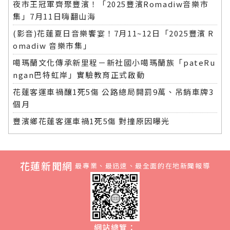
夜市王冠軍齊聚豐濱！「2025豐濱Romadiw音樂市
集」7月11日嗨翻山海
(影音)花蓮夏日音樂饗宴！7月11~12日「2025豐濱 R
omadiw 音樂市集」
噶瑪蘭文化傳承新里程－新社國小噶瑪蘭族「pateRu
ngan巴特虹岸」實驗教育正式啟動
花蓮客運車禍釀1死5傷 公路總局開罰9萬、吊銷車牌3
個月
豐濱鄉花蓮客運車禍1死5傷 對撞原因曝光
花蓮新聞網
最專業、最迅速、最全面的在地新聞報導
網站總覽：