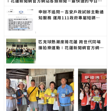
∣花蓮新聞網官方網站各類新聞－最快速的今日新
聞報導 最新的在地資訊！
申辦不追問－吉安戶政試辦主動通
知服務 運用111政府專屬短碼簡
訊平臺 提升便民服務效率∣花蓮
新聞網官方網站各類新聞－最快速
的今日新聞報導 最新的在地資
訊！
匹克球熱潮席捲花蓮 跨世代同場
揮拍樂運動∣花蓮新聞網官方網站
各類新聞－最快速的今日新聞報導
最新的在地資訊！