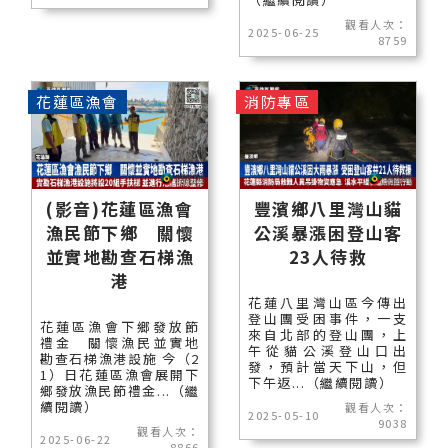
觀看人次：
2025-06-25
8759
花蓮區漁會
消防專區
(影音)花蓮區漁會
豐濱鄉八里灣山貓
漁民節下鄉 關懷
公溪暴漲困登山客
並實地勘查石梯漁
23人待救
港
花蓮八里灣山區今傳出
登山團受困事件，一支
花蓮區漁會下鄉發放節
來自北部的登山團，上
禮金 關懷漁民並實地
午從貓公溪登山口出
勘查石梯漁港設施 今（2
發，預計當天下山，但
1）日花蓮區漁會展開下
下午返...（繼續閱讀）
鄉發放漁民節禮金...（繼
續閱讀）
觀看人次：
2025-05-10
9038
觀看人次：
2025-06-22
8866