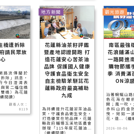
地方新聞
觀光旅遊
住橋遭拆除
花蓮縣油茶籽評鑑
南區最強
縣府請民眾放
暨產地認證開跑 打
花浪鋪滿山
心
造花蓮安心苦茶油
一路開進南
品牌 保護國人健康
購物節攜
守護食品衛生安全
季 消費滿
網路流傳關於
遭拆除」訊息，
自主檢驗苯駢芘花
ON涼
府今日澄清表
蓮縣政府最高補助
橋與第二福住橋
稱雙橋）為花蓮
九成
沿著蜿蜒山路
繼續閱讀）
色花海在眼
開；風一吹，
觀看人次：
為持續提升花蓮苦茶油品
赤科山的金
8119
質，守護食品衛生安全，
曳，宛如一
打造優質在地品牌，花蓮
花，遠...（
縣政府輔導玉溪地區農會
辦理「115年度花蓮油...
2026-08-06
（繼續閱讀）