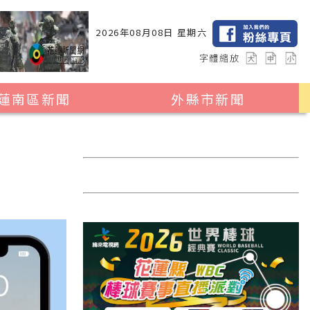
2026年08月08日 星期六
字體縮放
蓮南區新聞
外縣市新聞
瑞穗鄉
花蓮縣全區
玉里鎮
2024暑期夏令營專區
卓溪鄉
台北市
富里鄉
新北市
台中市
彰化縣
高雄市