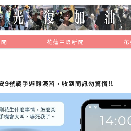
新聞
花蓮中區新聞
花
壽豐鄉
鳳林鎮
萬榮鄉
安9號戰爭避難演習，收到簡訊勿驚慌!!
光復鄉
豐濱鄉