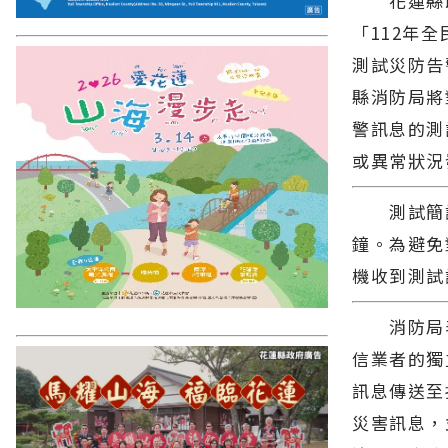
花蓮縣政府
「112年
測試災防告
縣消防局將
警訊息的測
或異常狀況
測試簡訊預
鐘。為避免
機收到測試
消防局表
信業者的獨
訊息傳送至
災害訊息，