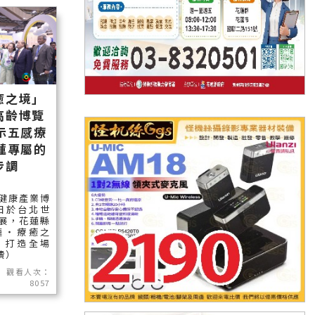
癒之境」
高齡博覽
示五感療
蓮專屬的
步調
健康產業博
)日於台北世
展，花蓮縣
蓮‧療癒之
，打造全場
讀）
觀看人次：
8057