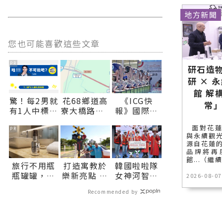
地方新聞
您也可能喜歡這些文章
PR
研石造物
研 × 
館 解
驚！每2男就
花68鄉道高
《ICG快
常
有1人中標？
寮大橋路段8
報》國際少
不可能吧？
月8日至9日
年運動會游
面對花蓮
部份時段辦
泳池畔傳捷
PR
與永續觀
理路面刨鋪
報 中華臺北
源自花蓮
施工期間道
泳將摘2金∣
品牌將再
路封閉請用
花蓮新聞網
館...（繼
旅行不用瓶
打造寓教於
韓國啦啦隊
路人提前改
官方網站各
瓶罐罐，汎
樂新亮點 大
女神河智媛
2026-08-07
道∣花蓮新
類新聞－最
倫1瓶搞定臉
本交通主題
穿原民服飾
聞網官方網
快速的今日
Recommended by
部保養！
公園將開放
攜手吉安鄉
站各類新聞
新聞報導 最
體驗∣花蓮
長 期待大家
－最快速的
新的在地資
新聞網官方
9月5日參加
今日新聞報
訊！