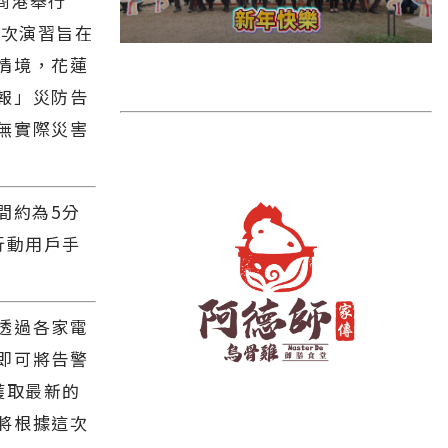
商港舉行
雲林縣
此次演習旨在
長濱鄉
情境，花蓮
台東市
報」災防告
池上鄉
無實際災害
鹿野鄉
彰化縣
間約為5分
行動用戶手
透過各家電
即可將告警
獲取最新的
將根據這次