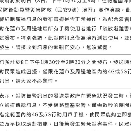
將於明日（8日）下午1時30分至4時，在花蓮國際
全民防衛動員暨災害防救（民安9號）演習」實作演練。
警細胞廣播訊息的發布管道是否正常運作。為配合演習
對花蓮市及周邊地區所有手機使用者進行「疏散避難警
試發布。特別強調，此災防訊息僅為演習測試使用，並
發生，請接收到訊息的鄉親們安心，無須驚慌。
計於8日下午1時30分至2時30分之間發布，發送時
對民眾造成困擾，僅限花蓮市及周邊地區內的4G或5G
訊息，請大家不必驚慌。
示，災防告警訊息的發送是政府在緊急狀況發生時，
立通道傳遞訊息，不受網路壅塞影響。僅需數秒的時間
指定範圍內的4G及5G行動用戶手機，使民眾能夠立即
並及早採取應對措施。日後若發生緊急災害事件，民眾