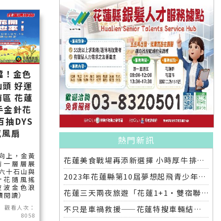
檔！金色
頭 好運
區 花蓮
手金針花
百抽DYS
感風扇
熱門新訊
向上，金黃
花蓮美食戰場再添新選擇 小時厚牛排花蓮店明開幕
前一層層展
六十石山與
2023年花蓮縣第10屆夢想起飛青少年發明展 自強國中拿下第一名與第二名
針花隨風搖
波波金色浪
花蓮三天兩夜旅遊「花蓮1+1‧雙宿聯名住房專案」好評加碼 即日起延長至2025年底
繼續閱讀）
觀看人次：
不只是車禍救援——花蓮特搜車輛結合繩索救援訓練
8058