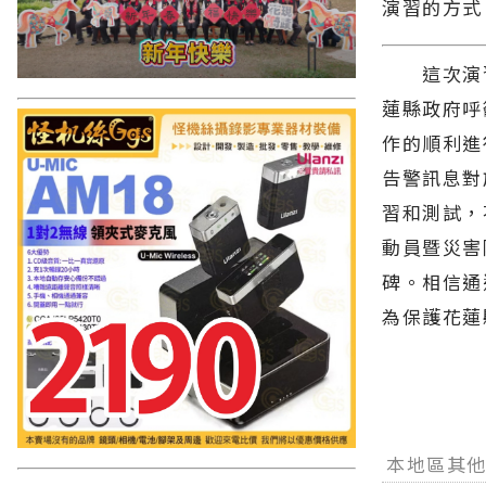
演習的方式
這次演習
蓮縣政府呼
作的順利進
告警訊息對
習和測試，
動員暨災害
碑。相信通
為保護花蓮
本地區其