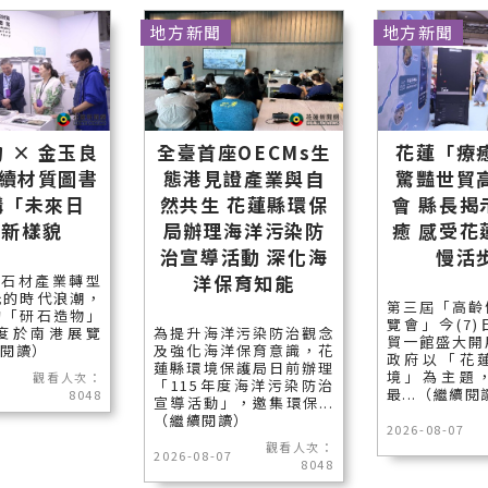
地方新聞
地方新聞
 × 金玉良
全臺首座OECMs生
花蓮「療
永續材質圖書
態港見證產業與自
驚豔世貿
構「未來日
然共生 花蓮縣環保
會 縣長揭
」新樣貌
局辦理海洋污染防
癒 感受花
治宣導活動 深化海
慢活
洋保育知能
石材產業轉型
光的時代浪潮，
第三屆「高齡
的「研石造物」
覽會」今(7
度於南港展覽
為提升海洋污染防治觀念
貿一館盛大開
續閱讀）
及強化海洋保育意識，花
政府以「花
蓮縣環境保護局日前辦理
境」為主題
觀看人次：
「115年度海洋污染防治
最...（繼續閱
8048
宣導活動」，邀集環保...
（繼續閱讀）
2026-08-07
觀看人次：
2026-08-07
8048