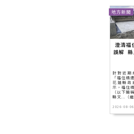
網站各類新
「山海共鳴
導 最新的在
聞－最快速
•族音流
地資訊！
地方新聞
的今日新聞
轉」原住民
報導 最新的
族聯合豐年
在地資訊！
節∣花蓮新
聞網官方網
站各類新聞
－最快速的
澄清福
今日新聞報
誤解 
導 最新的在
地資訊！
針對近期
「福住橋
花蓮縣政
示，福住
（以下簡
縣文...（
2026-08-06