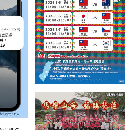
國外報導
台東縣
關山鎮
苗栗縣
其他地區
新竹市
和平鄉
台南市
澎湖縣
香港
台東市