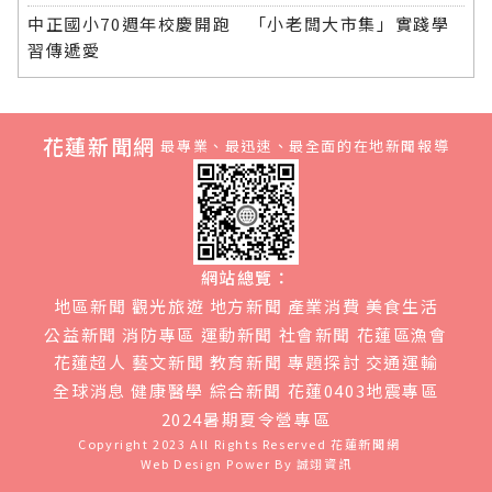
中正國小70週年校慶開跑 「小老闆大市集」實踐學
習傳遞愛
花蓮新聞網
最專業、最迅速、最全面的在地新聞報導
網站總覽：
地區新聞
觀光旅遊
地方新聞
產業消費
美食生活
公益新聞
消防專區
運動新聞
社會新聞
花蓮區漁會
花蓮超人
藝文新聞
教育新聞
專題探討
交通運輸
全球消息
健康醫學
綜合新聞
花蓮0403地震專區
2024暑期夏令營專區
Copyright 2023 All Rights Reserved
花蓮新聞網
Web Design Power By
誠翊資訊