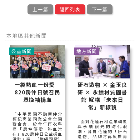
上一篇
返回列表
下一篇
本地區其他新聞
公益新聞
地方新聞
一袋熱血一份愛
研石造物 × 金玉良
820房仲日號召民
研 × 永續材質圖書
眾挽袖捐血
館 解構「未來日
常」新樣貌
「中華民國不動產仲介
經紀商業同業公會全國
面對花蓮石材產業轉型
聯合會」於今年再次舉
與永續觀光的時代浪
辦「房仲傳愛˙熱血常
潮，源自花蓮的「研石
在」820房仲日公益捐血
造物」品牌將再度於南
活動，這...（繼續閱讀）