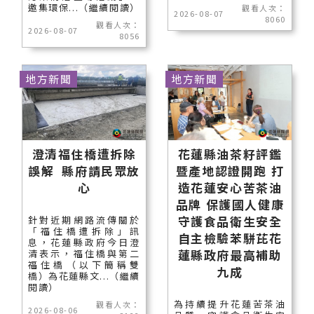
邀集環保...（繼續閱讀）
觀看人次：
2026-08-07
8060
觀看人次：
2026-08-07
8056
地方新聞
地方新聞
澄清福住橋遭拆除
花蓮縣油茶籽評鑑
誤解 縣府請民眾放
暨產地認證開跑 打
心
造花蓮安心苦茶油
品牌 保護國人健康
守護食品衛生安全
針對近期網路流傳關於
「福住橋遭拆除」訊
自主檢驗苯駢芘花
息，花蓮縣政府今日澄
蓮縣政府最高補助
清表示，福住橋與第二
福住橋（以下簡稱雙
九成
橋）為花蓮縣文...（繼續
閱讀）
為持續提升花蓮苦茶油
觀看人次：
2026-08-06