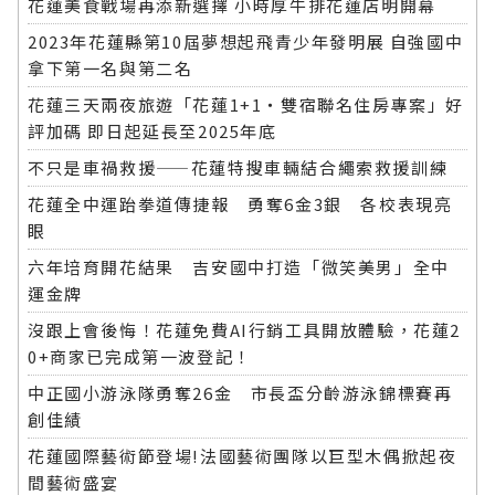
花蓮美食戰場再添新選擇 小時厚牛排花蓮店明開幕
2023年花蓮縣第10屆夢想起飛青少年發明展 自強國中
拿下第一名與第二名
花蓮三天兩夜旅遊「花蓮1+1‧雙宿聯名住房專案」好
評加碼 即日起延長至2025年底
不只是車禍救援——花蓮特搜車輛結合繩索救援訓練
花蓮全中運跆拳道傳捷報 勇奪6金3銀 各校表現亮
眼
六年培育開花結果 吉安國中打造「微笑美男」全中
運金牌
沒跟上會後悔！花蓮免費AI行銷工具開放體驗，花蓮2
0+商家已完成第一波登記！
中正國小游泳隊勇奪26金 市長盃分齡游泳錦標賽再
創佳績
花蓮國際藝術節登場!法國藝術團隊以巨型木偶掀起夜
間藝術盛宴