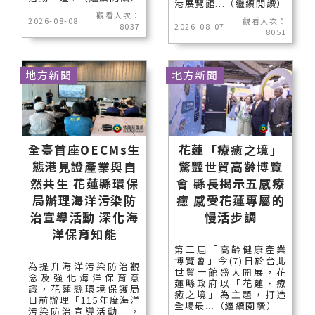
港展覽館...（繼續閱讀）
觀看人次：
2026-08-08
觀看人次：
8037
2026-08-07
8051
地方新聞
地方新聞
全臺首座OECMs生
花蓮「療癒之境」
態港見證產業與自
驚豔世貿高齡博覽
然共生 花蓮縣環保
會 縣長揭示五感療
局辦理海洋污染防
癒 感受花蓮專屬的
治宣導活動 深化海
慢活步調
洋保育知能
第三屆「高齡健康產業
博覽會」今(7)日於台北
為提升海洋污染防治觀
世貿一館盛大開展，花
念及強化海洋保育意
蓮縣政府以「花蓮‧療
識，花蓮縣環境保護局
癒之境」為主題，打造
日前辦理「115年度海洋
全場最...（繼續閱讀）
污染防治宣導活動」，