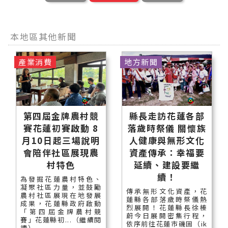
本地區其他新聞
產業消費
地方新聞
第四屆金牌農村競
縣長走訪花蓮各部
賽花蓮初賽啟動 8
落歲時祭儀 關懷族
月10日起三場說明
人健康與無形文化
會陪伴社區展現農
資產傳承：幸福要
村特色
延續、建設要繼
續！
為發掘花蓮農村特色、
凝聚社區力量，並鼓勵
傳承無形文化資產，花
農村社區展現在地發展
蓮縣各部落歲時祭儀熱
成果，花蓮縣政府啟動
烈展開！花蓮縣長徐榛
「第四屆金牌農村競
蔚今日展開密集行程，
賽」花蓮縣初...（繼續閱
依序前往花蓮市磯固（ik
讀）