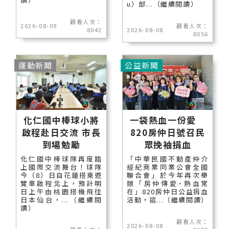
u）部...（繼續閱讀）
觀看人次：
2026-08-09
觀看人次：
8042
2026-08-08
8056
運動新聞
公益新聞
化仁國中棒球小將
一袋熱血一份愛
啟程赴日交流 市長
820房仲日號召民
到場勉勵
眾挽袖捐血
化仁國中棒球隊再度踏
「中華民國不動產仲介
上國際交流舞台！球隊
經紀商業同業公會全國
今（8）日自花蓮搭乘遊
聯合會」於今年再次舉
覽車啟程北上，預計明
辦「房仲傳愛˙熱血常
日上午由桃園搭機飛往
在」820房仲日公益捐血
日本仙台，...（繼續閱
活動，這...（繼續閱讀）
讀）
觀看人次：
2026-08-08