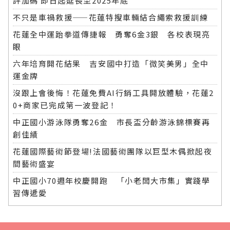
評加碼 即日起延長至2025年底
不只是車禍救援——花蓮特搜車輛結合繩索救援訓練
花蓮全中運跆拳道傳捷報 勇奪6金3銀 各校表現亮
眼
六年培育開花結果 吉安國中打造「微笑美男」全中
運金牌
沒跟上會後悔！花蓮免費AI行銷工具開放體驗，花蓮2
0+商家已完成第一波登記！
中正國小游泳隊勇奪26金 市長盃分齡游泳錦標賽再
創佳績
花蓮國際藝術節登場!法國藝術團隊以巨型木偶掀起夜
間藝術盛宴
中正國小70週年校慶開跑 「小老闆大市集」實踐學
習傳遞愛