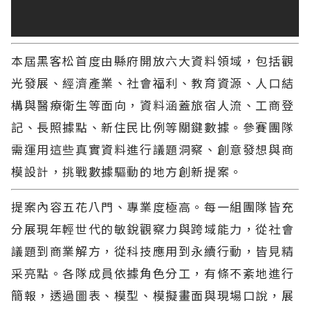
本屆黑客松首度由縣府開放六大資料領域，包括觀
由花蓮縣政府主辦的「2025 HSH 黑客松」創新創
光發展、經濟產業、社會福利、教育資源、人口結
業競賽，25日於花蓮熱力開賽。全台22所大專院
構與醫療衛生等面向，資料涵蓋旅宿人流、工商登
校、44組青年創客齊聚一堂，展開一場三天兩夜、
記、長照據點、新住民比例等關鍵數據。參賽團隊
48小時不間斷的創業馬拉松，透過大數據資料挑戰
需運用這些真實資料進行議題洞察、創意發想與商
地方創新命題，為花蓮注入新世代的行動力與創造
模設計，挑戰數據驅動的地方創新提案。
力。縣長徐榛蔚親臨現場，向所有參賽者致以祝福
提案內容五花八門、專業度極高。每一組團隊皆充
與期勉，場面熱烈、氣氛高昂。
分展現年輕世代的敏銳觀察力與跨域能力，從社會
議題到商業解方，從科技應用到永續行動，皆見精
采亮點。各隊成員依據角色分工，有條不紊地進行
簡報，透過圖表、模型、模擬畫面與現場口說，展