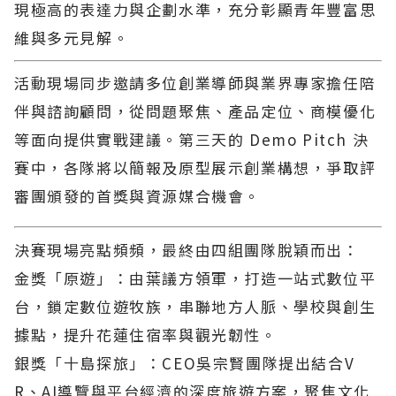
現極高的表達力與企劃水準，充分彰顯青年豐富思
維與多元見解。
活動現場同步邀請多位創業導師與業界專家擔任陪
伴與諮詢顧問，從問題聚焦、產品定位、商模優化
等面向提供實戰建議。第三天的 Demo Pitch 決
賽中，各隊將以簡報及原型展示創業構想，爭取評
審團頒發的首獎與資源媒合機會。
決賽現場亮點頻頻，最終由四組團隊脫穎而出：
金獎「原遊」：由葉議方領軍，打造一站式數位平
台，鎖定數位遊牧族，串聯地方人脈、學校與創生
據點，提升花蓮住宿率與觀光韌性。
銀獎「十島探旅」：CEO吳宗賢團隊提出結合V
R、AI導覽與平台經濟的深度旅遊方案，聚焦文化