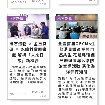
觀看人次：
8077
2026-08-08
8068
地方新聞
地方新聞
研石造物 × 金玉良
全臺首座OECMs生
研 × 永續材質圖書
態港見證產業與自
館 解構「未來日
然共生 花蓮縣環保
常」新樣貌
局辦理海洋污染防
治宣導活動 深化海
面對花蓮石材產業轉型
與永續觀光的時代浪
洋保育知能
潮，源自花蓮的「研石
造物」品牌將再度於南
為提升海洋污染防治觀
港展覽館...（繼續閱讀）
念及強化海洋保育意
識，花蓮縣環境保護局
日前辦理「115年度海洋
觀看人次：
污染防治宣導活動」，
2026-08-07
8069
邀集環保...（繼續閱讀）