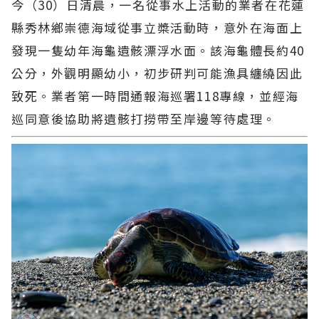
今（30）日清晨，一名從事水上活動的業者在花蓮
縣秀林鄉崇德海域從事立槳活動時，意外在海面上
發現一隻幼年海龜遺骸漂浮水面。該海龜體長約40
公分，外觀明顯幼小，初步研判可能漁具纏繞因此
致死。業者第一時間通報海巡署118專線，並經海
巡同意後協助將遺骸打撈帶至岸邊等待處理。