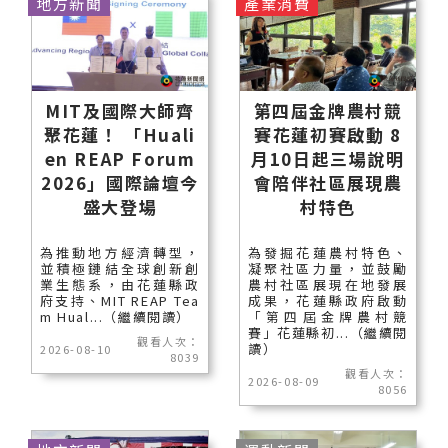
地方新聞
產業消費
MIT及國際大師齊
第四屆金牌農村競
聚花蓮！ 「Huali
賽花蓮初賽啟動 8
en REAP Forum
月10日起三場說明
2026」國際論壇今
會陪伴社區展現農
盛大登場
村特色
為推動地方經濟轉型，
為發掘花蓮農村特色、
並積極鏈結全球創新創
凝聚社區力量，並鼓勵
業生態系，由花蓮縣政
農村社區展現在地發展
府支持、MIT REAP Tea
成果，花蓮縣政府啟動
m Hual...（繼續閱讀）
「第四屆金牌農村競
賽」花蓮縣初...（繼續閱
觀看人次：
讀）
2026-08-10
8039
觀看人次：
2026-08-09
8056