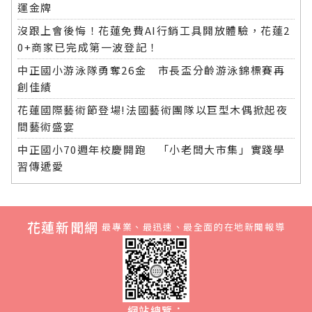
運金牌
沒跟上會後悔！花蓮免費AI行銷工具開放體驗，花蓮2
0+商家已完成第一波登記！
中正國小游泳隊勇奪26金 市長盃分齡游泳錦標賽再
創佳績
花蓮國際藝術節登場!法國藝術團隊以巨型木偶掀起夜
間藝術盛宴
中正國小70週年校慶開跑 「小老闆大市集」實踐學
習傳遞愛
花蓮新聞網
最專業、最迅速、最全面的在地新聞報導
網站總覽：