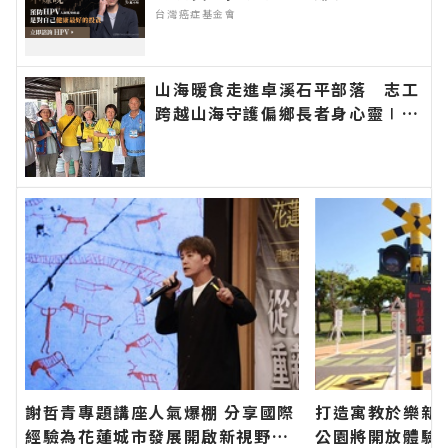
台灣癌症基金會
山海暖食走進卓溪石平部落 志工
跨越山海守護偏鄉長者身心靈∣花
蓮新聞網官方網站各類新聞－最快
速的今日新聞報導 最新的在地資
訊！
謝哲青專題講座人氣爆棚 分享國際
打造寓教於樂新
經驗為花蓮城市發展開啟新視野∣
公園將開放體驗