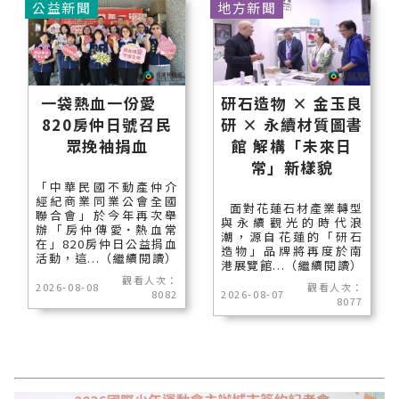
公益新聞
地方新聞
一袋熱血一份愛
研石造物 × 金玉良
820房仲日號召民
研 × 永續材質圖書
眾挽袖捐血
館 解構「未來日
常」新樣貌
「中華民國不動產仲介
經紀商業同業公會全國
面對花蓮石材產業轉型
聯合會」於今年再次舉
與永續觀光的時代浪
辦「房仲傳愛˙熱血常
潮，源自花蓮的「研石
在」820房仲日公益捐血
造物」品牌將再度於南
活動，這...（繼續閱讀）
港展覽館...（繼續閱讀）
觀看人次：
2026-08-08
觀看人次：
8082
2026-08-07
8077