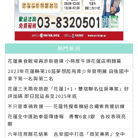
熱門新訊
花蓮美食戰場再添新選擇 小時厚牛排花蓮店明開幕
2023年花蓮縣第10屆夢想起飛青少年發明展 自強國中
拿下第一名與第二名
花蓮三天兩夜旅遊「花蓮1+1‧雙宿聯名住房專案」好
評加碼 即日起延長至2025年底
不只是車禍救援——花蓮特搜車輛結合繩索救援訓練
花蓮全中運跆拳道傳捷報 勇奪6金3銀 各校表現亮
眼
六年培育開花結果 吉安國中打造「微笑美男」全中