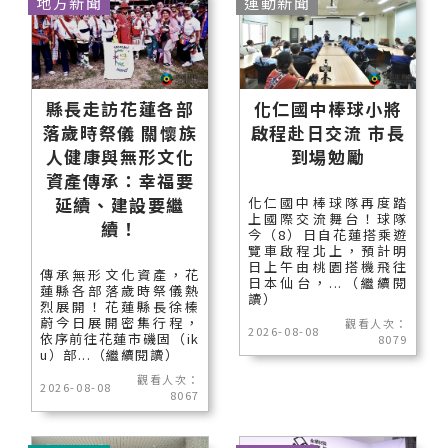
地方新聞
運動新聞
縣長走訪花蓮各部
化仁國中棒球小將
落歲時祭儀 關懷族
啟程赴日交流 市長
人健康與無形文化
到場勉勵
資產傳承：幸福要
延續、建設要繼
化仁國中棒球隊再度踏
上國際交流舞台！球隊
續！
今（8）日自花蓮搭乘遊
覽車啟程北上，預計明
日上午由桃園搭機飛往
傳承無形文化資產，花
日本仙台，...（繼續閱
蓮縣各部落歲時祭儀熱
讀）
烈展開！花蓮縣長徐榛
蔚今日展開密集行程，
觀看人次：
2026-08-08
依序前往花蓮市磯固（ik
8079
u）部...（繼續閱讀）
觀看人次：
2026-08-08
8067