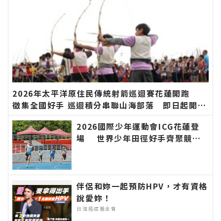
2026年太平洋原住民傳統射箭巡迴賽花蓮開跑
徵集全國好手 巡迴積分串聯山海部落 即日起開放
報名∣花蓮新聞網官方網站各類新聞－最快速的今
2026國際少年運動會ICG花蓮登
日新聞報導 最新的在地資訊！
場 世界少年田徑好手齊聚競
技 地主花蓮展現運動城市魅力∣
花蓮新聞網官方網站各類新聞－最
快速的今日新聞報導 最新的在地
資訊！
伴侶和妳一起預防HPV，才有資格
說愛妳！
台灣癌症基金會