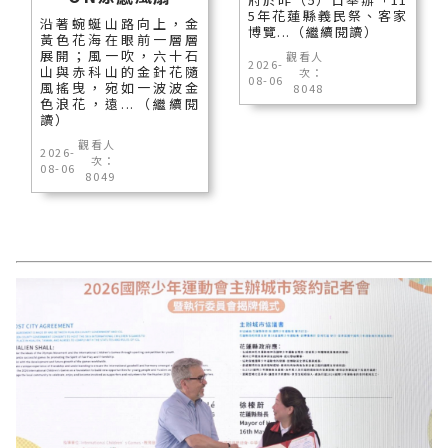
5年花蓮縣義民祭、客家
沿著蜿蜒山路向上，金
博覽...（繼續閱讀）
黃色花海在眼前一層層
展開；風一吹，六十石
觀看人
2026-
山與赤科山的金針花隨
次：
08-06
風搖曳，宛如一波波金
8048
色浪花，遠...（繼續閱
讀）
觀看人
2026-
次：
08-06
8049