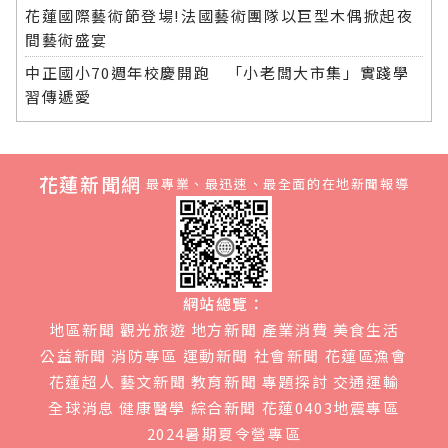
花蓮國際藝術節登場!法國藝術團隊以巨型木偶掀起夜
間藝術盛宴
中正國小70週年校慶開跑 「小老闆大市集」實踐學
習傳遞愛
花蓮新聞網
最專業、最迅速、最全面的在地新聞報導
網站總覽：
地區新聞
觀光旅遊
地方新聞
產業消費
美食生活
公益新聞
消防專區
運動新聞
社會新聞
花蓮區漁會
花蓮超人
藝文新聞
教育新聞
專題探討
交通運輸
全球消息
健康醫學
綜合新聞
花蓮0403地震專區
2024暑期夏令營專區