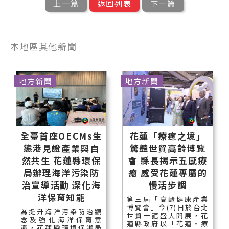
上一篇
返回列表
下一篇
本地區其他新聞
地方新聞
地方新聞
全臺首座OECMs生
花蓮「療癒之境」
態港見證產業與自
驚豔世貿高齡博覽
然共生 花蓮縣環保
會 縣長揭示五感療
局辦理海洋污染防
癒 感受花蓮專屬的
治宣導活動 深化海
慢活步調
洋保育知能
第三屆「高齡健康產業
博覽會」今(7)日於台北
為提升海洋污染防治觀
世貿一館盛大開展，花
念及強化海洋保育意
蓮縣政府以「花蓮‧療
識，花蓮縣環境保護局