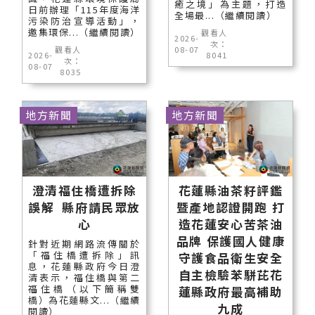
癒之境」為主題，打造
日前辦理「115年度海洋
全場最...（繼續閱讀）
污染防治宣導活動」，
邀集環保...（繼續閱讀）
觀看人
2026-
次：
觀看人
08-07
2026-
8041
次：
08-07
8035
地方新聞
地方新聞
澄清福住橋遭拆除
花蓮縣油茶籽評鑑
誤解 縣府請民眾放
暨產地認證開跑 打
心
造花蓮安心苦茶油
品牌 保護國人健康
針對近期網路流傳關於
「福住橋遭拆除」訊
守護食品衛生安全
息，花蓮縣政府今日澄
自主檢驗苯駢芘花
清表示，福住橋與第二
福住橋（以下簡稱雙
蓮縣政府最高補助
橋）為花蓮縣文...（繼續
九成
閱讀）