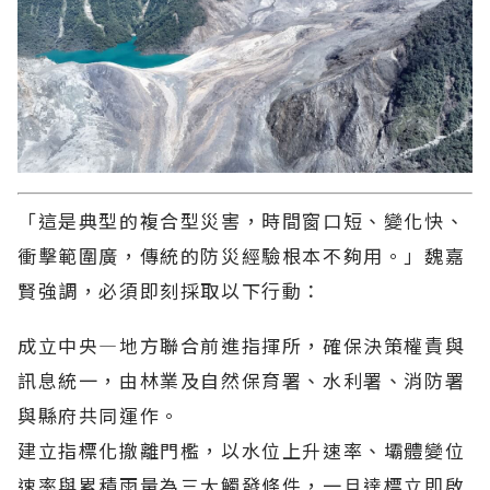
「這是典型的複合型災害，時間窗口短、變化快、
衝擊範圍廣，傳統的防災經驗根本不夠用。」魏嘉
賢強調，必須即刻採取以下行動：
成立中央—地方聯合前進指揮所，確保決策權責與
訊息統一，由林業及自然保育署、水利署、消防署
與縣府共同運作。
建立指標化撤離門檻，以水位上升速率、壩體變位
速率與累積雨量為三大觸發條件，一旦達標立即啟