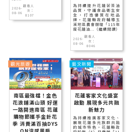
為持續提升花蓮苦茶油
觀看人
2026-
品質，守護食品衛生安
次：
08-06
全，打造優質在地品
8107
牌，花蓮縣政府輔導玉
溪地區農會辦理「115年
度花蓮油...（繼續閱讀）
觀看人
2026-
次：
08-06
8046
觀光旅遊
藝文新聞
南區最強檔！金色
花蓮客家文化盛宴
花浪鋪滿山頭 好運
啟動 展現多元共融
一路開進南區 花蓮
新魅力
購物節攜手金針花
為持續推廣客家文化、
展現花蓮多元族群共融
季 消費滿百抽DYS
的城市特色，花蓮縣政
ON涼感風扇
府於昨（5）日舉辦「11