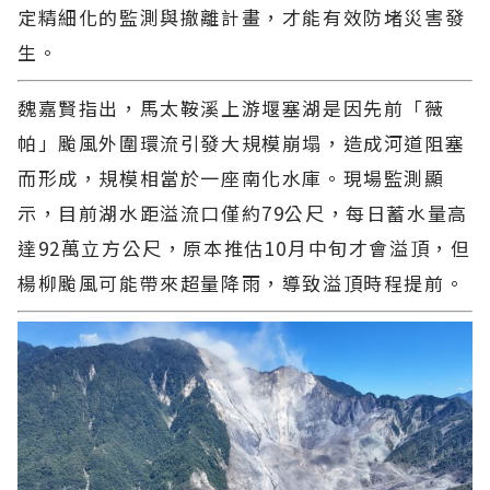
定精細化的監測與撤離計畫，才能有效防堵災害發
生。
魏嘉賢指出，馬太鞍溪上游堰塞湖是因先前「薇
帕」颱風外圍環流引發大規模崩塌，造成河道阻塞
而形成，規模相當於一座南化水庫。現場監測顯
示，目前湖水距溢流口僅約79公尺，每日蓄水量高
達92萬立方公尺，原本推估10月中旬才會溢頂，但
楊柳颱風可能帶來超量降雨，導致溢頂時程提前。