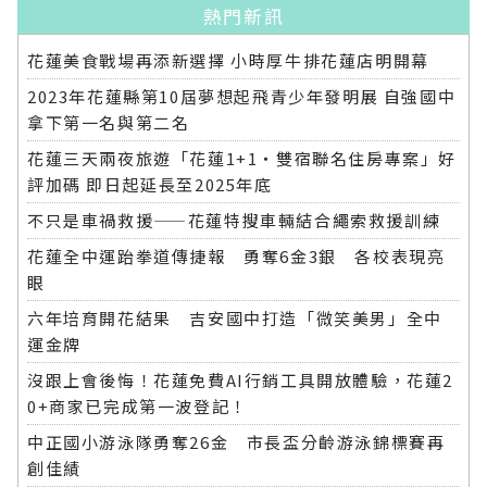
熱門新訊
花蓮美食戰場再添新選擇 小時厚牛排花蓮店明開幕
2023年花蓮縣第10屆夢想起飛青少年發明展 自強國中
拿下第一名與第二名
花蓮三天兩夜旅遊「花蓮1+1‧雙宿聯名住房專案」好
評加碼 即日起延長至2025年底
不只是車禍救援——花蓮特搜車輛結合繩索救援訓練
花蓮全中運跆拳道傳捷報 勇奪6金3銀 各校表現亮
眼
六年培育開花結果 吉安國中打造「微笑美男」全中
運金牌
沒跟上會後悔！花蓮免費AI行銷工具開放體驗，花蓮2
0+商家已完成第一波登記！
中正國小游泳隊勇奪26金 市長盃分齡游泳錦標賽再
創佳績