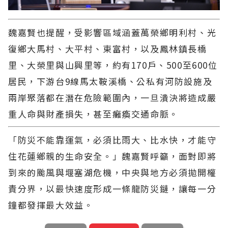
魏嘉賢也提醒，受影響區域涵蓋萬榮鄉明利村、光
復鄉大馬村、大平村、東富村，以及鳳林鎮長橋
里、大榮里與山興里等，約有170戶、500至600位
居民，下游台9線馬太鞍溪橋、公私有河防設施及
兩岸聚落都在潛在危險範圍內，一旦潰決將造成嚴
重人命與財產損失，甚至癱瘓交通命脈。
「防災不能靠運氣，必須比雨大、比水快，才能守
住花蓮鄉親的生命安全。」魏嘉賢呼籲，面對即將
到來的颱風與堰塞湖危機，中央與地方必須拋開權
責分界，以最快速度形成一條龍防災鏈，讓每一分
鐘都發揮最大效益。