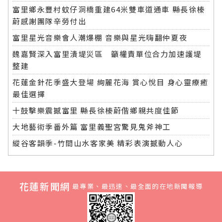
富里鄉永豐村蚊仔洞橋重建64米雙車道通車 縣長徐榛
蔚感謝團隊辛勞付出
富里星光音樂會人潮爆棚 音樂與星光嗨翻仲夏夜
魏嘉賢深入富里潰堤災區 籲權責單位合力加速護堤
整建
花蓮金針花季盛大登場 絢麗花海 賞心悅目 身心靈療癒
最佳選擇
十鼓擊樂震撼富里 縣長徐榛蔚偕鄉親共度佳節
大地藝術季番外篇 富里義聖宮驚見鬼斧神工
縱谷客韻季-竹間山水客家美 精彩表演撼動人心
花蓮新聞網
最專業、最迅速、最全面的在地新聞報導