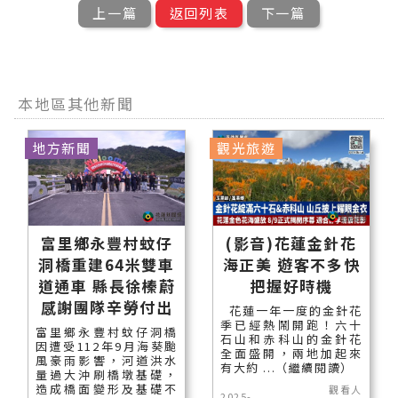
上一篇
返回列表
下一篇
本地區其他新聞
地方新聞
觀光旅遊
富里鄉永豐村蚊仔
(影音)花蓮金針花
洞橋重建64米雙車
海正美 遊客不多快
道通車 縣長徐榛蔚
把握好時機
感謝團隊辛勞付出
花蓮一年一度的金針花
季已經熱鬧開跑！六十
富里鄉永豐村蚊仔洞橋
石山和赤科山的金針花
因遭受112年9月海葵颱
全面盛開，兩地加起來
風豪雨影響，河道洪水
有大約 ...（繼續閱讀）
量過大沖刷橋墩基礎，
造成橋面變形及基礎不
觀看人
2025-