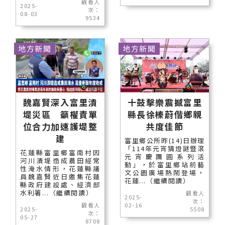
觀看人
2025-
次：
08-03
9534
地方新聞
地方新聞
魏嘉賢深入富里潰
十鼓擊樂震撼富里
堤災區 籲權責單
縣長徐榛蔚偕鄉親
位合力加速護堤整
共度佳節
建
富里鄉公所昨(14)日辦理
「114年元宵猜燈謎暨滾
花蓮縣富里鄉富南村因
元宵慶團圓系列活
河川潰堤造成農田經常
動」，於富里鄉站前藝
性淹水情形，花蓮縣議
文公園廣場熱鬧登場，
員魏嘉賢近日邀集花蓮
花蓮...（繼續閱讀）
縣政府建設處、經濟部
水利署...（繼續閱讀）
觀看人
2025-
次：
觀看人
02-16
2025-
5508
次：
05-27
8708