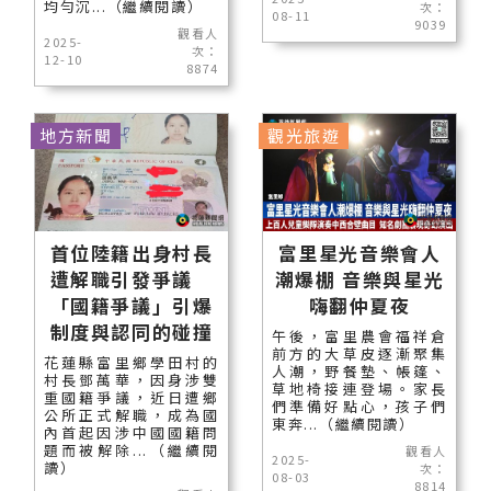
均勻沉...（繼續閱讀）
次：
08-11
9039
觀看人
2025-
次：
12-10
8874
地方新聞
觀光旅遊
首位陸籍出身村長
富里星光音樂會人
遭解職引發爭議
潮爆棚 音樂與星光
「國籍爭議」引爆
嗨翻仲夏夜
制度與認同的碰撞
午後，富里農會福祥倉
前方的大草皮逐漸聚集
花蓮縣富里鄉學田村的
人潮，野餐墊、帳篷、
村長鄧萬華，因身涉雙
草地椅接連登場。家長
重國籍爭議，近日遭鄉
們準備好點心，孩子們
公所正式解職，成為國
東奔...（繼續閱讀）
內首起因涉中國國籍問
題而被解除...（繼續閱
觀看人
2025-
讀）
次：
08-03
8814