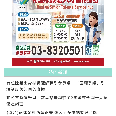
熱門新訊
首位陸籍出身村長遭解職引發爭議 「國籍爭議」引
爆制度與認同的碰撞
花蓮茶香傳千里 富里茶產銷班第2班勇奪全國十大績
優產銷班
(影音)花蓮金針花海正美 遊客不多快把握好時機