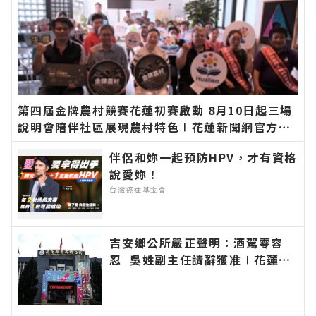
第四屆金牌農村競賽花蓮初賽啟動 8月10日起三場
說明會陪伴社區展現農村特色∣花蓮新聞網官方網
站各類新聞－最快速的今日新聞報導 最新的在地資
伴侶和妳一起預防HPV，才有資格
訊！
說愛妳！
台灣癌症基金會
吉安鄉公所嚴正聲明：酒駕零容
忍 吳姓副主任請辭獲准∣花蓮新
聞網官方網站各類新聞－最快速的
今日新聞報導 最新的在地資訊！