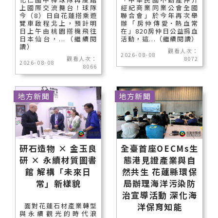
上國際交流舞台！球隊
經紀商業同業公會全國
今（8）日自花蓮搭乘遊
聯合會」於今年再次舉
覽車啟程北上，預計明
辦「房仲傳愛˙熱血常
日上午由桃園搭機飛往
在」820房仲日公益捐血
日本仙台，...（繼續閱
活動，這...（繼續閱讀）
讀）
觀看人次：
2026-08-08
觀看人次：
8072
2026-08-08
8066
地方新聞
地方新聞
研石造物 × 金玉良
全臺首座OECMs生
研 × 永續材質圖書
態港見證產業與自
館 解構「未來日
然共生 花蓮縣環保
常」新樣貌
局辦理海洋污染防
治宣導活動 深化海
洋保育知能
面對花蓮石材產業轉型
與永續觀光的時代浪