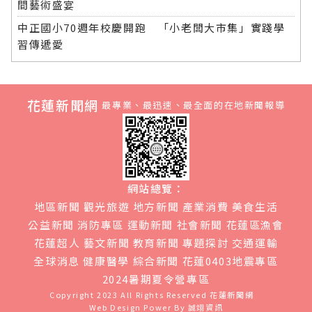
間藝術盛宴
中正國小70週年校慶開跑 「小老闆大市集」實踐學
習傳遞愛
花蓮新聞網
最專業、最迅速、最全面的在地新聞報導
網站總覽：
地區新聞
觀光旅遊
地方新聞
產業消費
美食生活
公益新聞
消防專區
運動新聞
社會新聞
花蓮區漁會
花蓮超人
藝文新聞
教育新聞
專題探討
交通運輸
全球消息
健康醫學
綜合新聞
花蓮0403地震專區
2024暑期夏令營專區
Copyright 2023 All Rights Reserved
花蓮新聞網
Web Design Power By
誠翊資訊