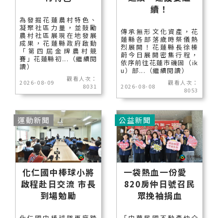
續！
為發掘花蓮農村特色、
凝聚社區力量，並鼓勵
傳承無形文化資產，花
農村社區展現在地發展
蓮縣各部落歲時祭儀熱
成果，花蓮縣政府啟動
烈展開！花蓮縣長徐榛
「第四屆金牌農村競
蔚今日展開密集行程，
賽」花蓮縣初...（繼續閱
依序前往花蓮市磯固（ik
讀）
u）部...（繼續閱讀）
觀看人次：
2026-08-09
觀看人次：
8031
2026-08-08
8053
運動新聞
公益新聞
化仁國中棒球小將
一袋熱血一份愛
啟程赴日交流 市長
820房仲日號召民
到場勉勵
眾挽袖捐血
化仁國中棒球隊再度踏
「中華民國不動產仲介