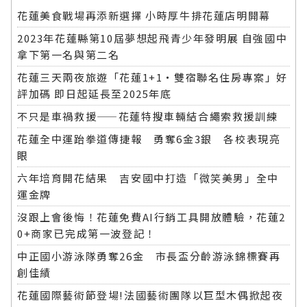
花蓮美食戰場再添新選擇 小時厚牛排花蓮店明開幕
2023年花蓮縣第10屆夢想起飛青少年發明展 自強國中
拿下第一名與第二名
花蓮三天兩夜旅遊「花蓮1+1‧雙宿聯名住房專案」好
評加碼 即日起延長至2025年底
不只是車禍救援——花蓮特搜車輛結合繩索救援訓練
花蓮全中運跆拳道傳捷報 勇奪6金3銀 各校表現亮
眼
六年培育開花結果 吉安國中打造「微笑美男」全中
運金牌
沒跟上會後悔！花蓮免費AI行銷工具開放體驗，花蓮2
0+商家已完成第一波登記！
中正國小游泳隊勇奪26金 市長盃分齡游泳錦標賽再
創佳績
花蓮國際藝術節登場!法國藝術團隊以巨型木偶掀起夜