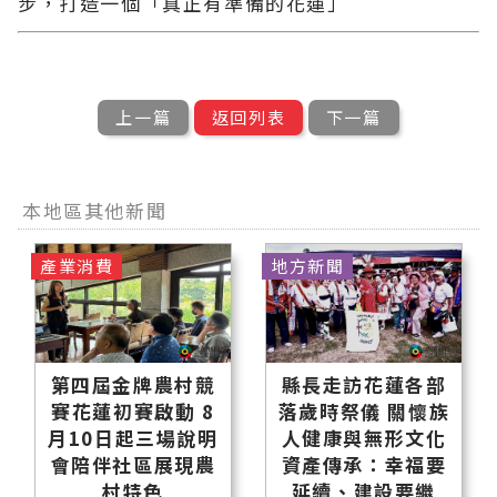
步，打造一個「真正有準備的花蓮」
上一篇
返回列表
下一篇
本地區其他新聞
產業消費
地方新聞
第四屆金牌農村競
縣長走訪花蓮各部
賽花蓮初賽啟動 8
落歲時祭儀 關懷族
月10日起三場說明
人健康與無形文化
會陪伴社區展現農
資產傳承：幸福要
村特色
延續、建設要繼