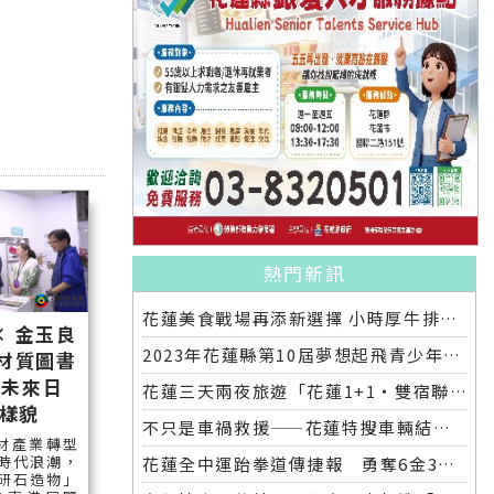
熱門新訊
花蓮美食戰場再添新選擇 小時厚牛排花蓮店明開幕
× 金玉良
2023年花蓮縣第10屆夢想起飛青少年發明展 自強國中拿下第一名與第二名
續材質圖書
「未來日
花蓮三天兩夜旅遊「花蓮1+1‧雙宿聯名住房專案」好評加碼 即日起延長至2025年底
樣貌
不只是車禍救援——花蓮特搜車輛結合繩索救援訓練
材產業轉型
時代浪潮，
花蓮全中運跆拳道傳捷報 勇奪6金3銀 各校表現亮眼
研石造物」