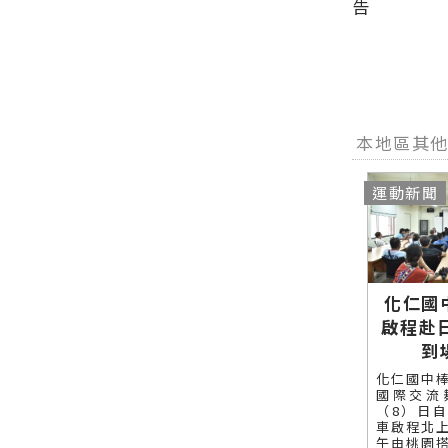
告
本地區其
運動新聞
化仁國
啟程赴
到
化仁國中
國際交流
（8）日
車啟程北
午由桃園