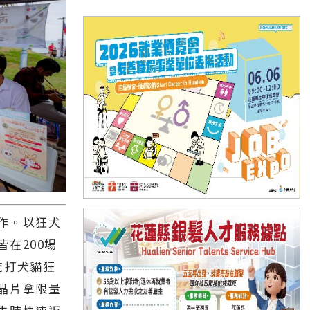
作。以狂犬
在200場
施打犬貓狂
晶片拿限量