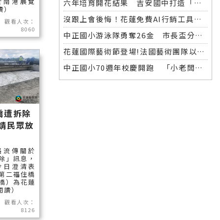
於南港展覽
六年培育開花結果 吉安國中打造「微笑美男」全中運金牌
讀）
沒跟上會後悔！花蓮免費AI行銷工具開放體驗，花蓮20+商家已完成第一波登記！
觀看人次：
8060
中正國小游泳隊勇奪26金 市長盃分齡游泳錦標賽再創佳績
花蓮國際藝術節登場!法國藝術團隊以巨型木偶掀起夜間藝術盛宴
中正國小70週年校慶開跑 「小老闆大市集」實踐學習傳遞愛
橋遭拆除
請民眾放
路流傳關於
除」訊息，
今日澄清表
第二福住橋
橋）為花蓮
續閱讀）
觀看人次：
8126