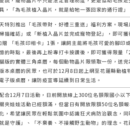
雯說，寵物晶片不只是法定管理制度，更是協助毛孩走
具，「為毛孩植入晶片，就是給牠一張回家的通行證」
天特別推出「毛孩帶財．好禮三重送」福利方案。現場
掃描確認」或「新植入晶片並完成寵物登記」，即可獲
加贈 「毛孩印相卡」1張，讓飼主能將毛孩可愛的腳印
憶的時點，最後再上粉專打卡按讚後，即可獲得限量「2
貓版的實體三角桌曆，每個動物晶片限領取一份，送完
版本桌曆的民眾，也可於12月8日起上網至花蓮縣動植
電子版桌曆，讓防疫宣導延續到日常生活。
配合12月7日活動，日前開放線上300位名額限國小以
關夾娃娃活動已經額滿，但當日有開放限額50位名額
化，希望讓民眾在輕鬆氛圍中認識狂犬病防治觀念，同
就是守護」、「不棄養、不接觸野生動物」的理念。花