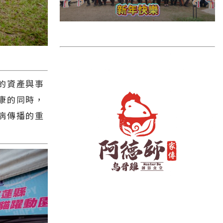
雲林縣
長濱鄉
台東市
池上鄉
鹿野鄉
的資產與事
康的同時，
彰化縣
病傳播的重