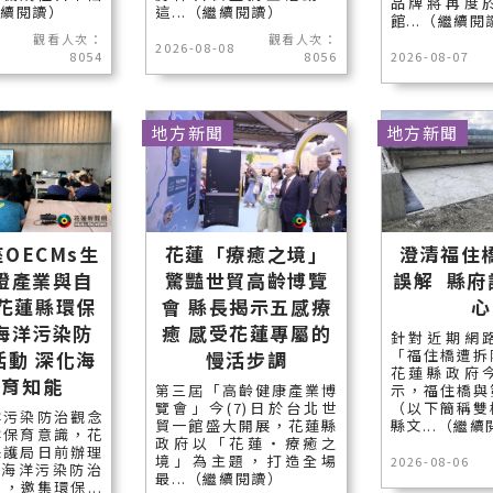
品牌將再度
繼續閱讀）
這...（繼續閱讀）
館...（繼續閱
觀看人次：
觀看人次：
2026-08-08
8054
8056
2026-08-07
地方新聞
地方新聞
OECMs生
花蓮「療癒之境」
澄清福住
證產業與自
驚豔世貿高齡博覽
誤解 縣府
 花蓮縣環保
會 縣長揭示五感療
心
海洋污染防
癒 感受花蓮專屬的
針對近期網
「福住橋遭拆
活動 深化海
慢活步調
花蓮縣政府
保育知能
第三屆「高齡健康產業博
示，福住橋與
覽會」今(7)日於台北世
（以下簡稱雙
洋污染防治觀念
貿一館盛大開展，花蓮縣
縣文...（繼
洋保育意識，花
政府以「花蓮‧療癒之
保護局日前辦理
境」為主題，打造全場
2026-08-06
度海洋污染防治
最...（繼續閱讀）
，邀集環保...