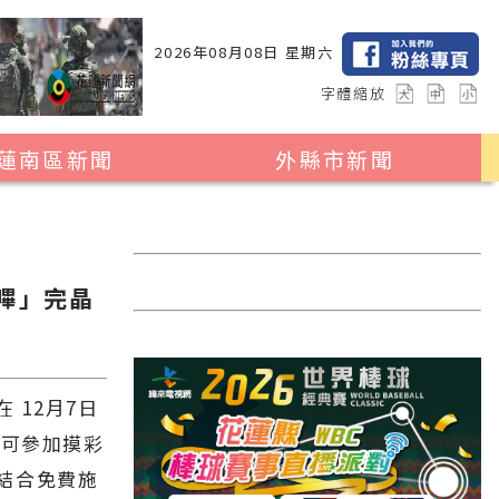
2026年08月08日 星期六
字體縮放
蓮南區新聞
外縣市新聞
瑞穗鄉
花蓮縣全區
玉里鎮
2024暑期夏令營專區
卓溪鄉
台北市
「嗶」完晶
富里鄉
新北市
台中市
 12月7日
彰化縣
走可參加摸彩
高雄市
結合免費施