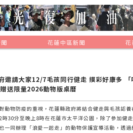
新聞
花蓮中區新聞
花
壽豐鄉
鳳林鎮
萬榮鄉
府邀請大家12/7毛孩同行健走 摸彩好康多 
 贈送限量2026動物版桌曆
光復鄉
豐濱鄉
對動物防疫的重視，花蓮縣政府將結合健走與毛孩認養在
2時30分至晚上8時在花蓮巿太平洋公園，除了參加健
也一同辦理「浪愛一起走」的動物保護宣導活動，透過