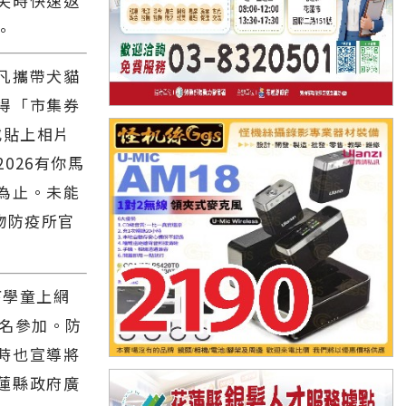
失時快速返
。
凡攜帶犬貓
得「市集券
或貼上相片
026有你馬
為止。未能
物防疫所官
下學童上網
報名參加。防
時也宣導將
蓮縣政府廣