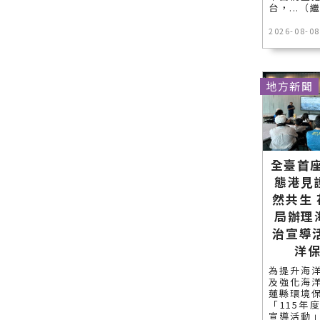
台，...（
2026-08-08
地方新聞
全臺首座
態港見
然共生
局辦理
治宣導
洋
為提升海
及強化海
蓮縣環境
「115年
宣導活動」