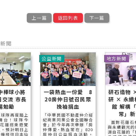
上一篇
返回列表
下一篇
他新聞
公益新聞
地方新聞
中棒球小將
一袋熱血一份愛 8
研石造物 
日交流 市長
20房仲日號召民眾
研 × 永
場勉勵
挽袖捐血
館 解構
常」新
棒球隊再度踏上
「中華民國不動產仲介經
舞台！球隊今
紀商業同業公會全國聯合
面對花蓮石
自花蓮搭乘遊覽
會」於今年再次舉辦「房
與永續觀光的
上，預計明日上
仲傳愛˙熱血常在」820
源自花蓮的「
搭機飛往日本仙
房仲日公益捐血活動，