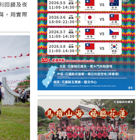
利回饋及夜
國外報導
與，用實際
台東縣
關山鎮
苗栗縣
其他地區
新竹市
和平鄉
台南市
澎湖縣
香港
台東市