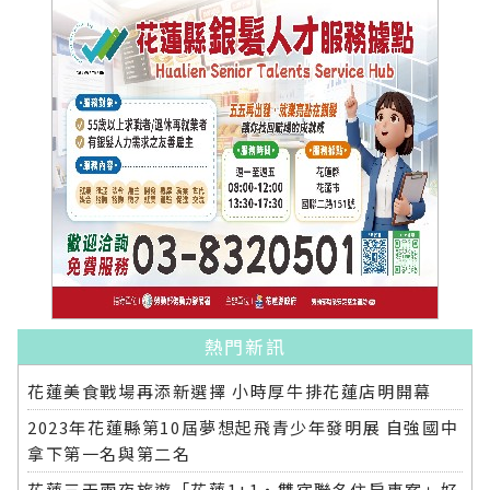
熱門新訊
花蓮美食戰場再添新選擇 小時厚牛排花蓮店明開幕
2023年花蓮縣第10屆夢想起飛青少年發明展 自強國中
拿下第一名與第二名
花蓮三天兩夜旅遊「花蓮1+1‧雙宿聯名住房專案」好