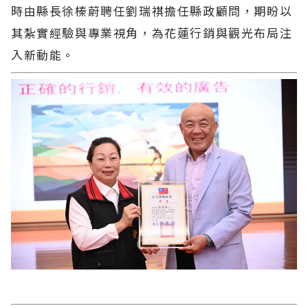
時由縣長徐榛蔚聘任劉瑞祺擔任縣政顧問，期盼以
其紮實經驗與專業視角，為花蓮行銷與觀光布局注
入新動能。