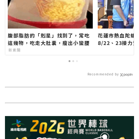
腹部脂肪的「剋星」找到了，常吃
花蓮市熱血陀螺
這幾物，吃走大肚囊，瘦出小蠻腰
8/22、23接
方網站各類新聞
新素簡
聞報導 最新的在
Recommended by