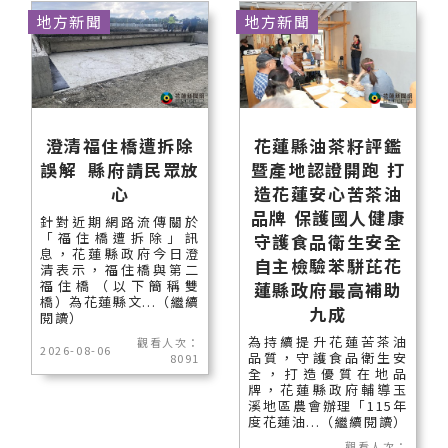
地方新聞
地方新聞
澄清福住橋遭拆除
花蓮縣油茶籽評鑑
誤解 縣府請民眾放
暨產地認證開跑 打
心
造花蓮安心苦茶油
品牌 保護國人健康
針對近期網路流傳關於
「福住橋遭拆除」訊
守護食品衛生安全
息，花蓮縣政府今日澄
自主檢驗苯駢芘花
清表示，福住橋與第二
福住橋（以下簡稱雙
蓮縣政府最高補助
橋）為花蓮縣文...（繼續
九成
閱讀）
為持續提升花蓮苦茶油
觀看人次：
2026-08-06
品質，守護食品衛生安
8091
全，打造優質在地品
牌，花蓮縣政府輔導玉
溪地區農會辦理「115年
度花蓮油...（繼續閱讀）
觀看人次：