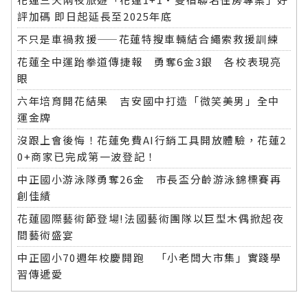
評加碼 即日起延長至2025年底
不只是車禍救援——花蓮特搜車輛結合繩索救援訓練
花蓮全中運跆拳道傳捷報 勇奪6金3銀 各校表現亮
眼
六年培育開花結果 吉安國中打造「微笑美男」全中
運金牌
沒跟上會後悔！花蓮免費AI行銷工具開放體驗，花蓮2
0+商家已完成第一波登記！
中正國小游泳隊勇奪26金 市長盃分齡游泳錦標賽再
創佳績
花蓮國際藝術節登場!法國藝術團隊以巨型木偶掀起夜
間藝術盛宴
中正國小70週年校慶開跑 「小老闆大市集」實踐學
習傳遞愛