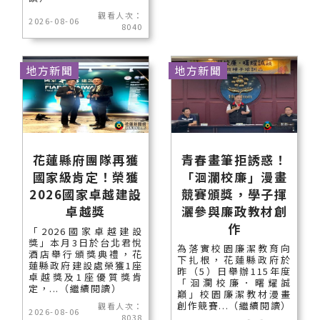
觀看人次：
2026-08-06
8040
地方新聞
地方新聞
花蓮縣府團隊再獲
青春畫筆拒誘惑！
國家級肯定！榮獲
「洄瀾校廉」漫畫
2026國家卓越建設
競賽頒獎，學子揮
卓越獎
灑參與廉政教材創
作
「2026國家卓越建設
獎」本月3日於台北君悅
為落實校園廉潔教育向
酒店舉行頒獎典禮，花
下扎根，花蓮縣政府於
蓮縣政府建設處榮獲1座
昨（5）日舉辦115年度
卓越獎及1座優質獎肯
「洄瀾校廉．曙耀誠
定，...（繼續閱讀）
巔」校園廉潔教材漫畫
創作競賽...（繼續閱讀）
觀看人次：
2026-08-06
8038