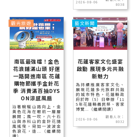
2026-08-06
8038
觀光旅遊
藝文新聞
南區最強檔！金色
花蓮客家文化盛宴
花浪鋪滿山頭 好運
啟動 展現多元共融
一路開進南區 花蓮
新魅力
購物節攜手金針花
為持續推廣客家文化、
展現花蓮多元族群共融
季 消費滿百抽DYS
的城市特色，花蓮縣政
ON涼感風扇
府於昨（5）日舉辦「11
5年花蓮縣義民祭、客家
沿著蜿蜒山路向上，金
博覽...（繼續閱讀）
黃色花海在眼前一層層
展開；風一吹，六十石
觀看人次：
2026-08-06
山與赤科山的金針花隨
8032
風搖曳，宛如一波波金
色浪花，遠...（繼續閱
讀）