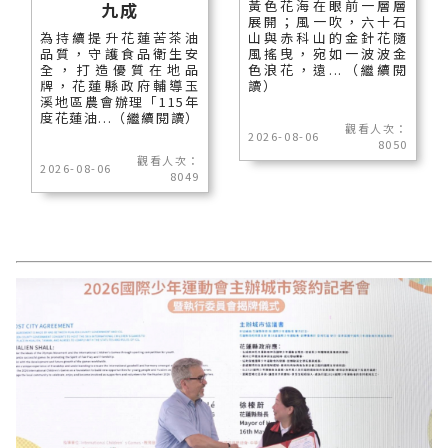
黃色花海在眼前一層層
九成
展開；風一吹，六十石
為持續提升花蓮苦茶油
山與赤科山的金針花隨
品質，守護食品衛生安
風搖曳，宛如一波波金
全，打造優質在地品
色浪花，遠...（繼續閱
牌，花蓮縣政府輔導玉
讀）
溪地區農會辦理「115年
度花蓮油...（繼續閱讀）
觀看人次：
2026-08-06
8050
觀看人次：
2026-08-06
8049