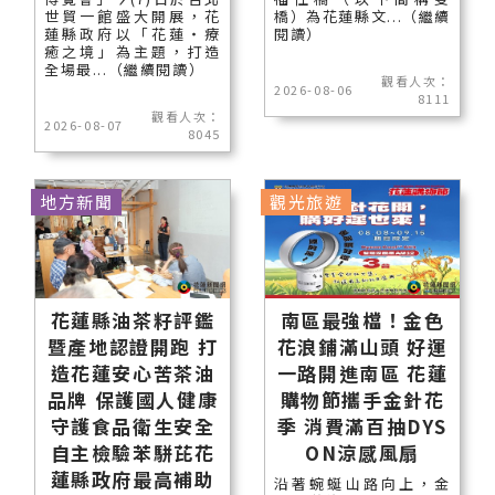
世貿一館盛大開展，花
橋）為花蓮縣文...（繼續
蓮縣政府以「花蓮‧療
閱讀）
癒之境」為主題，打造
全場最...（繼續閱讀）
觀看人次：
2026-08-06
8111
觀看人次：
2026-08-07
8045
地方新聞
觀光旅遊
花蓮縣油茶籽評鑑
南區最強檔！金色
暨產地認證開跑 打
花浪鋪滿山頭 好運
造花蓮安心苦茶油
一路開進南區 花蓮
品牌 保護國人健康
購物節攜手金針花
守護食品衛生安全
季 消費滿百抽DYS
自主檢驗苯駢芘花
ON涼感風扇
蓮縣政府最高補助
沿著蜿蜒山路向上，金