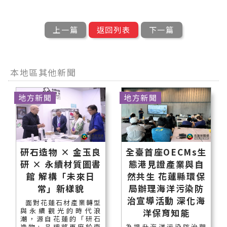
上一篇
返回列表
下一篇
本地區其他新聞
地方新聞
地方新聞
研石造物 × 金玉良
全臺首座OECMs生
研 × 永續材質圖書
態港見證產業與自
館 解構「未來日
然共生 花蓮縣環保
常」新樣貌
局辦理海洋污染防
治宣導活動 深化海
面對花蓮石材產業轉型
與永續觀光的時代浪
洋保育知能
潮，源自花蓮的「研石
造物」品牌將再度於南
為提升海洋污染防治觀