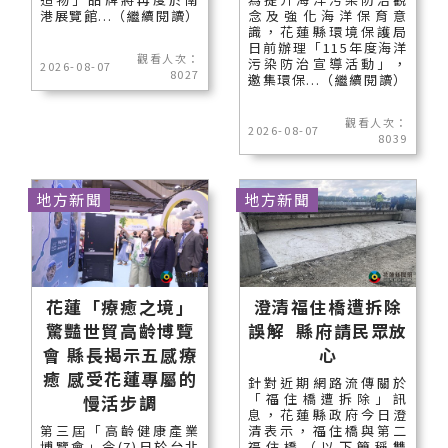
港展覽館...（繼續閱讀）
念及強化海洋保育意
識，花蓮縣環境保護局
日前辦理「115年度海洋
觀看人次：
污染防治宣導活動」，
2026-08-07
8027
邀集環保...（繼續閱讀）
觀看人次：
2026-08-07
8039
地方新聞
地方新聞
花蓮「療癒之境」
澄清福住橋遭拆除
驚豔世貿高齡博覽
誤解 縣府請民眾放
會 縣長揭示五感療
心
癒 感受花蓮專屬的
針對近期網路流傳關於
「福住橋遭拆除」訊
慢活步調
息，花蓮縣政府今日澄
第三屆「高齡健康產業
清表示，福住橋與第二
博覽會」今(7)日於台北
福住橋（以下簡稱雙