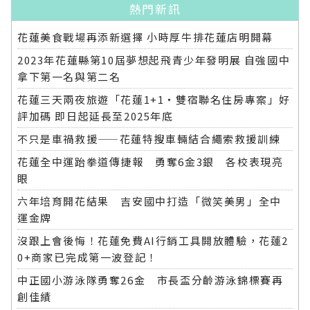
熱門新訊
花蓮美食戰場再添新選擇 小時厚牛排花蓮店明開幕
2023年花蓮縣第10屆夢想起飛青少年發明展 自強國中
拿下第一名與第二名
花蓮三天兩夜旅遊「花蓮1+1‧雙宿聯名住房專案」好
評加碼 即日起延長至2025年底
不只是車禍救援——花蓮特搜車輛結合繩索救援訓練
花蓮全中運跆拳道傳捷報 勇奪6金3銀 各校表現亮
眼
六年培育開花結果 吉安國中打造「微笑美男」全中
運金牌
沒跟上會後悔！花蓮免費AI行銷工具開放體驗，花蓮2
0+商家已完成第一波登記！
中正國小游泳隊勇奪26金 市長盃分齡游泳錦標賽再
創佳績