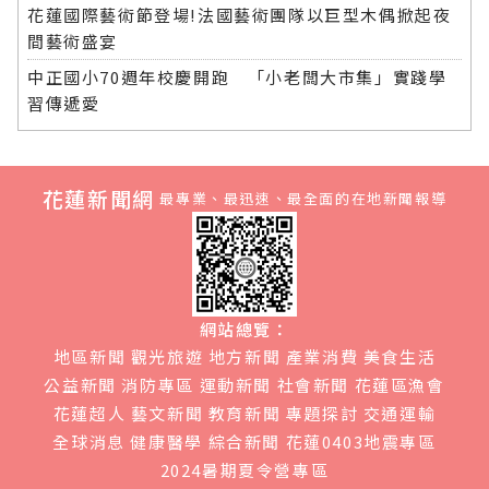
花蓮國際藝術節登場!法國藝術團隊以巨型木偶掀起夜
間藝術盛宴
中正國小70週年校慶開跑 「小老闆大市集」實踐學
習傳遞愛
花蓮新聞網
最專業、最迅速、最全面的在地新聞報導
網站總覽：
地區新聞
觀光旅遊
地方新聞
產業消費
美食生活
公益新聞
消防專區
運動新聞
社會新聞
花蓮區漁會
花蓮超人
藝文新聞
教育新聞
專題探討
交通運輸
全球消息
健康醫學
綜合新聞
花蓮0403地震專區
2024暑期夏令營專區