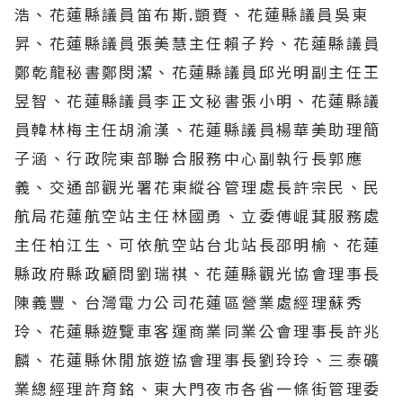
浩、花蓮縣議員笛布斯.顗賚、花蓮縣議員吳東
昇、花蓮縣議員張美慧主任賴子羚、花蓮縣議員
鄭乾龍秘書鄭閔潔、花蓮縣議員邱光明副主任王
昱智、花蓮縣議員李正文秘書張小明、花蓮縣議
員韓林梅主任胡渝漢、花蓮縣議員楊華美助理簡
子涵、行政院東部聯合服務中心副執行長郭應
義、交通部觀光署花東縱谷管理處長許宗民、民
航局花蓮航空站主任林國勇、立委傅崐萁服務處
主任柏江生、可依航空站台北站長邵明榆、花蓮
縣政府縣政顧問劉瑞祺、花蓮縣觀光協會理事長
陳義豐、台灣電力公司花蓮區營業處經理蘇秀
玲、花蓮縣遊覽車客運商業同業公會理事長許兆
麟、花蓮縣休閒旅遊協會理事長劉玲玲、三泰礦
業總經理許育銘、東大門夜市各省一條街管理委