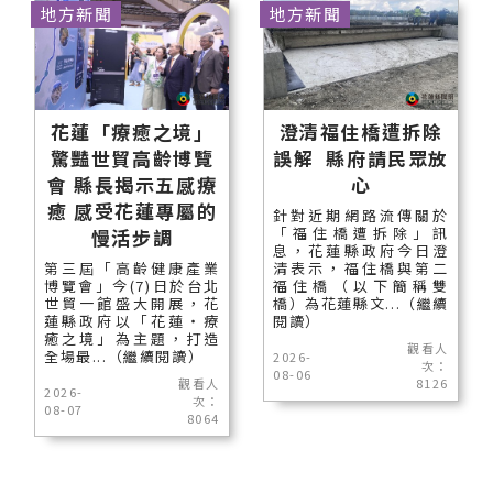
地方新聞
地方新聞
花蓮「療癒之境」
澄清福住橋遭拆除
驚豔世貿高齡博覽
誤解 縣府請民眾放
會 縣長揭示五感療
心
癒 感受花蓮專屬的
針對近期網路流傳關於
「福住橋遭拆除」訊
慢活步調
息，花蓮縣政府今日澄
第三屆「高齡健康產業
清表示，福住橋與第二
博覽會」今(7)日於台北
福住橋（以下簡稱雙
世貿一館盛大開展，花
橋）為花蓮縣文...（繼續
蓮縣政府以「花蓮‧療
閱讀）
癒之境」為主題，打造
觀看人
全場最...（繼續閱讀）
2026-
次：
08-06
觀看人
8126
2026-
次：
08-07
8064