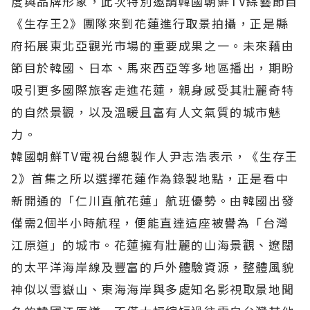
度與品牌形象，此次特別邀請韓國朝鮮TV綜藝節目
《生存王2》團隊來到花蓮進行取景拍攝，正是縣
府拓展東北亞觀光市場的重要成果之一。未來藉由
節目於韓國、日本、馬來西亞等多地區播出，期盼
吸引更多國際旅客走進花蓮，親身感受其壯麗奇特
的自然景觀，以及溫暖且富有人文氣質的城市魅
力。
韓國朝鮮TV電視台總製作人尹志浩表示，《生存王
2》首集之所以選擇花蓮作為錄製地點，正是看中
新開通的「仁川直航花蓮」航班優勢。由韓國出發
僅需2個半小時航程，便能直達這座被譽為「台灣
江原道」的城市。花蓮擁有壯麗的山海景觀、遼闊
的太平洋海岸線及豐富的戶外體驗資源，整體風貌
神似以雪嶽山、東海海岸與多處知名影視取景地聞