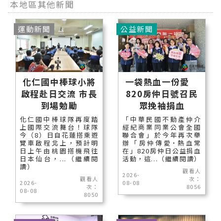
本地區其他新聞
運動新聞
公益新聞
化仁國中棒球小將
一袋熱血一份愛
啟程赴日交流 市長
820房仲日號召民
到場勉勵
眾挽袖捐血
化仁國中棒球隊再度踏
「中華民國不動產仲介
上國際交流舞台！球隊
經紀商業同業公會全國
今（8）日自花蓮搭乘遊
聯合會」於今年再次舉
覽車啟程北上，預計明
辦「房仲傳愛˙熱血常
日上午由桃園搭機飛往
在」820房仲日公益捐血
日本仙台，...（繼續閱
活動，這...（繼續閱讀）
讀）
觀看人
2026-
觀看人
次：
2026-
08-08
次：
8056
08-08
8050