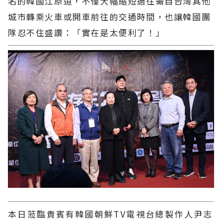
名的韓國江原道，不僅大幅縮短過往需自台灣其他
城市轉乘火車或開車前往的交通時間，也讓韓國團
隊忍不住盛讚：「實在是太便利了！」
本日蒞臨貴賓有韓國朝鮮TV電視台總製作人尹志