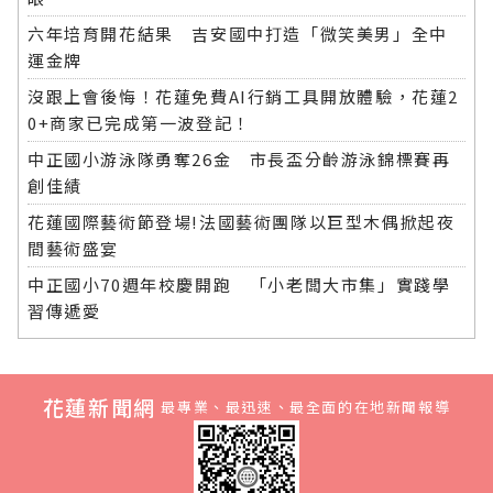
六年培育開花結果 吉安國中打造「微笑美男」全中
運金牌
沒跟上會後悔！花蓮免費AI行銷工具開放體驗，花蓮2
0+商家已完成第一波登記！
中正國小游泳隊勇奪26金 市長盃分齡游泳錦標賽再
創佳績
花蓮國際藝術節登場!法國藝術團隊以巨型木偶掀起夜
間藝術盛宴
中正國小70週年校慶開跑 「小老闆大市集」實踐學
習傳遞愛
花蓮新聞網
最專業、最迅速、最全面的在地新聞報導