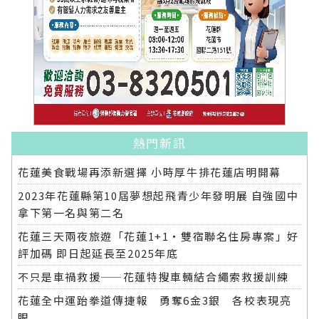
熱門新訊
花蓮美食戰場再添新選擇 小時厚牛排花蓮店明開幕
2023年花蓮縣第10屆夢想起飛青少年發明展 自強國中
拿下第一名與第二名
花蓮三天兩夜旅遊「花蓮1+1‧雙宿聯名住房專案」好
評加碼 即日起延長至2025年底
不只是車禍救援——花蓮特搜車輛結合繩索救援訓練
花蓮全中運跆拳道傳捷報 勇奪6金3銀 各校表現亮
眼