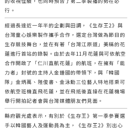
的收視佳績，也同時預告了第二季製播的勢在必
行。
經過長達近一年半的企劃與田調，《生存王2》與
台灣童心娛樂製作攜手合作，選定台灣做為節目的
生存競技舞台，並在有著「台灣江原道」美稱的花
蓮進行首站的錄製。由於去年11月花蓮與可依航空
合作開啟了「仁川直航花蓮」的航班，在擁有「能
力者」封號的主持人金鍾國的帶領下，與「韓國
隊」金炳萬、陸俊書、金泳勳三位藝人特地搭乘可
依航空班機直飛花蓮，並在飛抵後直接在花蓮機場
舉行開拍記者會與台灣媒體朋友們見面。
縣府觀光處表示，有別於《生存王》第一季參賽選
手以韓國藝人及運動員為主，《生存王2》別出心