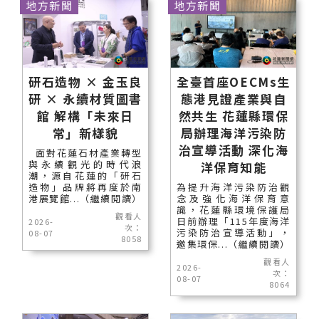
地方新聞
地方新聞
研石造物 × 金玉良
全臺首座OECMs生
研 × 永續材質圖書
態港見證產業與自
館 解構「未來日
然共生 花蓮縣環保
常」新樣貌
局辦理海洋污染防
治宣導活動 深化海
面對花蓮石材產業轉型
與永續觀光的時代浪
洋保育知能
潮，源自花蓮的「研石
造物」品牌將再度於南
為提升海洋污染防治觀
港展覽館...（繼續閱讀）
念及強化海洋保育意
識，花蓮縣環境保護局
觀看人
日前辦理「115年度海洋
2026-
次：
污染防治宣導活動」，
08-07
8058
邀集環保...（繼續閱讀）
觀看人
2026-
次：
08-07
8064