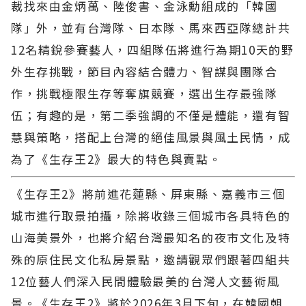
裁找來由金炳萬、陸俊書、金泳勳組成的「韓國
隊」外，並有台灣隊、日本隊、馬來西亞隊總計共
12名精銳參賽藝人，四組隊伍將進行為期10天的野
外生存挑戰，節目內容結合體力、智謀與團隊合
作，挑戰極限生存等奪旗競賽，選出生存最強隊
伍；有趣的是，第二季強調的不僅是體能，還有智
慧與策略，搭配上台灣的絕佳風景與風土民情，成
為了《生存王2》最大的特色與賣點。
《生存王2》將前進花蓮縣、屏東縣、嘉義市三個
城市進行取景拍攝，除將收錄三個城市各具特色的
山海美景外，也將介紹台灣最知名的夜市文化及特
殊的原住民文化私房景點，邀請觀眾們跟著四組共
12位藝人們深入民間體驗最美的台灣人文藝術風
景。《生存王2》將於2026年3月下旬，在韓國朝