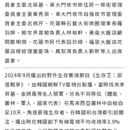
員會主委沈英基、東大門夜市原住民一條街管理
委員會主委黃秀英、東大門夜市自強夜市管理委
員會主委呂佩芹、花蓮縣石藝大街商圈理事長羅
羽婷、鯨世界賞鯨負責人林裕軒、美侖大飯店顧
問鄭明岡、花蓮市民代表田珍綺、福容大飯店花
蓮店總經理董愛珠、鳳梨灣負責人劉昕等人出席
盛會。
2024年9月播出的野外生存實境節目《生存王：部
落戰爭》，由韓國朝鮮TV電視台製播，當時找來李
昇基、金炳萬等名人領軍，分為不同隊伍（體能、
叢林、軍人、國家代表）在馬來西亞叢林中自給自
足10天，角逐最強生存者，在韓國和台灣都引起關
注，播出時在韓國創下有線電視平均收視率3.9%