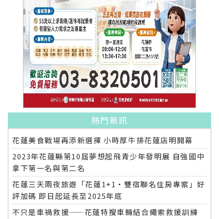
熱門新訊
花蓮美食戰場再添新選擇 小時厚牛排花蓮店明開幕
2023年花蓮縣第10屆夢想起飛青少年發明展 自強國中
拿下第一名與第二名
花蓮三天兩夜旅遊「花蓮1+1‧雙宿聯名住房專案」好
評加碼 即日起延長至2025年底
不只是車禍救援——花蓮特搜車輛結合繩索救援訓練