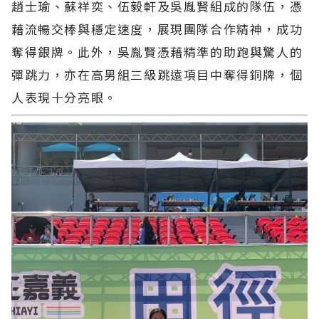
趙士瑜、蘇祥奕、伍毅軒及吳胤賢組成的隊伍，憑
藉流暢交棒與穩定速度，展現團隊合作精神，成功
奪得銀牌。此外，吳胤賢憑藉精準的助跑與驚人的
彈跳力，亦在高男組三級跳遠項目中奪得銅牌，個
人表現十分亮眼。