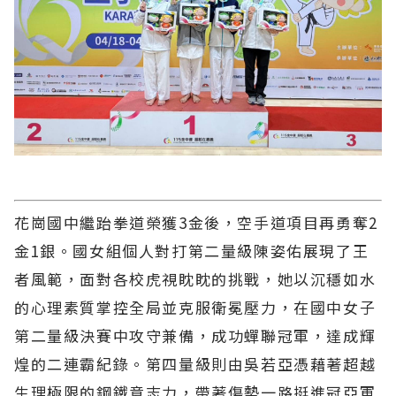
花崗國中繼跆拳道榮獲3金後，空手道項目再勇奪2
金1銀。國女組個人對打第二量級陳姿佑展現了王
者風範，面對各校虎視眈眈的挑戰，她以沉穩如水
的心理素質掌控全局並克服衛冕壓力，在國中女子
第二量級決賽中攻守兼備，成功蟬聯冠軍，達成輝
煌的二連霸紀錄。第四量級則由吳若亞憑藉著超越
生理極限的鋼鐵意志力，帶著傷勢一路挺進冠亞軍