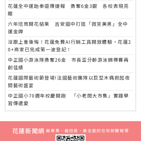
花蓮全中運跆拳道傳捷報 勇奪6金3銀 各校表現亮
眼
六年培育開花結果 吉安國中打造「微笑美男」全中
運金牌
沒跟上會後悔！花蓮免費AI行銷工具開放體驗，花蓮2
0+商家已完成第一波登記！
中正國小游泳隊勇奪26金 市長盃分齡游泳錦標賽再
創佳績
花蓮國際藝術節登場!法國藝術團隊以巨型木偶掀起夜
間藝術盛宴
中正國小70週年校慶開跑 「小老闆大市集」實踐學
習傳遞愛
花蓮新聞網
最專業、最迅速、最全面的在地新聞報導