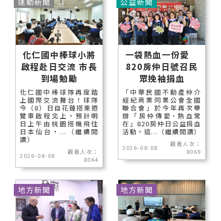
運動新聞
公益新聞
化仁國中棒球小將
一袋熱血一份愛
啟程赴日交流 市長
820房仲日號召民
到場勉勵
眾挽袖捐血
化仁國中棒球隊再度踏
「中華民國不動產仲介
上國際交流舞台！球隊
經紀商業同業公會全國
今（8）日自花蓮搭乘遊
聯合會」於今年再次舉
覽車啟程北上，預計明
辦「房仲傳愛˙熱血常
日上午由桃園搭機飛往
在」820房仲日公益捐血
日本仙台，...（繼續閱
活動，這...（繼續閱讀）
讀）
觀看人次：
2026-08-08
觀看人次：
8069
2026-08-08
8064
地方新聞
地方新聞