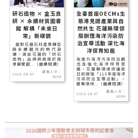
研石造物 × 金玉良
全臺首座OECMs生
研 × 永續材質圖書
態港見證產業與自
館 解構「未來日
然共生 花蓮縣環保
常」新樣貌
局辦理海洋污染防
治宣導活動 深化海
面對花蓮石材產業轉型
與永續觀光的時代浪
洋保育知能
潮，源自花蓮的「研石
造物」品牌將再度於南
為提升海洋污染防治觀
港展覽館...（繼續閱讀）
念及強化海洋保育意
識，花蓮縣環境保護局
觀看人次：
日前辦理「115年度海洋
2026-08-07
8068
污染防治宣導活動」，
邀集環保...（繼續閱讀）
觀看人次：
2026-08-07
8066