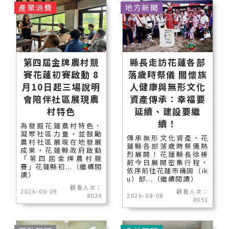
產業消費
地方新聞
第四屆金牌農村競
縣長走訪花蓮各部
賽花蓮初賽啟動 8
落歲時祭儀 關懷族
月10日起三場說明
人健康與無形文化
會陪伴社區展現農
資產傳承：幸福要
村特色
延續、建設要繼
續！
為發掘花蓮農村特色、
凝聚社區力量，並鼓勵
傳承無形文化資產，花
農村社區展現在地發展
蓮縣各部落歲時祭儀熱
成果，花蓮縣政府啟動
烈展開！花蓮縣長徐榛
「第四屆金牌農村競
蔚今日展開密集行程，
賽」花蓮縣初...（繼續閱
依序前往花蓮市磯固（ik
讀）
u）部...（繼續閱讀）
觀看人次：
2026-08-09
觀看人次：
8024
2026-08-08
8051