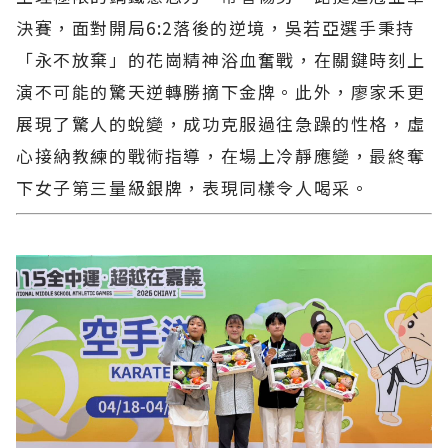
決賽，面對開局6:2落後的逆境，吳若亞選手秉持
「永不放棄」的花崗精神浴血奮戰，在關鍵時刻上
演不可能的驚天逆轉勝摘下金牌。此外，廖家禾更
展現了驚人的蛻變，成功克服過往急躁的性格，虛
心接納教練的戰術指導，在場上冷靜應變，最終奪
下女子第三量級銀牌，表現同樣令人喝采。