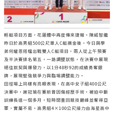
輕艇項目方面，花蓮體中再度傳來捷報。陳威智繼
昨日於高男組500公尺單人C艇摘金後，今日與學
弟何耀恩搭檔出戰雙人C艇項目，兩人從上午預賽
及半決賽排名第五，一路調整狀態，在決賽中展現
絕佳默契與爆發力，以1分48秒92的成績勇奪銀
牌，展現堅強競爭力與臨場調整能力。
田徑場上同樣有亮眼表現，在高中女子組400公尺
決賽中，謝冠瑜在賽前曾因傷經歷手術，被迫中斷
訓練長達一個多月，短時間重回競技巔峰並奪得亞
軍，實屬不易。高男組4×100公尺接力由海星高中