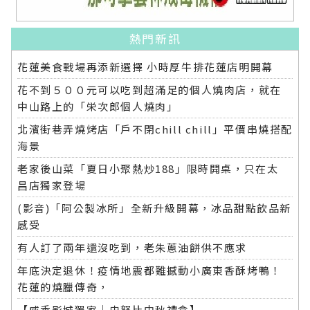
熱門新訊
花蓮美食戰場再添新選擇 小時厚牛排花蓮店明開幕
花不到５００元可以吃到超滿足的個人燒肉店，就在
中山路上的「栄次郎個人燒肉」
北濱街巷弄燒烤店「戶不閉chill chill」平價串燒搭配
海景
老家後山菜「夏日小聚熱炒188」限時開桌，只在太
昌店獨家登場
(影音)「阿公製冰所」全新升級開幕，冰品甜點飲品新
感受
有人訂了兩年還沒吃到，老朱蔥油餅供不應求
年底決定退休！疫情地震都難撼動小廣東香酥烤鴨！
花蓮的燒臘傳奇，
【威秀影城獨家｜史努比中秋禮盒】