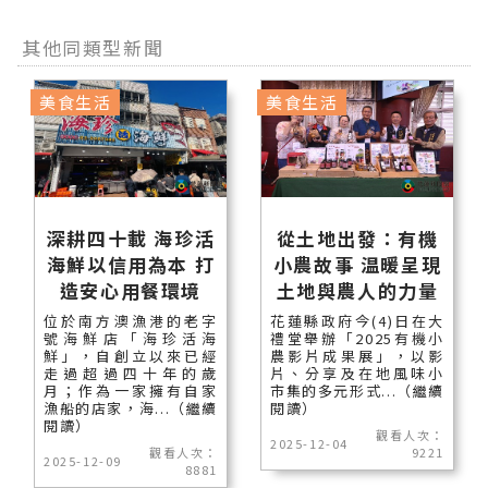
其他同類型新聞
美食生活
美食生活
深耕四十載 海珍活
從土地出發：有機
海鮮以信用為本 打
小農故事 温暖呈現
造安心用餐環境
土地與農人的力量
位於南方澳漁港的老字
花蓮縣政府今(4)日在大
號海鮮店「海珍活海
禮堂舉辦「2025有機小
鮮」，自創立以來已經
農影片成果展」，以影
走過超過四十年的歲
片、分享及在地風味小
月；作為一家擁有自家
市集的多元形式...（繼續
漁船的店家，海...（繼續
閱讀）
閱讀）
觀看人次：
2025-12-04
觀看人次：
9221
2025-12-09
8881