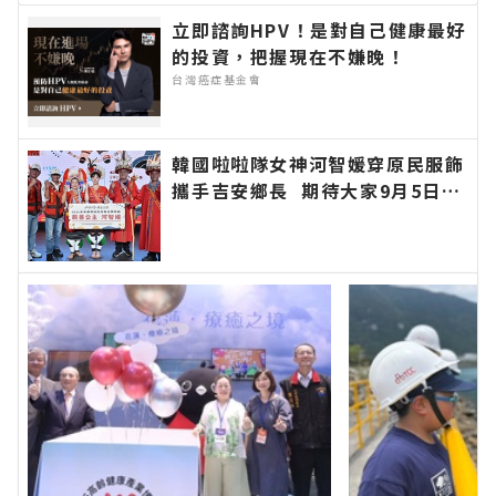
聞報導 最新的在地資訊！
立即諮詢HPV！是對自己健康最好
的投資，把握現在不嫌晚！
台灣癌症基金會
韓國啦啦隊女神河智媛穿原民服飾
攜手吉安鄉長 期待大家9月5日參
加「山海共鳴•族音流轉」原住民
族聯合豐年節∣花蓮新聞網官方網
站各類新聞－最快速的今日新聞報
導 最新的在地資訊！