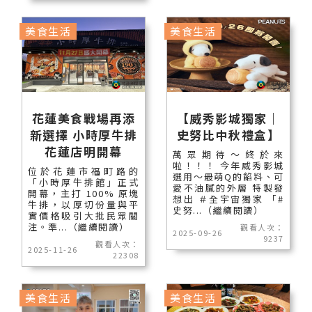
美食生活
美食生活
花蓮美食戰場再添
【威秀影城獨家｜
新選擇 小時厚牛排
史努比中秋禮盒】
花蓮店明開幕
萬眾期待～終於來
啦！！！ 今年威秀影城
位於花蓮市福町路的
選用～最萌Q的餡料、可
「小時厚牛排館」正式
愛不油膩的外層 特製發
開幕，主打 100% 原塊
想出 ＃全宇宙獨家 「#
牛排，以厚切份量與平
史努...（繼續閱讀）
實價格吸引大批民眾關
注。準...（繼續閱讀）
觀看人次：
2025-09-26
9237
觀看人次：
2025-11-26
22308
美食生活
美食生活