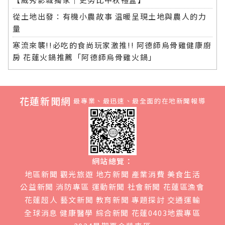
從土地出發：有機小農故事 温暖呈現土地與農人的力
量
寒流來襲!!必吃的食尚玩家激推!! 阿德師烏骨雞健康廚
房 花蓮火鍋推薦「阿德師烏骨雞火鍋」
花蓮新聞網
最專業、最迅速、最全面的在地新聞報導
網站總覽：
地區新聞
觀光旅遊
地方新聞
產業消費
美食生活
公益新聞
消防專區
運動新聞
社會新聞
花蓮區漁會
花蓮超人
藝文新聞
教育新聞
專題探討
交通運輸
全球消息
健康醫學
綜合新聞
花蓮0403地震專區