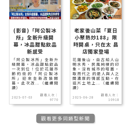
(影音)「阿公製冰
老家後山菜「夏日
所」全新升級開
小聚熱炒188」限
幕，冰品甜點飲品
時開桌，只在太 昌
新感受
店獨家登場
「阿公製冰所」全新升
花蓮後山，自古給人山
級開幕，冰品甜點飲品
明水秀、民風純樸的印
一次到位！位於花蓮市
象。沒有城市的喧囂，
節約街的「阿公製冰
取而代之 的是人與人之
所」迎來全新改裝開
間濃厚的情感互動。在
幕。此次改...（繼續閱
這片土地上...（繼續閱
讀）
讀）
觀看人次：
觀看人次：
2025-07-03
2025-06-28
9770
10918
觀看更多同類型新聞