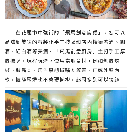
在花蓮市中強街的「飛馬創意廚房」，您可以
品嚐到美味的客製化手工披薩和店內精釀啤酒、調
酒、紅白酒等美酒。「飛馬創意廚房」主打手工厚
皮披薩，現桿現烤，使用當地食材，例如剝皮辣
椒、鹹豬肉、馬告黑胡椒豬肉等等，口感外酥內
軟，披薩尾端也不會硬梆梆，起司多到可以拉絲。