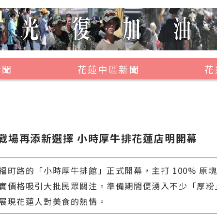
新聞
花蓮中區新聞
花
壽豐鄉
鳳林鎮
萬榮鄉
戰場再添新選擇 小時厚牛排花蓮店明開幕
光復鄉
豐濱鄉
福町路的「小時厚牛排館」正式開幕，主打 100% 原
實價格吸引大批民眾關注。準備期間便湧入不少「厚粉
展現花蓮人對美食的熱情。