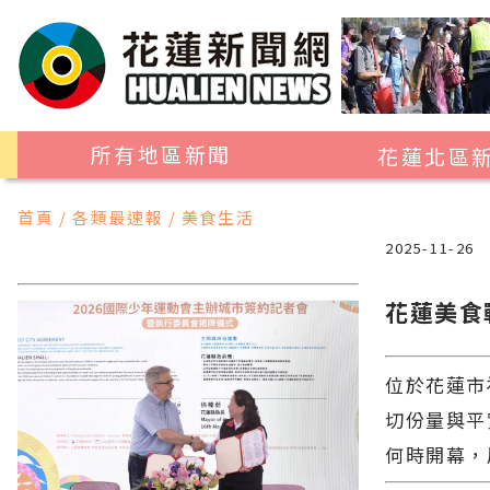
所有地區新聞
花蓮北區
花蓮市
首頁 / 各類最速報 / 美食生活
吉安鄉
2025-11-26
新城鄉
花蓮美食
秀林鄉
位於花蓮市
切份量與平
何時開幕，