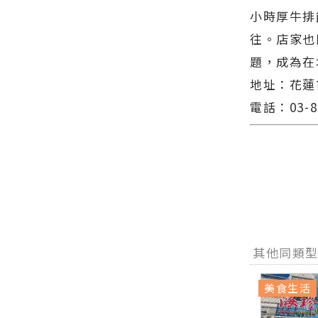
邱澈宣與台
方網站各類
最新的在地
小時厚牛排館
北市選手洪
新聞－最快
資訊！
秉裕挺進男
速的今日新
往。店家也
子單打八強
聞報導 最新
題，成為在
∣花蓮新聞
的在地資
網官方網站
訊！
地址：花蓮市
各類新聞－
最快速的今
電話：03-8
日新聞報導
最新的在地
資訊！
其他同類
美食生活