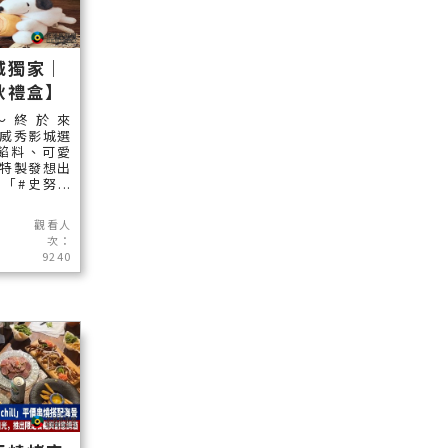
城獨家｜
秋禮盒】
～終於來
年威秀影城選
餡料、可愛
 特製發想出
「#史努...
觀看人
次：
9240