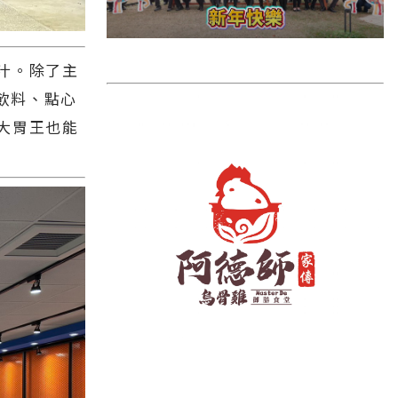
雲林縣
長濱鄉
汁。除了主
台東市
飲料、點心
池上鄉
大胃王也能
鹿野鄉
彰化縣