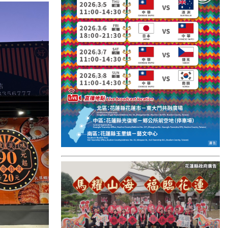
國外報導
台東縣
關山鎮
苗栗縣
其他地區
新竹市
和平鄉
台南市
澎湖縣
香港
台東市