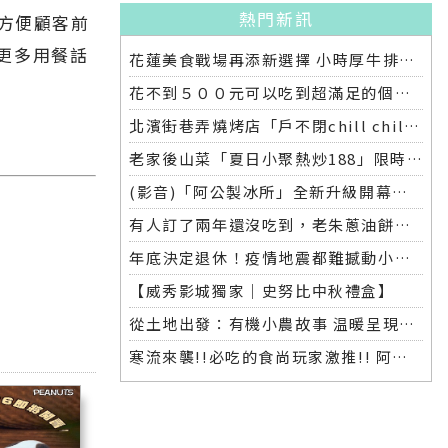
熱門新訊
，方便顧客前
更多用餐話
花蓮美食戰場再添新選擇 小時厚牛排花蓮店明開幕
花不到５００元可以吃到超滿足的個人燒肉店，就在中山路上的「栄次郎個人燒肉」
北濱街巷弄燒烤店「戶不閉chill chill」平價串燒搭配海景
老家後山菜「夏日小聚熱炒188」限時開桌，只在太 昌店獨家登場
(影音)「阿公製冰所」全新升級開幕，冰品甜點飲品新感受
有人訂了兩年還沒吃到，老朱蔥油餅供不應求
年底決定退休！疫情地震都難撼動小廣東香酥烤鴨！花蓮的燒臘傳奇，
【威秀影城獨家｜史努比中秋禮盒】
從土地出發：有機小農故事 温暖呈現土地與農人的力量
寒流來襲!!必吃的食尚玩家激推!! 阿德師烏骨雞健康廚房 花蓮火鍋推薦「阿德師烏骨雞火鍋」