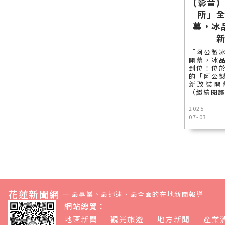
(影音
所」
幕，冰
「阿公製
開幕，冰
到位！位
的「阿公
新改裝開幕
（繼續閱
2025-
07-03
花蓮新聞網
—
最專業、最迅速、最全面的在地新聞報導
網站總覽：
地區新聞
觀光旅遊
地方新聞
產業