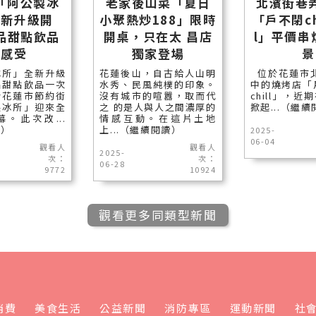
)「阿公製冰
老家後山菜「夏日
北濱街巷
全新升級開
小聚熱炒188」限時
「戶不閉chi
品甜點飲品
開桌，只在太 昌店
l」平價串
新感受
獨家登場
景
冰所」全新升級
花蓮後山，自古給人山明
位於花蓮市北
品甜點飲品一次
水秀、民風純樸的印象。
中的燒烤店「戶
於花蓮市節約街
沒有城市的喧囂，取而代
chill」，
製冰所」迎來全
之 的是人與人之間濃厚的
掀起...（繼
。此次改...
情感互動。在這片土地
讀）
上...（繼續閱讀）
2025-
06-04
觀看人
觀看人
2025-
次：
次：
06-28
9772
10924
觀看更多同類型新聞
消費
美食生活
公益新聞
消防專區
運動新聞
社