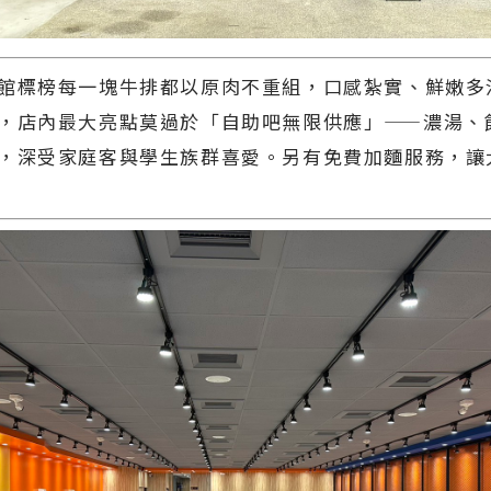
館標榜每一塊牛排都以原肉不重組，口感紮實、鮮嫩多
，店內最大亮點莫過於「自助吧無限供應」——濃湯、
，深受家庭客與學生族群喜愛。另有免費加麵服務，讓