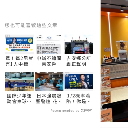
您也可能喜歡這些文章
PR
驚！每2男就
申辦不追問
吉安鄉公所
有1人中標？
－吉安戶政
嚴正聲明：
不可能吧？
試辦主動通
酒駕零容忍
知服務 運用
吳姓副主任
PR
111政府專
請辭獲准∣
屬短碼簡訊
花蓮新聞網
平臺 提升便
官方網站各
國際少年運
日本強震敲
1/2機率淪
民服務效率
類新聞－最
動會桌球預
響警鐘 花蓮
陷！你是好
∣花蓮新聞
快速的今日
賽戰火引
市兵棋推演
男人還是渣
網官方網站
新聞報導 最
Recommended by
爆：中華台
強化城市防
男？關鍵在
各類新聞－
新的在地資
北花蓮縣選
災韌性∣花
這
最快速的今
訊！
手余昕曄、
蓮新聞網官
日新聞報導