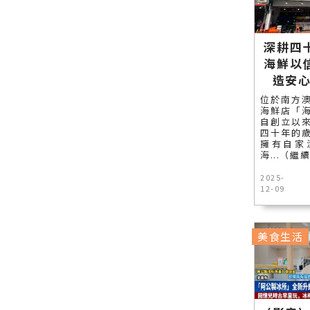
深耕四
海鮮以
造安
位於南方
海鮮店「
自創立以
四十年的
擁有自家
海...（繼
2025-
12-09
美食生活