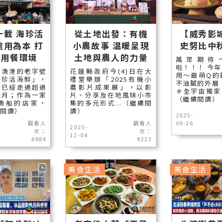
十載 海珍活
從土地出發：有機
【威秀影
信用為本 打
小農故事 温暖呈現
史努比中
心用餐環境
土地與農人的力量
萬眾期待
啦！！！ 今
澳漁港的老字號
花蓮縣政府今(4)日在大
用～最萌Q的
海珍活海鮮」，
禮堂舉辦「2025有機小
不油膩的外層
來已經走過超過
農影片成果展」，以影
＃全宇宙獨家 
歲月；作為一家
片、分享及在地風味小市
（繼續閱讀）
漁船的店家，
集的多元形式...（繼續閱
續閱讀）
讀）
2025-
觀看人
觀看人
09-26
2025-
次：
次：
12-04
8884
9223
美食生活
美食生活