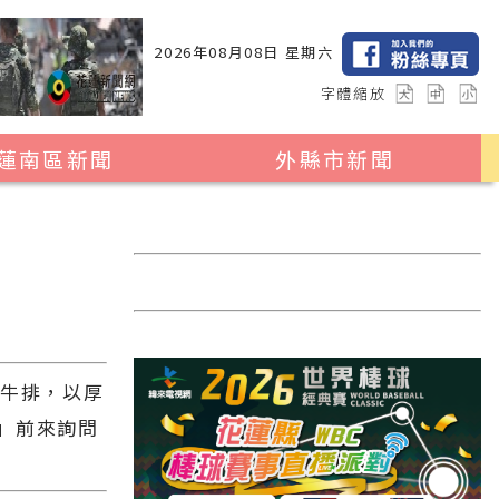
2026年08月08日 星期六
字體縮放
蓮南區新聞
外縣市新聞
瑞穗鄉
花蓮縣全區
玉里鎮
2024暑期夏令營專區
卓溪鄉
台北市
富里鄉
新北市
台中市
塊牛排，以厚
彰化縣
」前來詢問
高雄市