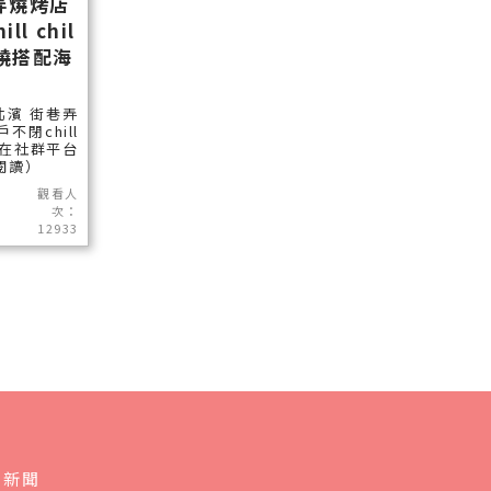
弄燒烤店
ll chil
燒搭配海
濱 街巷弄
不閉chill
近期在社群平台
續閱讀）
觀看人
次：
12933
會新聞