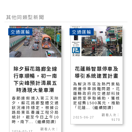
其他同類型新聞
交通運輸
交通運輸
除夕蘇花路廊全線
花蓮縣智慧停車及
行車順暢，初一南
導引系統建置計畫
下尖峰預計清晨五
為解決市區及熱門景點
周邊停車困難問題，花
時湧現大量車潮
蓮縣政府向交通部科技
春節連假進入第三天除
顧問室爭取補助，獲核
夕，蘇花路廊整體交通
定經費1500萬元，推動
狀況維持穩定。根據公
「花蓮...（繼續閱讀）
路局東區養護工程分局
觀看人次：
統計，截至今日上午10
2025-06-27
9170
時，南下...（繼續閱讀）
觀看人次：
2026-02-17