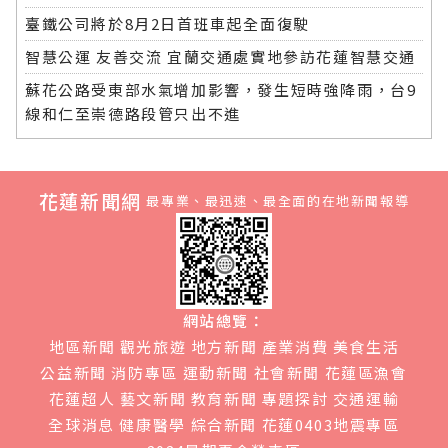
臺鐵公司將於8月2日首班車起全面復駛
智慧公運 友善交流 宜蘭交通處實地參訪花蓮智慧交通
蘇花公路受東部水氣增加影響，發生短時強降雨，台9
線和仁至崇德路段管只出不進
花蓮新聞網
最專業、最迅速、最全面的在地新聞報導
網站總覽：
地區新聞
觀光旅遊
地方新聞
產業消費
美食生活
公益新聞
消防專區
運動新聞
社會新聞
花蓮區漁會
花蓮超人
藝文新聞
教育新聞
專題探討
交通運輸
全球消息
健康醫學
綜合新聞
花蓮0403地震專區