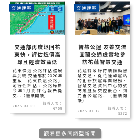
交通運輸
交通運輸
交通部再度退回花
智慧公運 友善交流
東快，評估造價高
宜蘭交通處實地參
昂且經濟效益低
訪花蓮智慧交通
花東快速公路評估進展
花蓮縣政府持續推動智
與挑戰 交通部於2020年
慧交通，從花蓮轉運站
重啟「花東快速公路」
的創新旅運專業服務、
可行性評估，公路局於
智慧交通資訊中心的號
今年1月將評估報告提
誌履歷及交控後台、到
交...（繼續閱讀）
完善公運路...（繼續閱
讀）
觀看人次：
2025-03-09
6758
觀看人次：
2025-01-12
5372
觀看更多同類型新聞