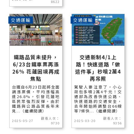
8622
交通運輸
交通運輸
鐵路品質未提升，
交通新制4/1上
6/23台鐵車票再漲
路！快速道路「做
26% 花蓮困境再成
這件事」秒噴2萬4
焦點
再吊照
台鐵自6月23日起將全面
駕駛人要注意了，小心
調漲票價，平均漲幅高
荷包多噴2萬4千元！交
達26.8%，引發花蓮地
通部為改善快速公路、
區民眾強烈反彈。由於
快速道路的交通安全，
鐵路與公路品質長年未
去年開始將調整台66線
見...（繼續閱讀）
等7條快...（繼續閱讀）
觀看人次：
觀看人次：
2025-05-27
2025-03-20
9730
9356