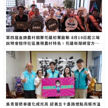
第四屆金牌農村競賽花蓮初賽啟動 8月10日起三場
說明會陪伴社區展現農村特色∣花蓮新聞網官方網
站各類新聞－最快速的今日新聞報導 最新的在地資
訊！
吳青蓉把幸運化成光亮 認養五十盞路燈點亮城市溫