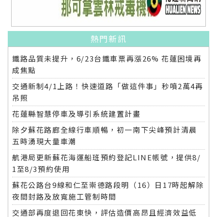
熱門新訊
鐵路品質未提升，6/23台鐵車票再漲26% 花蓮困境再
成焦點
交通新制4/1上路！快速道路「做這件事」秒噴2萬4再
吊照
花蓮縣智慧停車及導引系統建置計畫
除夕蘇花路廊全線行車順暢，初一南下尖峰預計清晨
五時湧現大量車潮
航港局更新蘇花海運船班預約登記LINE帳號，提供8/
1至8/3預約使用
蘇花公路台9線和仁至崇德路段明（16）日17時起解除
夜間封路及放寬施工管制時間
交通部再度退回花東快，評估造價高昂且經濟效益低