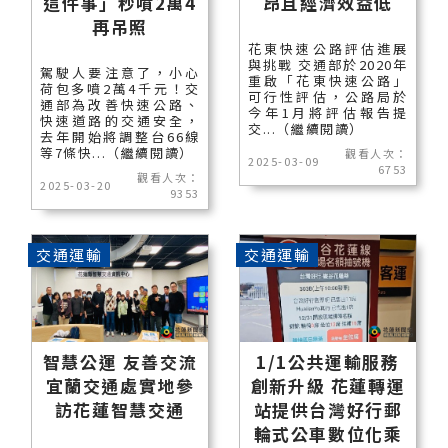
這件事」秒噴2萬4
昂且經濟效益低
再吊照
花東快速公路評估進展
與挑戰 交通部於2020年
駕駛人要注意了，小心
重啟「花東快速公路」
荷包多噴2萬4千元！交
可行性評估，公路局於
通部為改善快速公路、
今年1月將評估報告提
快速道路的交通安全，
交...（繼續閱讀）
去年開始將調整台66線
等7條快...（繼續閱讀）
觀看人次：
2025-03-09
6753
觀看人次：
2025-03-20
9353
交通運輸
交通運輸
智慧公運 友善交流
1/1公共運輸服務
宜蘭交通處實地參
創新升級 花蓮轉運
訪花蓮智慧交通
站提供台灣好行郵
輪式公車數位化乘