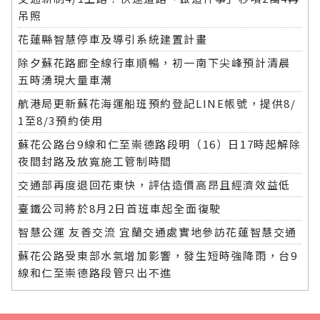
吊照
花蓮縣智慧停車及導引系統建置計畫
除夕蘇花路廊全線行車順暢，初一南下尖峰預計清晨
五時湧現大量車潮
航港局更新蘇花海運船班預約登記LINE帳號，提供8/
1至8/3預約使用
蘇花公路台9線和仁至崇德路段明（16）日17時起解除
夜間封路及放寬施工管制時間
交通部再度退回花東快，評估造價高昂且經濟效益低
臺鐵公司將於8月2日首班車起全面復駛
智慧公運 友善交流 宜蘭交通處實地參訪花蓮智慧交通
蘇花公路受東部水氣增加影響，發生短時強降雨，台9
線和仁至崇德路段管只出不進