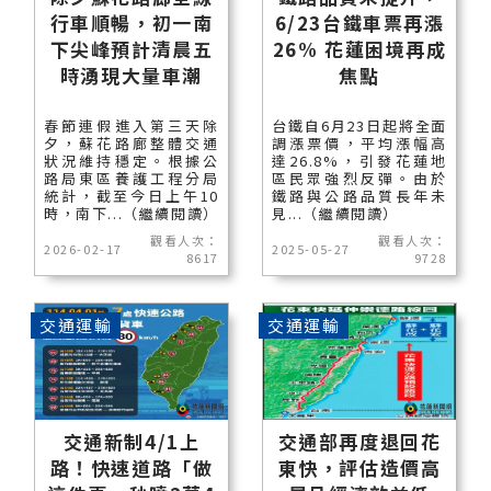
行車順暢，初一南
6/23台鐵車票再漲
下尖峰預計清晨五
26% 花蓮困境再成
時湧現大量車潮
焦點
春節連假進入第三天除
台鐵自6月23日起將全面
夕，蘇花路廊整體交通
調漲票價，平均漲幅高
狀況維持穩定。根據公
達26.8%，引發花蓮地
路局東區養護工程分局
區民眾強烈反彈。由於
統計，截至今日上午10
鐵路與公路品質長年未
時，南下...（繼續閱讀）
見...（繼續閱讀）
觀看人次：
觀看人次：
2026-02-17
2025-05-27
8617
9728
交通運輸
交通運輸
交通新制4/1上
交通部再度退回花
路！快速道路「做
東快，評估造價高