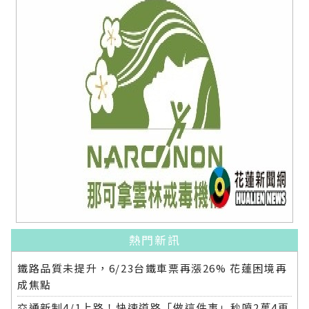
熱門新訊
鐵路品質未提升，6/23台鐵車票再漲26% 花蓮困境再
成焦點
交通新制4/1上路！快速道路「做這件事」秒噴2萬4再