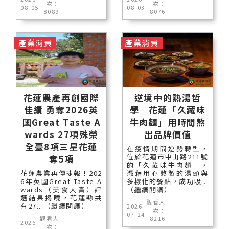
次：
次：
08-05
08-03
8089
8076
產業消費
產業消費
花蓮農產再創國際
逆境中的熱湯哲
佳績 勇奪2026英
學 花蓮「久藏味
國Great Taste A
牛肉麵」用時間熬
wards 27項殊榮
出品牌價值
全臺8項三星花蓮
在疫情期間逆勢轉型，
位於花蓮市中山路211號
奪5項
的「久藏味牛肉麵」，
花蓮農業再傳捷報！202
憑藉用心熬製的湯頭與
6年英國Great Taste A
多樣化的餐點，成功吸...
wards（美食大賞）評
（繼續閱讀）
選結果揭曉，花蓮縣共
觀看人
有27...（繼續閱讀）
2026-
次：
07-24
觀看人
8216
2026-
次：