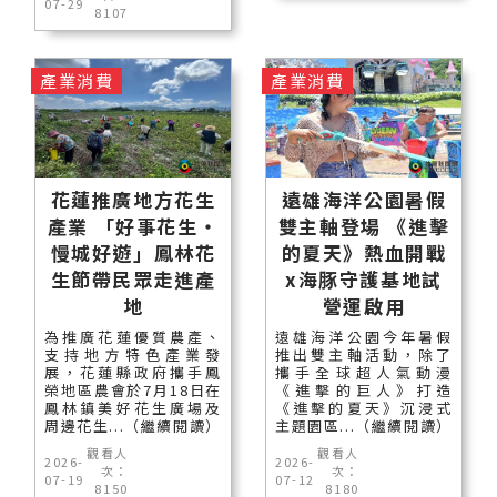
07-29
8107
產業消費
產業消費
花蓮推廣地方花生
遠雄海洋公園暑假
產業 「好事花生・
雙主軸登場 《進擊
慢城好遊」鳳林花
的夏天》熱血開戰
生節帶民眾走進產
x海豚守護基地試
地
營運啟用
為推廣花蓮優質農產、
遠雄海洋公園今年暑假
支持地方特色產業發
推出雙主軸活動，除了
展，花蓮縣政府攜手鳳
攜手全球超人氣動漫
榮地區農會於7月18日在
《進擊的巨人》打造
鳳林鎮美好花生廣場及
《進擊的夏天》沉浸式
周邊花生...（繼續閱讀）
主題園區...（繼續閱讀）
觀看人
觀看人
2026-
2026-
次：
次：
07-19
07-12
8150
8180