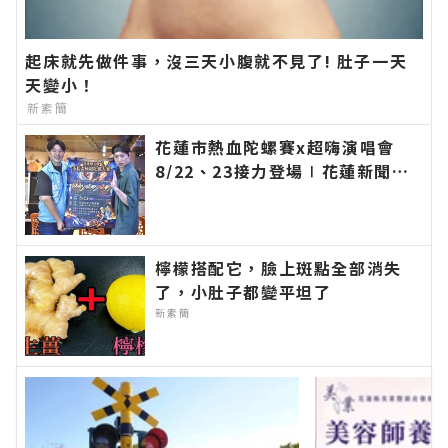
起床就先做件事，沒三天小腹就不見了! 肚子一天
天變小！
新素簡
花蓮市熱血陀螺賽x超嗨演唱會
8/22、23接力登場∣花蓮新聞網
官方網站各類新聞－最快速的今日
新聞報導 最新的在地資訊！
檸檬搭配它，臉上斑點全部消失
了，小肚子都變平坦了
新素簡