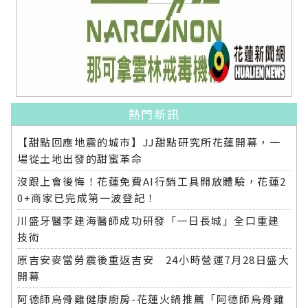
熱門新訊
【甜點回應地震的城市】JJ甜點研究所花蓮開幕，一
場從土地出發的甜蜜革命
沒跟上會後悔！花蓮免費AI行銷工具開放體驗，花蓮2
0+商家已完成第一波登記！
川盛牙醫李建海醫師成功研發「一日長城」全口重建
技術
原吉安麥當勞震後重返吉安 24小時營運7月28日盛大
開幕
阿德師烏骨雞健康廚房-花蓮火鍋推薦「阿德師烏骨雞