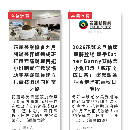
產業消費
產業消費
花蓮美業協會九月
2026花蓮文旦柚節
開辦美容師養成班
即將登場 攜手Est
打造無痛轉職首選
her Bunny艾絲樂
小班制實作教學協
小兔打造「城市收
助零基礎學員建立
成日常」 邀您跟著
扎實技術邁向創業
柚香走進花蓮秋日
之路
豐收
花蓮縣美業暨頭皮發展
每年中秋前夕最受期待
協會宣佈將於九月份首
的花蓮文旦柚即將進入
次推出「美容師養成班A
盛產季。花蓮縣政府將
班－基本功」兩日課
於8月下旬正式啟動「20
程，旨在協助對美容產
26花蓮文旦柚節」，今
業有...（繼續閱讀）
年以...（繼續閱讀）
觀看人
觀看人
2026-
2026-