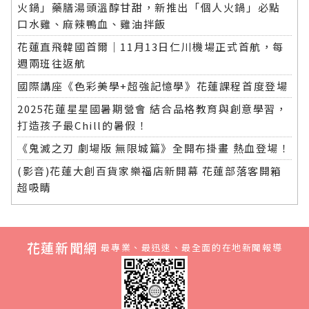
火鍋」藥膳湯頭溫醇甘甜，新推出「個人火鍋」必點
口水雞、麻辣鴨血、雞油拌飯
花蓮直飛韓國首爾｜11月13日仁川機場正式首航，每
週兩班往返航
國際講座《色彩美學+超強記憶學》花蓮課程首度登場
2025花蓮星星國暑期營會 結合品格教育與創意學習，
打造孩子最Chill的暑假！
《鬼滅之刃 劇場版 無限城篇》全開布掛畫 熱血登場！
(影音)花蓮大創百貨家樂福店新開幕 花蓮部落客開箱
超吸睛
花蓮新聞網
最專業、最迅速、最全面的在地新聞報導