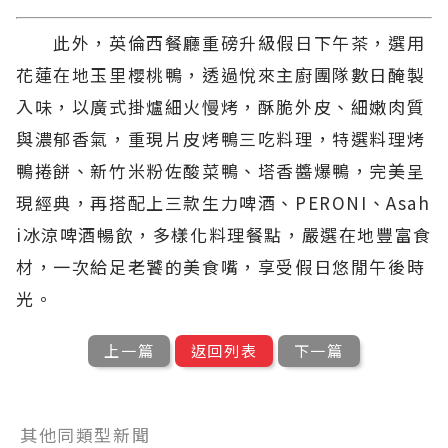
此外，英倫西餐廳重磅升級假日下午茶，選用
花蓮在地玉里櫻桃鴨，透過悅來主廚團隊數日醃製
入味，以廣式掛爐細火慢烤，酥脆外皮、細嫩肉質
與濃郁香氣，重現片皮烤鴨三吃料理，特選料理烤
鴨捲餅、新竹米粉佐酸菜鴨、塔香醬爆鴨，完美呈
現經典，再搭配上三款生力啤酒、PERONI、Asah
i冰涼啤酒暢飲，多樣化料理餐點，嚴選在地豐富食
材，一次給足老饕的美食嘴，享受假日悠閒午後時
光。
上一篇
返回列表
下一篇
其他同類型新聞