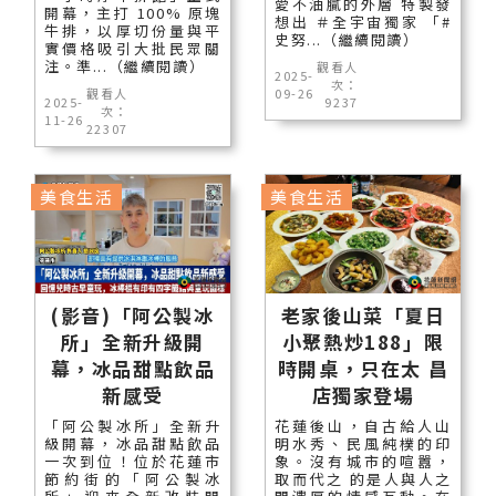
愛不油膩的外層 特製發
開幕，主打 100% 原塊
想出 ＃全宇宙獨家 「#
牛排，以厚切份量與平
史努...（繼續閱讀）
實價格吸引大批民眾關
注。準...（繼續閱讀）
觀看人
2025-
次：
觀看人
09-26
2025-
9237
次：
11-26
22307
美食生活
美食生活
(影音)「阿公製冰
老家後山菜「夏日
所」全新升級開
小聚熱炒188」限
幕，冰品甜點飲品
時開桌，只在太 昌
新感受
店獨家登場
「阿公製冰所」全新升
花蓮後山，自古給人山
級開幕，冰品甜點飲品
明水秀、民風純樸的印
一次到位！位於花蓮市
象。沒有城市的喧囂，
節約街的「阿公製冰
取而代之 的是人與人之