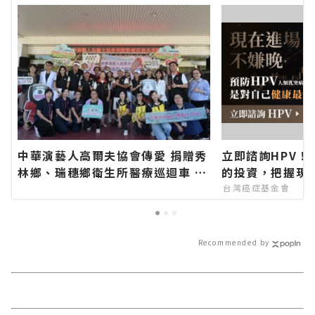
中華演藝人高爾夫協會傳愛 捐贈秀
立即諮詢HPV！
林鄉、瑞穗鄉衛生所醫療巡迴車 縣
的投資，把握現
長代表花蓮鄉親表達感謝∣花蓮新
台灣癌症基金會
聞網官方網站各類新聞－最快速的
今日新聞報導 最新的在地資訊！
Recommended by