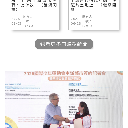
所」迎來全新改裝開
間濃厚的情感互動。在
幕。此次改...（繼續閱
這片土地上...（繼續閱
讀）
讀）
觀看人
觀看人
2025-
2025-
次：
次：
07-03
06-28
9770
10918
觀看更多同類型新聞