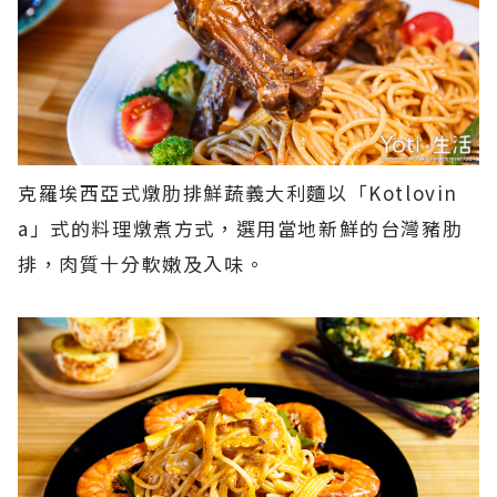
克羅埃西亞式燉肋排鮮蔬義大利麵以「Kotlovin
a」式的料理燉煮方式，選用當地新鮮的台灣豬肋
排，肉質十分軟嫩及入味。