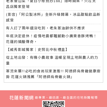
老家後山菜「夏日小聚熱炒188」限時開桌，只在太
昌店獨家登場
(影音)「阿公製冰所」全新升級開幕，冰品甜點飲品新
感受
有人訂了兩年還沒吃到，老朱蔥油餅供不應求
年底決定退休！疫情地震都難撼動小廣東香酥烤鴨！
花蓮的燒臘傳奇，
【威秀影城獨家｜史努比中秋禮盒】
從土地出發：有機小農故事 温暖呈現土地與農人的力
量
寒流來襲!!必吃的食尚玩家激推!! 阿德師烏骨雞健康廚
房 花蓮火鍋推薦「阿德師烏骨雞火鍋」
花蓮新聞網
最專業、最迅速、最全面的在地新聞報導