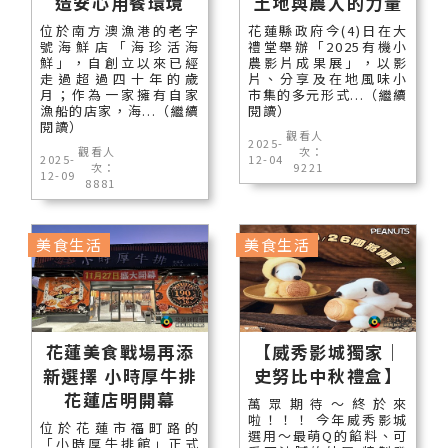
造安心用餐環境
土地與農人的力量
位於南方澳漁港的老字
花蓮縣政府今(4)日在大
號海鮮店「海珍活海
禮堂舉辦「2025有機小
鮮」，自創立以來已經
農影片成果展」，以影
走過超過四十年的歲
片、分享及在地風味小
月；作為一家擁有自家
市集的多元形式...（繼續
漁船的店家，海...（繼續
閱讀）
閱讀）
觀看人
2025-
觀看人
次：
2025-
12-04
次：
9221
12-09
8881
美食生活
美食生活
花蓮美食戰場再添
【威秀影城獨家｜
新選擇 小時厚牛排
史努比中秋禮盒】
花蓮店明開幕
萬眾期待～終於來
啦！！！ 今年威秀影城
位於花蓮市福町路的
選用～最萌Q的餡料、可
「小時厚牛排館」正式