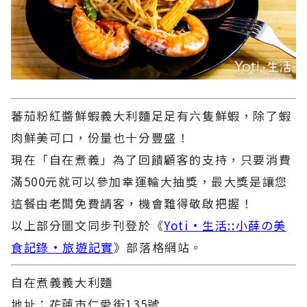
蕃茄粉紅醬鮮蝦義大利麵足足有六隻鮮蝦，除了蝦
肉鮮美可口，份量也十分豐盛！
現在「自在煮義」為了回饋顧客的支持，只要消費
滿500元就可以參加幸運輪大抽獎，最大獎是讓您
這餐由老闆免費請客，機會難得敬啟把握！
以上部分圖文同步刊登於《
Yoti·生活::小薛の美
食記錄·旅遊記實
》部落格網站。
自在煮義義大利麵
地址：花蓮市仁愛街135號