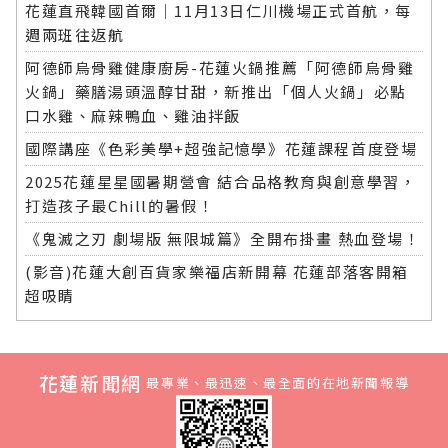
花蓮直飛韓國首爾｜11月13日仁川機場正式首航，每
週兩班往返航
阿德師烏骨雞健康廚房-花蓮火鍋推薦「阿德師烏骨雞
火鍋」藥膳湯頭溫醇甘甜，新推出「個人火鍋」必點
口水雞、麻辣鴨血、雞油拌飯
國際講座《色彩美學+超強記憶學》花蓮課程首度登場
2025花蓮星星國暑期營會 結合品格教育與創意學習，
打造孩子最Chill的暑假！
《鬼滅之刃 劇場版 無限城篇》全開布掛畫 熱血登場！
(影音)花蓮大創百貨家樂福店新開幕 花蓮部落客開箱
超吸睛
花蓮新聞網
最專業、最迅速、最全面的在地新聞報導