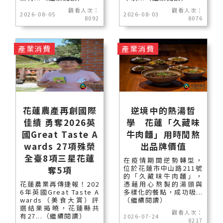
觀看人次：
觀看人次：
2026-08-05
2026-08-03
8092
8076
產業消費
產業消費
花蓮農產再創國際
逆境中的熱湯哲
佳績 勇奪2026英
學 花蓮「久藏味
國Great Taste A
牛肉麵」用時間熬
wards 27項殊榮
出品牌價值
全臺8項三星花蓮
在疫情期間逆勢轉型，
位於花蓮市中山路211號
奪5項
的「久藏味牛肉麵」，
花蓮農業再傳捷報！202
憑藉用心熬製的湯頭與
6年英國Great Taste A
多樣化的餐點，成功吸...
wards（美食大賞）評
（繼續閱讀）
選結果揭曉，花蓮縣共
觀看人次：
有27...（繼續閱讀）
2026-07-24
8217