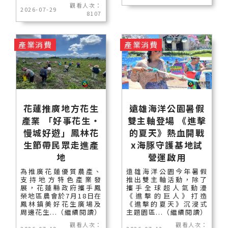
觀看人次：
2026-07-29
8107
產業消費
產業消費
花蓮推廣地方花生
遠雄海洋公園暑假
產業 「好事花生・
雙主軸登場 《進擊
慢城好遊」鳳林花
的夏天》熱血開戰
生節帶民眾走進產
x海豚守護基地試
地
營運啟用
為推廣花蓮優質農產、
遠雄海洋公園今年暑假
支持地方特色產業發
推出雙主軸活動，除了
展，花蓮縣政府攜手鳳
攜手全球超人氣動漫
榮地區農會於7月18日在
《進擊的巨人》打造
鳳林鎮美好花生廣場及
《進擊的夏天》沉浸式
周邊花生...（繼續閱讀）
主題園區...（繼續閱讀）
觀看人次：
觀看人次：