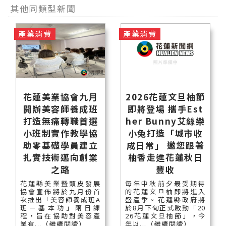
其他同類型新聞
產業消費
產業消費
花蓮美業協會九月
2026花蓮文旦柚節
開辦美容師養成班
即將登場 攜手Est
打造無痛轉職首選
her Bunny艾絲樂
小班制實作教學協
小兔打造「城市收
助零基礎學員建立
成日常」 邀您跟著
扎實技術邁向創業
柚香走進花蓮秋日
之路
豐收
花蓮縣美業暨頭皮發展
每年中秋前夕最受期待
協會宣佈將於九月份首
的花蓮文旦柚即將進入
次推出「美容師養成班A
盛產季。花蓮縣政府將
班－基本功」兩日課
於8月下旬正式啟動「20
程，旨在協助對美容產
26花蓮文旦柚節」，今
業有...（繼續閱讀）
年以...（繼續閱讀）