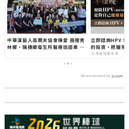
中華演藝人高爾夫協會傳愛 捐贈秀
立即諮詢HPV！
林鄉、瑞穗鄉衛生所醫療巡迴車 縣
的投資，把握現
長代表花蓮鄉親表達感謝∣花蓮新
台灣癌症基金會
聞網官方網站各類新聞－最快速的
今日新聞報導 最新的在地資訊！
Recommended by