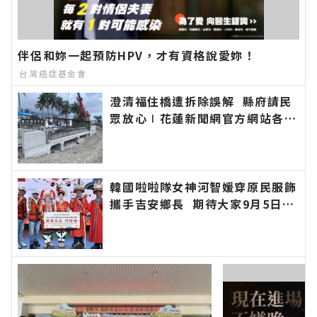
伴侶和妳一起預防HPV，才有資格說愛妳！
台灣癌症基金會
澄清福住橋遭拆除誤解 縣府請民
眾放心∣花蓮新聞網官方網站各類
新聞－最快速的今日新聞報導 最
新的在地資訊！
韓國啦啦隊女神河智媛穿原民服飾
攜手吉安鄉長 期待大家9月5日參
加「山海共鳴•族音流轉」原住民
族聯合豐年節∣花蓮新聞網官方網
站各類新聞－最快速的今日新聞報
導 最新的在地資訊！