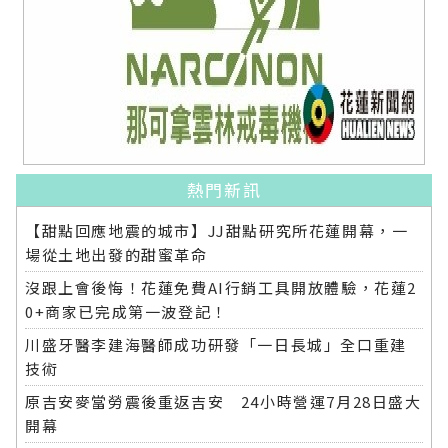
熱門新訊
【甜點回應地震的城市】JJ甜點研究所花蓮開幕，一
場從土地出發的甜蜜革命
沒跟上會後悔！花蓮免費AI行銷工具開放體驗，花蓮2
0+商家已完成第一波登記！
川盛牙醫李建海醫師成功研發「一日長城」全口重建
技術
原吉安麥當勞震後重返吉安 24小時營運7月28日盛大
開幕