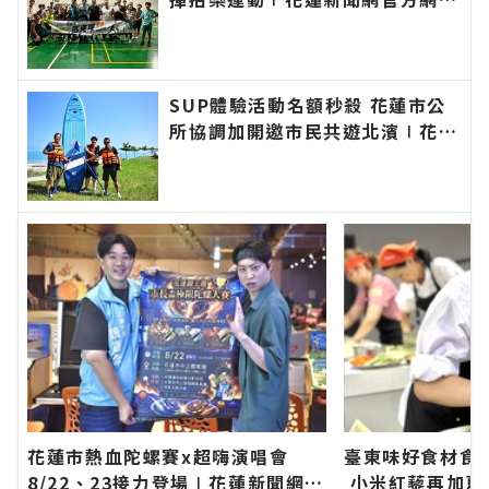
各類新聞－最快速的今日新聞報導
最新的在地資訊！
SUP體驗活動名額秒殺 花蓮市公
所協調加開邀市民共遊北濱∣花蓮
新聞網官方網站各類新聞－最快速
的今日新聞報導 最新的在地資
訊！
花蓮市熱血陀螺賽x超嗨演唱會
臺東味好食材食
8/22、23接力登場∣花蓮新聞網官
小米紅藜再加夏