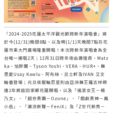
「2024-2025花蓮太平洋觀光節跨新年演唱會」將
於今(12/31)晚間8點，以及明(1/1)天晚間7點在花
蓮市東大門廣場隆重開唱！本次跨新年演唱會為全
台唯一連唱2天；12月31日跨年夜由蕭煌奇、Matz
ka、怕胖團、Tyson Yoshi、VERA、HUR+、舞
思愛Usay Kawlu、阿布絲、呂士軒及IVAN 艾文
輪番登場；元旦夜壓軸巨星則由亞洲舞王羅志祥睽
違2年將返回家鄉花蓮開唱，以及「搖滾女王－楊
乃文」、「超夯男團－Ozone」、「戲劇男神－鳳
小岳」、「潮流新聲－FeniX」及「Z世代新秀－