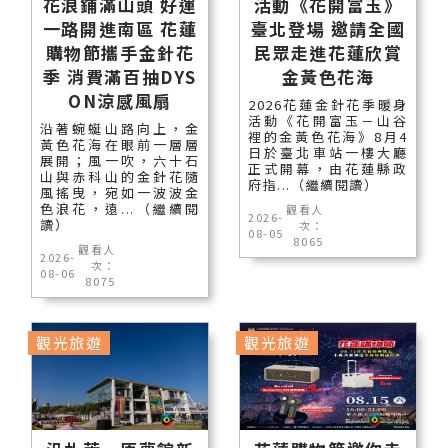
花浪鋪滿山頭 好運
活動《花開富玉》
一路開進南區 花蓮
臺北登場 邀請全國
購物節攜手金針花
民眾走進花蓮欣賞
季 消費滿百抽DYS
金黃色花海
ON涼感風扇
2026花蓮金針花季暖身
活動《花開富玉－山谷
沿著蜿蜒山路向上，金
裡的金黃色花海》8月4
黃色花海在眼前一層層
日於臺北車站一樓大廳
展開；風一吹，六十石
正式開幕，由花蓮縣政
山與赤科山的金針花隨
府指...（繼續閱讀）
風搖曳，宛如一波波金
色浪花，遠...（繼續閱
觀看人
2026-
讀）
次：
08-05
8065
觀看人
2026-
次：
08-06
8075
觀光旅遊
觀光旅遊