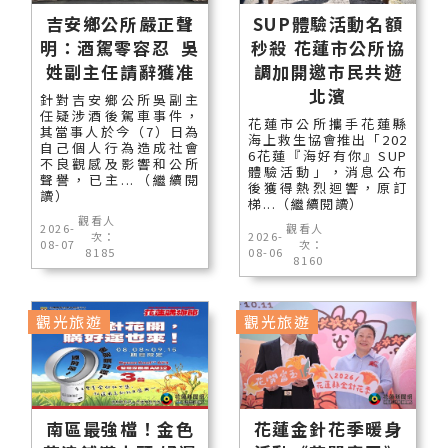
吉安鄉公所嚴正聲
SUP體驗活動名額
明：酒駕零容忍 吳
秒殺 花蓮市公所協
姓副主任請辭獲准
調加開邀市民共遊
北濱
針對吉安鄉公所吳副主
任疑涉酒後駕車事件，
花蓮市公所攜手花蓮縣
其當事人於今（7）日為
海上救生協會推出「202
自己個人行為造成社會
6花蓮『海好有你』SUP
不良觀感及影響和公所
體驗活動」，消息公布
聲譽，已主...（繼續閱
後獲得熱烈迴響，原訂
讀）
梯...（繼續閱讀）
觀看人
2026-
觀看人
次：
2026-
08-07
次：
8185
08-06
8160
觀光旅遊
觀光旅遊
南區最強檔！金色
花蓮金針花季暖身