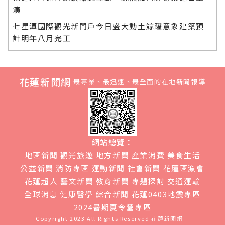
演
七星潭國際觀光新門戶今日盛大動土鯨躍意象建築預
計明年八月完工
花蓮新聞網
最專業、最迅速、最全面的在地新聞報導
網站總覽：
地區新聞
觀光旅遊
地方新聞
產業消費
美食生活
公益新聞
消防專區
運動新聞
社會新聞
花蓮區漁會
花蓮超人
藝文新聞
教育新聞
專題探討
交通運輸
全球消息
健康醫學
綜合新聞
花蓮0403地震專區
2024暑期夏令營專區
Copyright 2023 All Rights Reserved
花蓮新聞網