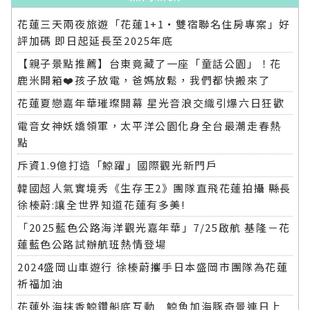
花蓮三天兩夜旅遊「花蓮1+1‧雙宿聯名住房專案」好
評加碼 即日起延長至2025年底
【親子景點推薦】台東竟藏了一座「童話公園」！花
鹿米開箱❤️孩子放電，爸媽放鬆，我們都快搬來了
花蓮夏戀嘉年華璀璨開幕 星光音浪交織引爆六日狂歡
電音女神妖嬌領軍，太平洋公園化身全台最潮走春熱
點
斥資1.9億打造「鯨躍」國際觀光新門戶
韓國超人氣實境秀《生存王2》團隊直飛花蓮拍攝 縣長
徐榛蔚:讓全世界知道花蓮有多美!
「2025藍色公路海洋觀光嘉年華」7/25啟航 基隆－花
蓮藍色公路試辦航班熱情登場
2024盛岡山車遊行 徐榛蔚攜手日本盛岡市團隊為花蓮
祈福加油
花蓮外海抹香鯨鑽船底互動 鯨魚加海豚奇景連日上