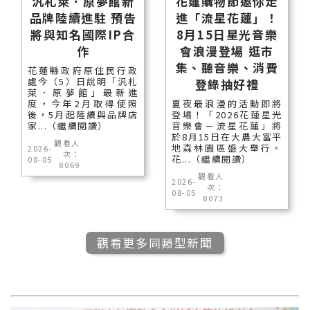
汎札萊．原夢館新
花蓮購物節邀你走
品牌陸續進駐 預告
進「流星花蓮」！
將與知名國際IP合
8月15日星光音樂
作
會浪漫登場 逛市
集、聽音樂、消費
花蓮縣政府原住民行政
處今（5）日說明「汎札
登錄抽好禮
萊．原夢館」最新進
度，今年2月取得使照
夏夜最浪漫的活動即將
後，5月起陸續與品牌店
登場！「2026花蓮星光
家...（繼續閱讀）
音樂會－流星花蓮」將
於8月15日在大農大富平
觀看人
地森林園區盛大舉行。
2026-
次：
花...（繼續閱讀）
08-05
8069
觀看人
2026-
次：
08-05
8073
觀看更多同類型新聞