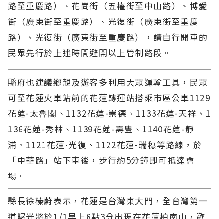
路至重慶路）、花崗街（五權街至中山路）、博愛
街（廣東街至重慶路）、光復街（廣東街至重慶
路）、光復街（廣東街至重慶路），請自行開車的
民眾先行於上述時間避開以上管制路段。
縣府也建議鄉親及遊客多利用大眾運輸工具，民眾
可至花蓮火車站前的花蓮轉運站搭乘市區公車1129
花蓮-太魯閣、1132花蓮-崇德、1133花蓮-天祥、1
136花蓮-秀林、1139花蓮-壽豐、1140花蓮-靜
浦、1121花蓮-光復、1122花蓮-瑞穗等路線，於
「中華路」站下車後，步行約5分鐘即可抵達會
場。
縣長徐榛蔚表示，花蓮是台灣東大門，全台灣第一
道曙光將於1/1早上6點3分出現在花蓮柏南山，歡