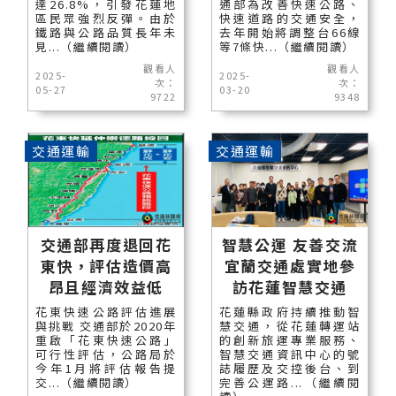
達26.8%，引發花蓮地
通部為改善快速公路、
區民眾強烈反彈。由於
快速道路的交通安全，
鐵路與公路品質長年未
去年開始將調整台66線
見...（繼續閱讀）
等7條快...（繼續閱讀）
觀看人
觀看人
2025-
2025-
次：
次：
05-27
03-20
9722
9348
交通運輸
交通運輸
交通部再度退回花
智慧公運 友善交流
東快，評估造價高
宜蘭交通處實地參
昂且經濟效益低
訪花蓮智慧交通
花東快速公路評估進展
花蓮縣政府持續推動智
與挑戰 交通部於2020年
慧交通，從花蓮轉運站
重啟「花東快速公路」
的創新旅運專業服務、
可行性評估，公路局於
智慧交通資訊中心的號
今年1月將評估報告提
誌履歷及交控後台、到
交...（繼續閱讀）
完善公運路...（繼續閱