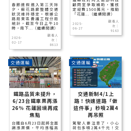
春節連假進入第三天除
顧問室爭取補助，獲核
夕，蘇花路廊整體交通
定經費1500萬元，推動
狀況維持穩定。根據公
「花蓮...（繼續閱讀）
路局東區養護工程分局
觀看人
統計，截至今日上午10
2025-
次：
時，南下...（繼續閱讀）
06-27
9163
觀看人
2026-
次：
02-17
8613
交通運輸
交通運輸
鐵路品質未提升，
交通新制4/1上
6/23台鐵車票再漲
路！快速道路「做
26% 花蓮困境再成
這件事」秒噴2萬4
焦點
再吊照
台鐵自6月23日起將全面
駕駛人要注意了，小心
調漲票價，平均漲幅高
荷包多噴2萬4千元！交