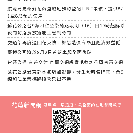
航港局更新蘇花海運船班預約登記LINE帳號，提供8/
1至8/3預約使用
蘇花公路台9線和仁至崇德路段明（16）日17時起解除
夜間封路及放寬施工管制時間
交通部再度退回花東快，評估造價高昂且經濟效益低
臺鐵公司將於8月2日首班車起全面復駛
智慧公運 友善交流 宜蘭交通處實地參訪花蓮智慧交通
蘇花公路受東部水氣增加影響，發生短時強降雨，台9
線和仁至崇德路段管只出不進
花蓮新聞網
最專業、最迅速、最全面的在地新聞報導