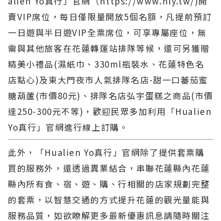
alien Yo真行」官網（https://www.hly.tw/)開
賣VIP席位，每日僅限量開放5個名額，凡提前預訂
一日遊與半日遊VIP全票席位，可享專屬座位，無
需與其他旅客在花蓮轉運站排隊等候，還可另獲贈
精美小禮品(濕紙巾、330ml瓶裝水、花蓮特色名
店點心)及東大門夜市人氣排隊名店-甜一口蕃茄蜜
糖葫蘆(市價80元)、排隊名店弘宇蛋糕之商品(市價
達250-300元不等)，歡迎民眾多加利用「Hualien
Yo真行」官網進行線上訂購。
此外，「Hualien Yo真行」官網除了提供套票購
買的服務外，還透過異業結合，串聯花蓮縣內花蓮
縣內所有食、宿、遊、購、行相關的店家規劃完整
的套票，以智慧交通的方式提升花蓮的觀光量能與
服務品質，如欲瞭解更多最新優惠訊息請隨時關注