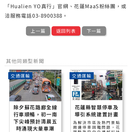
「Hualien YO真行」官網、花蓮MaaS粉絲團，或
洽服務電話03-8900388。
上一篇
返回列表
下一篇
其他同類型新聞
交通運輸
交通運輸
除夕蘇花路廊全線
花蓮縣智慧停車及
行車順暢，初一南
導引系統建置計畫
下尖峰預計清晨五
為解決市區及熱門景點
周邊停車困難問題，花
時湧現大量車潮
蓮縣政府向交通部科技