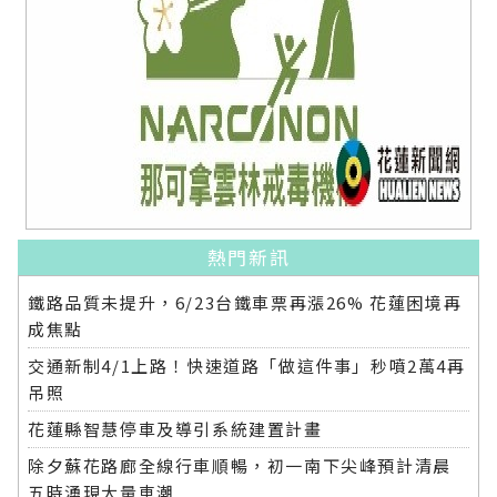
熱門新訊
鐵路品質未提升，6/23台鐵車票再漲26% 花蓮困境再
成焦點
交通新制4/1上路！快速道路「做這件事」秒噴2萬4再
吊照
花蓮縣智慧停車及導引系統建置計畫
除夕蘇花路廊全線行車順暢，初一南下尖峰預計清晨
五時湧現大量車潮