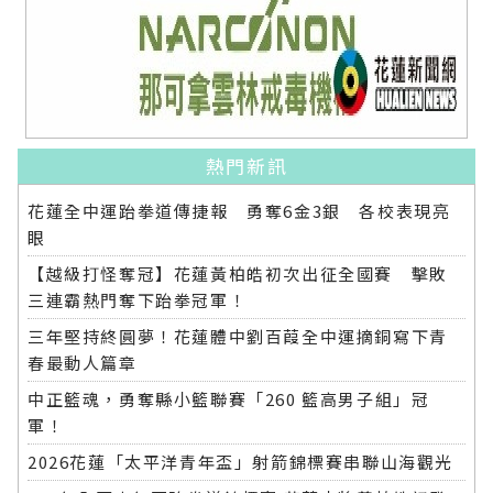
熱門新訊
花蓮全中運跆拳道傳捷報 勇奪6金3銀 各校表現亮
眼
【越級打怪奪冠】花蓮黃柏皓初次出征全國賽 擊敗
三連霸熱門奪下跆拳冠軍！
三年堅持終圓夢！花蓮體中劉百葭全中運摘銅寫下青
春最動人篇章
中正籃魂，勇奪縣小籃聯賽「260 籃高男子組」冠
軍！
2026花蓮「太平洋青年盃」射箭錦標賽串聯山海觀光