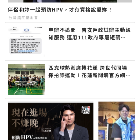
伴侶和妳一起預防HPV，才有資格說愛妳！
台灣癌症基金會
申辦不追問－吉安戶政試辦主動通
知服務 運用111政府專屬短碼簡
訊平臺 提升便民服務效率∣花蓮
新聞網官方網站各類新聞－最快速
的今日新聞報導 最新的在地資
訊！
匹克球熱潮席捲花蓮 跨世代同場
揮拍樂運動∣花蓮新聞網官方網站
各類新聞－最快速的今日新聞報導
最新的在地資訊！