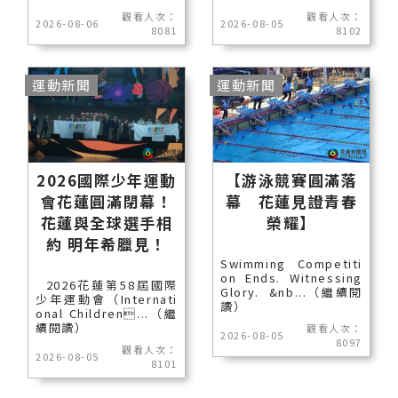
觀看人次：
觀看人次：
2026-08-06
2026-08-05
8081
8102
運動新聞
運動新聞
2026國際少年運動
【游泳競賽圓滿落
會花蓮圓滿閉幕！
幕 花蓮見證青春
花蓮與全球選手相
榮耀】
約 明年希臘見！
Swimming Competiti
on Ends. Witnessing
2026花蓮第58屆國際
Glory. &nb...（繼續閱
少年運動會（Internati
讀）
onal Children...（繼
續閱讀）
觀看人次：
2026-08-05
8097
觀看人次：
2026-08-05
8101