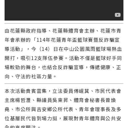
由花蓮縣政府指導、花蓮縣體育會主辦、花蓮市青
年會承辦的「114年花蓮青年盃籃球賽暨反詐騙宣
導活動」，今（14）日在中山公園風雨籃球場熱血
開打，吸引12支隊伍參賽。活動不僅是籃球好手同
場較勁的舞台，也結合反詐騙宣導，傳遞健康、正
向、守法的社區力量。
本次活動貴賓雲集，立法委員傅崐萁、市民代表會
主席楊哲灃、縣議員吳東昇、體育會秘書長曾煥
堯、市公所與吉安鄉公所代表、青年會理事長及多
位基層民代皆到場力挺，展現對青年體育與公共安
全的高度關注。