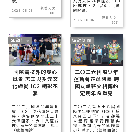
讀）
共有來自26個國家、68
座城市，近1,30...（繼
觀看人次：
續閱讀）
2026-08-08
8069
觀看人次：
2026-08-06
8074
運動新聞
運動新聞
國際競技外的暖心
二〇二六國際少年
風景 志工與多元文
運動會花蓮閉幕 跨
化織就 ICG 精彩花
國友誼薪火相傳約
絮
定明年希臘見
二〇二六國際少年運動
二〇二六第五十八屆國
會（ICG）於花蓮盛大落
際少年運動會（ICG）於
幕，這場匯聚全球二十
八月五日下午在花蓮縣
六個國家、六十八座城
立體育館舉行閉幕典
市近兩千名青年選手與...
禮，為期六天的國際青
（繼續閱讀）
少年體育...（繼續閱讀）