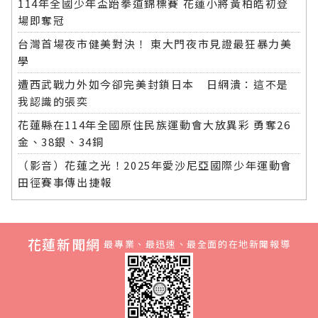
114年全國少年盃跆拳道錦標賽 花蓮小將黃柏皓初登
場即奪冠
台灣首場夜市健美對決！ 東大門夜市見證最狂暴力美
學
遭西武戰力外如今卻完美封鎖日本 日網潰：這不是
我認識的張奕
花蓮縣在114年全國原住民族運動會大放異彩 勇奪26
金、38銀、34銅
（影音）花蓮之光！2025年愛沙尼亞國際少年運動會
田徑賽事傳出捷報
花蓮新聞網
最專業、最迅速、最全面的在地新聞報導