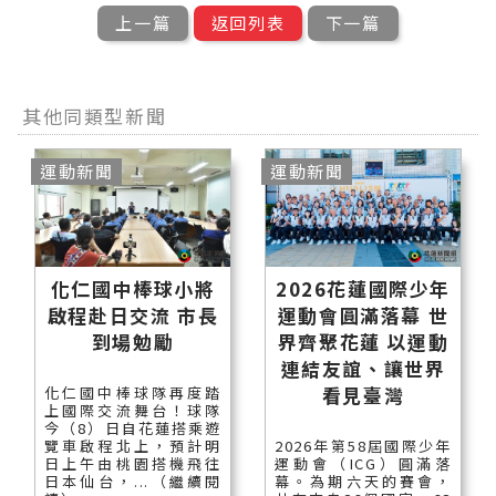
上一篇
返回列表
下一篇
其他同類型新聞
運動新聞
運動新聞
化仁國中棒球小將
2026花蓮國際少年
啟程赴日交流 市長
運動會圓滿落幕 世
到場勉勵
界齊聚花蓮 以運動
連結友誼、讓世界
看見臺灣
化仁國中棒球隊再度踏
上國際交流舞台！球隊
今（8）日自花蓮搭乘遊
覽車啟程北上，預計明
2026年第58屆國際少年
日上午由桃園搭機飛往
運動會（ICG）圓滿落
日本仙台，...（繼續閱
幕。為期六天的賽會，