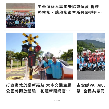
中華演藝人高爾夫協會傳愛 捐贈
秀林鄉、瑞穗鄉衛生所醫療巡迴車
縣長代表花蓮鄉親表達感謝∣花蓮
新聞網官方網站各類新聞－最快速
的今日新聞報導 最新的在地資
訊！
打造寓教於樂新亮點 大本交通主題
吉安鄉PATAK
公園將開放體驗∣花蓮新聞網官方
祭 全民共榮同
網站各類新聞－最快速的今日新聞
花蓮新聞網官方
報導 最新的在地資訊！
快速的今日新聞
訊！