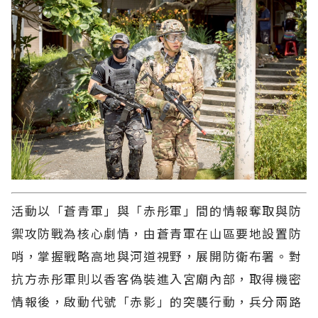
活動以「蒼青軍」與「赤彤軍」間的情報奪取與防
禦攻防戰為核心劇情，由蒼青軍在山區要地設置防
哨，掌握戰略高地與河道視野，展開防衛布署。對
抗方赤彤軍則以香客偽裝進入宮廟內部，取得機密
情報後，啟動代號「赤影」的突襲行動，兵分兩路