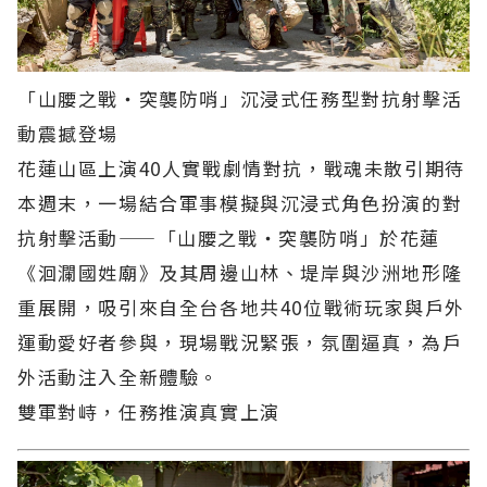
「山腰之戰‧突襲防哨」沉浸式任務型對抗射擊活
動震撼登場
花蓮山區上演40人實戰劇情對抗，戰魂未散引期待
本週末，一場結合軍事模擬與沉浸式角色扮演的對
抗射擊活動——「山腰之戰‧突襲防哨」於花蓮
《洄瀾國姓廟》及其周邊山林、堤岸與沙洲地形隆
重展開，吸引來自全台各地共40位戰術玩家與戶外
運動愛好者參與，現場戰況緊張，氛圍逼真，為戶
外活動注入全新體驗。
雙軍對峙，任務推演真實上演