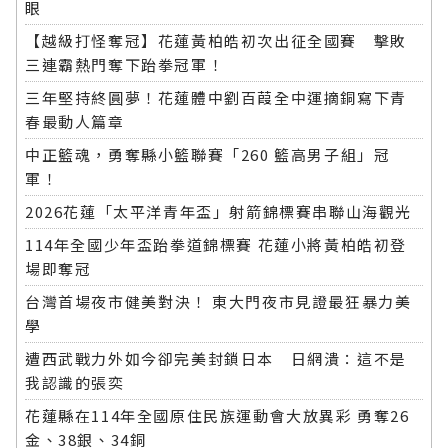
眼
【越級打怪奪冠】花蓮黃柏皓初次出征全國賽 擊敗
三連霸熱門奪下跆拳冠軍！
三年堅持終圓夢！花蓮體中劉百葭全中運摘銅寫下青
春最動人篇章
中正籃魂，勇奪縣小籃聯賽「260 籃高男子組」冠
軍！
2026花蓮「太平洋青年盃」射箭錦標賽串聯山海觀光
114年全國少年盃跆拳道錦標賽 花蓮小將黃柏皓初登
場即奪冠
台灣首場夜市健美對決！ 東大門夜市見證最狂暴力美
學
遭西武戰力外如今卻完美封鎖日本 日網潰：這不是
我認識的張奕
花蓮縣在114年全國原住民族運動會大放異彩 勇奪26
金、38銀、34銅