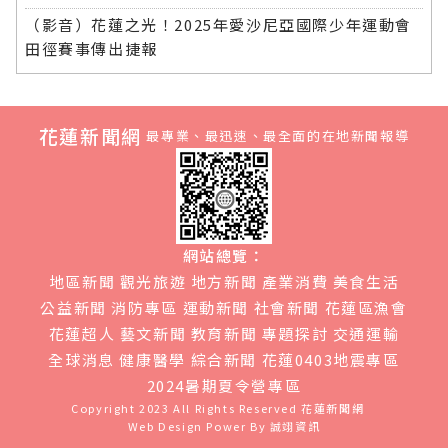
（影音）花蓮之光！2025年愛沙尼亞國際少年運動會
田徑賽事傳出捷報
花蓮新聞網
最專業、最迅速、最全面的在地新聞報導
網站總覽：
地區新聞
觀光旅遊
地方新聞
產業消費
美食生活
公益新聞
消防專區
運動新聞
社會新聞
花蓮區漁會
花蓮超人
藝文新聞
教育新聞
專題探討
交通運輸
全球消息
健康醫學
綜合新聞
花蓮0403地震專區
2024暑期夏令營專區
Copyright 2023 All Rights Reserved
花蓮新聞網
Web Design Power By
誠翊資訊