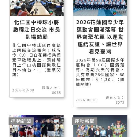
化仁國中棒球小將
2026花蓮國際少年
啟程赴日交流 市長
運動會圓滿落幕 世
到場勉勵
界齊聚花蓮 以運動
連結友誼、讓世界
化仁國中棒球隊再度踏
上國際交流舞台！球隊
看見臺灣
今（8）日自花蓮搭乘遊
覽車啟程北上，預計明
2026年第58屆國際少年
日上午由桃園搭機飛往
運動會（ICG）圓滿落
日本仙台，...（繼續閱
幕。為期六天的賽會，
讀）
共有來自26個國家、68
座城市，近1,30...（繼
續閱讀）
觀看人次：
2026-08-08
8065
觀看人次：
2026-08-06
8073
運動新聞
運動新聞