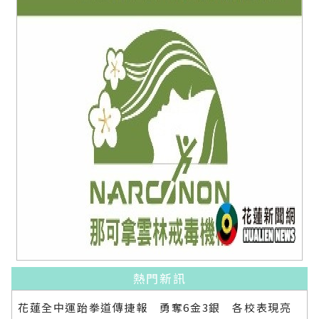
熱門新訊
花蓮全中運跆拳道傳捷報 勇奪6金3銀 各校表現亮