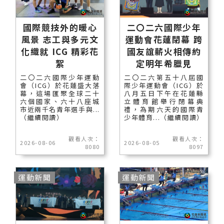
國際競技外的暖心
二〇二六國際少年
風景 志工與多元文
運動會花蓮閉幕 跨
化織就 ICG 精彩花
國友誼薪火相傳約
絮
定明年希臘見
二〇二六國際少年運動
二〇二六第五十八屆國
會（ICG）於花蓮盛大落
際少年運動會（ICG）於
幕，這場匯聚全球二十
八月五日下午在花蓮縣
六個國家、六十八座城
立體育館舉行閉幕典
市近兩千名青年選手與...
禮，為期六天的國際青
（繼續閱讀）
少年體育...（繼續閱讀）
觀看人次：
觀看人次：
2026-08-06
2026-08-05
8080
8097
運動新聞
運動新聞