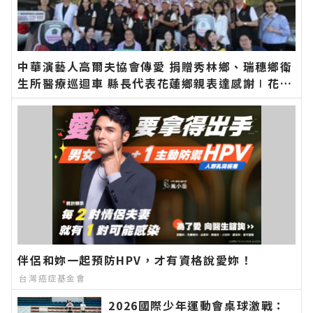
中華演藝人高爾夫協會傳愛 捐贈秀林鄉、瑞穗鄉衛
生所醫療巡迴車 縣長代表花蓮鄉親表達感謝∣花蓮
新聞網官方網站各類新聞－最快速的今日新聞報導
最新的在地資訊！
伴侶和妳一起預防HPV，才有資格說愛妳！
台灣癌症基金會
2026國際少年運動會桌球激戰：