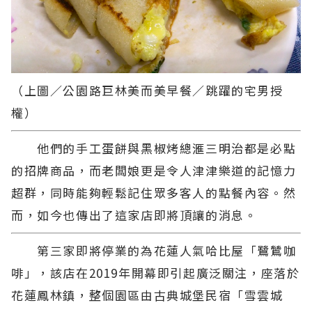
（上圖／公園路巨林美而美早餐／跳躍的宅男授
權）
他們的手工蛋餅與黑椒烤總滙三明治都是必點
的招牌商品，而老闆娘更是令人津津樂道的記憶力
超群，同時能夠輕鬆記住眾多客人的點餐內容。然
而，如今也傳出了這家店即將頂讓的消息。
第三家即將停業的為花蓮人氣哈比屋「鷺鷥咖
啡」，該店在2019年開幕即引起廣泛關注，座落於
花蓮鳳林鎮，整個園區由古典城堡民宿「雪雲城