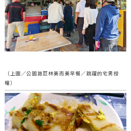
（上圖／公園路巨林美而美早餐／跳躍的宅男授
權）