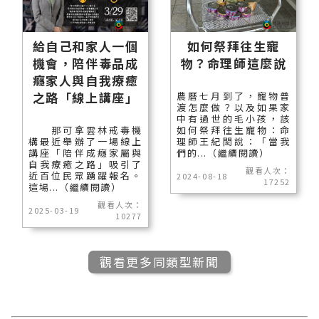
給自己和家人一個
如何祭拜往生寵
機會，陪伴毒品成
物？命理師這麼說
癮家人與自我療癒
之路「線上講座」
農曆七月到了，寵物普
渡怎麼做？以及如果家
中有過世的毛小孩，該
那可拿雲林戒毒機
如何祭拜往生寵物：命
構最近舉辦了一場線上
理師王紀閎說：「當我
講座「陪伴成癮家屬與
們的...（繼續閱讀）
自我療癒之路」吸引了
觀看人次：
近百位民眾踴躍報名。
2024-08-18
17252
這場...（繼續閱讀）
觀看人次：
2025-03-19
10277
觀看更多同類型新聞