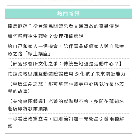
熱門新訊
撞鳥厄運？從台灣民間禁忌看交通事故的靈異傳說
如何祭拜往生寵物？命理師這麼說
給自己和家人一個機會，陪伴毒品成癮家人與自我療
癒之路「線上講座」
【部落聚會所文化之爭：傳統聖地還是活動中心？】
花蓮跨域思維互動體驗館啟用 深化孩子未來關鍵能力
【重啟生命之旅：那可拿雲林戒毒中心與執行長林芯
瑩的故事】
【美食專題報導】老饕的感傷與不捨，多間花蓮知名
老店即將歇業頂讓
一秒看出政黨立場，四則簡訊加一顆衛星引發兩種解
讀