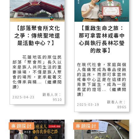
【部落聚會所文化
【重啟生命之旅：
之爭：傳統聖地還
那可拿雲林戒毒中
是活動中心？】
心與執行長林芯瑩
的故事】
花蓮地區的原住民
部落「聚會所」長久以
在現代社會，家庭與個
來是族人共同生活的重
人傷痛常成為毒品侵蝕
要操場，不僅是族人聚
的溫床。而那可拿雲林
會的場所，更承載著文
戒毒中心正是在這樣的
化傳承與精...（繼續閱
背景下誕生，成為一座
讀）
希望的燈塔...（繼續閱
讀）
觀看人次：
2025-04-23
9510
觀看人次：
2025-03-19
8965
專題探討
專題探討