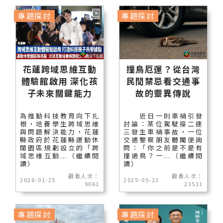
專題探討
專題探討
花蓮跨域思維互動
撞鳥厄運？從台灣
體驗館啟用 深化孩
民間禁忌看交通事
子未來關鍵能力
故的靈異傳說
為推動科技教育向下扎
近日一則車禍引發
根，培養學生跨域思維
討論：某位駕駛接二連
與問題解決能力，花蓮
三發生車禍事故，一位
縣政府於花蓮縣運動休
交通警察朋友聽聞便詢
閒園區規劃設立的「跨
問：「你之前是不是有
域思維互動...（繼續閱
撞過鳥？一...（繼續閱
讀）
讀）
觀看人次：
觀看人次：
2026-01-25
2025-05-23
9061
23511
專題探討
專題探討