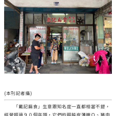
(本刊記者攝)
「戴記扁食」生意跟知名度一直都相當不錯，
經營超過９０個年頭，它們的餛飩皮薄嫩Ｑ、豬肉