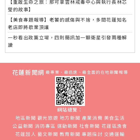
【重啟生命之旅：那可拿雲林戒毒中心與執行長林芯
瑩的故事】
【美食專題報導】老饕的感傷與不捨，多間花蓮知名
老店即將歇業頂讓
一秒看出政黨立場，四則簡訊加一顆衛星引發兩種解
讀
花蓮新聞網
最專業、最迅速、最全面的在地新聞報導
網站總覽：
地區新聞
觀光旅遊
地方新聞
產業消費
美食生活
公益新聞
消防專區
運動新聞
社會新聞
花蓮區漁會
花蓮超人
藝文新聞
教育新聞
專題探討
交通運輸