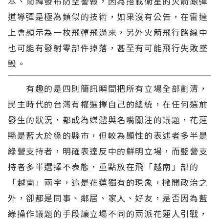
本、南韓發布防空警報，因為搭載衛星的火箭跟彈
道導彈是極為類似的技術，如果沒有公告，在雷達
上會顯示為一枚飛彈飛過來，另外火箭飛行路線中
也可能有發射零部件掉落，甚至有可能飛行失敗墜
毀。
有趣的是四則簡訊瞬間把所有立場全部劃清，
民主時代的台灣有權選擇自己的總統，在任何選前
發生的狀況，都成為媒體與名嘴關注的議題，花蓮
縣是藍大於綠的縣市，但較為顯性的表述者多半是
綠營支持者，明確表達反中的鮮明立場，而藍營支
持者多半選擇不表態，重點放在飛「越南」部的
「越南」兩字，這是花蓮獨有的現象，撇開政治之
外，卻都是同事、鄰居、家人、好友，是否因為藍
綠操作議題的手段讓立場不同的兩派花蓮人引戰，