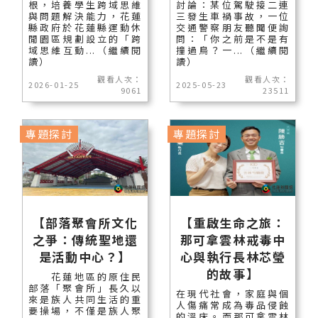
根，培養學生跨域思維
討論：某位駕駛接二連
與問題解決能力，花蓮
三發生車禍事故，一位
縣政府於花蓮縣運動休
交通警察朋友聽聞便詢
閒園區規劃設立的「跨
問：「你之前是不是有
域思維互動...（繼續閱
撞過鳥？一...（繼續閱
讀）
讀）
觀看人次：
觀看人次：
2026-01-25
2025-05-23
9061
23511
專題探討
專題探討
【部落聚會所文化
【重啟生命之旅：
之爭：傳統聖地還
那可拿雲林戒毒中
是活動中心？】
心與執行長林芯瑩
的故事】
花蓮地區的原住民
部落「聚會所」長久以
在現代社會，家庭與個
來是族人共同生活的重
人傷痛常成為毒品侵蝕
要操場，不僅是族人聚
的溫床。而那可拿雲林