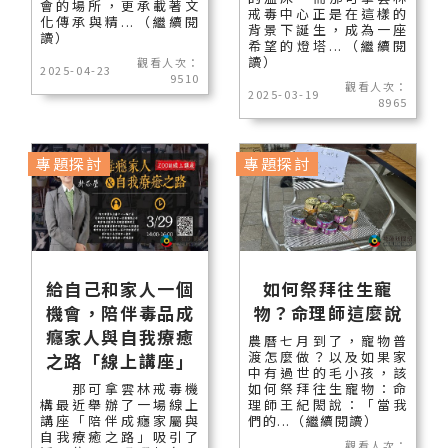
會的場所，更承載著文
戒毒中心正是在這樣的
化傳承與精...（繼續閱
背景下誕生，成為一座
讀）
希望的燈塔...（繼續閱
讀）
觀看人次：
2025-04-23
9510
觀看人次：
2025-03-19
8965
專題探討
專題探討
給自己和家人一個
如何祭拜往生寵
機會，陪伴毒品成
物？命理師這麼說
癮家人與自我療癒
農曆七月到了，寵物普
渡怎麼做？以及如果家
之路「線上講座」
中有過世的毛小孩，該
那可拿雲林戒毒機
如何祭拜往生寵物：命
構最近舉辦了一場線上
理師王紀閎說：「當我
講座「陪伴成癮家屬與
們的...（繼續閱讀）
自我療癒之路」吸引了
觀看人次：