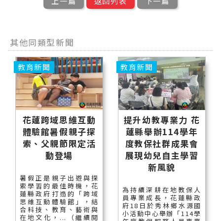
上一篇
返回列表
下一篇
其他同類型新聞
教育新聞
教育新聞
花蓮跨域思維互動
提升幼教專業力 花
體驗館暑假親子探
蓮縣舉辦114學年
索、父親節限定活
度教保社群成果會
動登場
展現幼兒自主學習
新風貌
暑假正是親子出遊與探
索學習的最佳時機，花
為持續深耕在地教保人
蓮縣政府打造的「跨域
員專業成長，花蓮縣政
思維互動體驗館」，結
府18日於秀林鄉水源國
合科技、教育、藝術與
小活動中心舉辦「114學
在地文化，...（繼續閱