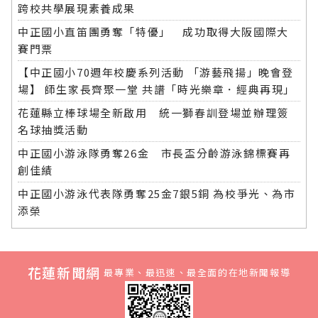
跨校共學展現素養成果
中正國小直笛團勇奪「特優」 成功取得大阪國際大
賽門票
【中正國小70週年校慶系列活動 「游藝飛揚」晚會登
場】 師生家長齊聚一堂 共譜「時光樂章．經典再現」
花蓮縣立棒球場全新啟用 統一獅春訓登場並辦理簽
名球抽獎活動
中正國小游泳隊勇奪26金 市長盃分齡游泳錦標賽再
創佳績
中正國小游泳代表隊勇奪25金7銀5銅 為校爭光、為市
添榮
花蓮新聞網
最專業、最迅速、最全面的在地新聞報導