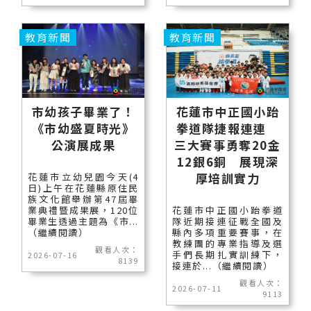
教育新聞
教育新聞
市幼孩子畢業了！
花蓮市中正國小跆
《市幼盛夏時光》
拳道隊捷報連連
公演展成果
三大賽事勇奪20金
12銀6銅 展現深
厚培訓實力
花蓮市立幼兒園今天(4
日)上午在花蓮縣原住民
族文化館舉辦第47屆畢
業典禮暨成果展，120位
花蓮市中正國小跆拳道
畢業生透過主題為《市...
隊近期接連征戰全國及
（繼續閱讀）
縣內多項重要賽事，在
教練團的專業指導及選
觀看人次：
手們長期扎實訓練下，
2026-07-16
8139
接連於...（繼續閱讀）
觀看人次：
2026-07-11
9113