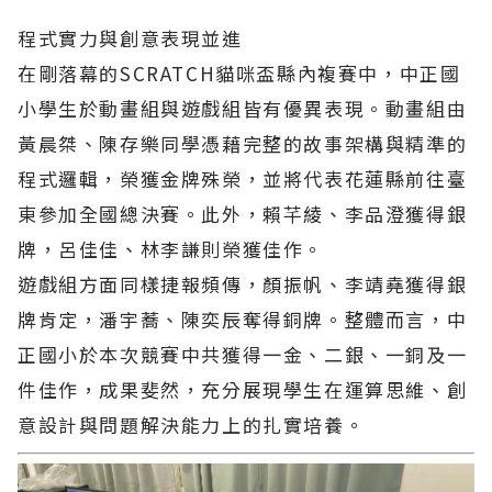
程式實力與創意表現並進
在剛落幕的SCRATCH貓咪盃縣內複賽中，中正國
小學生於動畫組與遊戲組皆有優異表現。動畫組由
黃晨桀、陳存樂同學憑藉完整的故事架構與精準的
程式邏輯，榮獲金牌殊榮，並將代表花蓮縣前往臺
東參加全國總決賽。此外，賴芊綾、李品澄獲得銀
牌，呂佳佳、林李謙則榮獲佳作。
遊戲組方面同樣捷報頻傳，顏振帆、李靖堯獲得銀
牌肯定，潘宇蕎、陳奕辰奪得銅牌。整體而言，中
正國小於本次競賽中共獲得一金、二銀、一銅及一
件佳作，成果斐然，充分展現學生在運算思維、創
意設計與問題解決能力上的扎實培養。