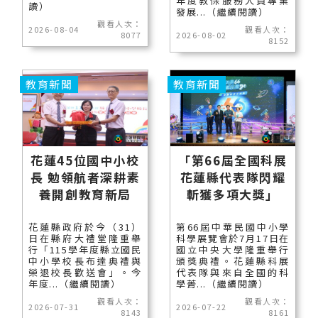
年度教保服務人員專業
讀）
發展...（繼續閱讀）
觀看人次：
2026-08-04
觀看人次：
8077
2026-08-02
8152
教育新聞
教育新聞
花蓮45位國中小校
「第66屆全國科展
長 勉領航者深耕素
花蓮縣代表隊閃耀
養開創教育新局
斬獲多項大獎」
花蓮縣政府於今（31）
第66屆中華民國中小學
日在縣府大禮堂隆重舉
科學展覽會於7月17日在
行「115學年度縣立國民
國立中央大學隆重舉行
中小學校長布達典禮與
頒獎典禮。花蓮縣科展
榮退校長歡送會」。今
代表隊與來自全國的科
年度...（繼續閱讀）
學菁...（繼續閱讀）
觀看人次：
觀看人次：
2026-07-31
2026-07-22
8143
8161