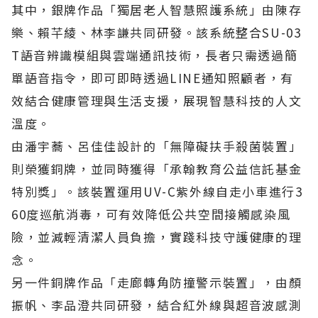
其中，銀牌作品「獨居老人智慧照護系統」由陳存
樂、賴芊綾、林李謙共同研發。該系統整合SU-03
T語音辨識模組與雲端通訊技術，長者只需透過簡
單語音指令，即可即時透過LINE通知照顧者，有
效結合健康管理與生活支援，展現智慧科技的人文
溫度。
由潘宇蕎、呂佳佳設計的「無障礙扶手殺菌裝置」
則榮獲銅牌，並同時獲得「承翰教育公益信託基金
特別獎」。該裝置運用UV-C紫外線自走小車進行3
60度巡航消毒，可有效降低公共空間接觸感染風
險，並減輕清潔人員負擔，實踐科技守護健康的理
念。
另一件銅牌作品「走廊轉角防撞警示裝置」，由顏
振帆、李品澄共同研發，結合紅外線與超音波感測