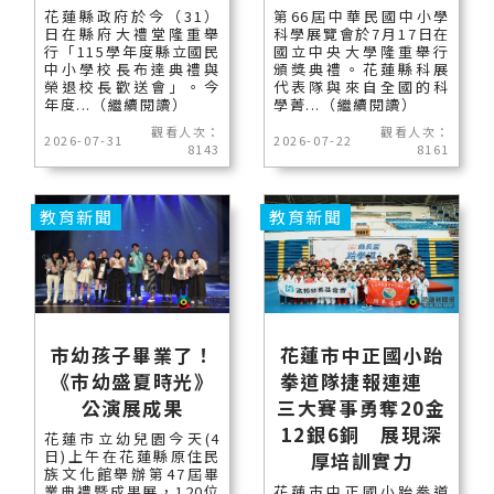
花蓮縣政府於今（31）
第66屆中華民國中小學
日在縣府大禮堂隆重舉
科學展覽會於7月17日在
行「115學年度縣立國民
國立中央大學隆重舉行
中小學校長布達典禮與
頒獎典禮。花蓮縣科展
榮退校長歡送會」。今
代表隊與來自全國的科
年度...（繼續閱讀）
學菁...（繼續閱讀）
觀看人次：
觀看人次：
2026-07-31
2026-07-22
8143
8161
教育新聞
教育新聞
市幼孩子畢業了！
花蓮市中正國小跆
《市幼盛夏時光》
拳道隊捷報連連
公演展成果
三大賽事勇奪20金
12銀6銅 展現深
花蓮市立幼兒園今天(4
日)上午在花蓮縣原住民
厚培訓實力
族文化館舉辦第47屆畢
業典禮暨成果展，120位
花蓮市中正國小跆拳道