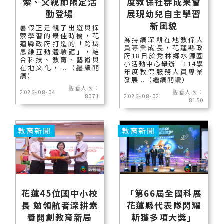
索、父親節限定活
度教保社群成果會
動登場
展現幼兒自主學習
新風貌
暑假正是親子出遊與探
索學習的最佳時機，花
為持續深耕在地教保人
蓮縣政府打造的「跨域
員專業成長，花蓮縣政
思維互動體驗館」，結
府18日於秀林鄉水源國
合科技、教育、藝術與
小活動中心舉辦「114學
在地文化，...（繼續閱
年度教保服務人員專業
讀）
發展...（繼續閱讀）
觀看人次：
2026-08-04
觀看人次：
8071
2026-08-02
8150
教育新聞
教育新聞
花蓮45位國中小校
「第66屆全國科展
長 勉領航者深耕素
花蓮縣代表隊閃耀
養開創教育新局
斬獲多項大獎」