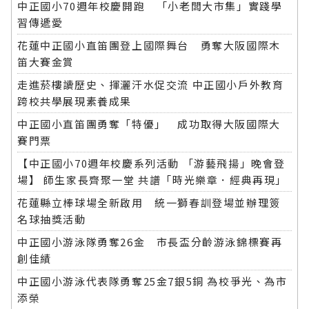
中正國小70週年校慶開跑 「小老闆大市集」實踐學
習傳遞愛
花蓮中正國小直笛團登上國際舞台 勇奪大阪國際木
笛大賽金賞
走進菸樓讀歷史、揮灑汗水促交流 中正國小戶外教育
跨校共學展現素養成果
中正國小直笛團勇奪「特優」 成功取得大阪國際大
賽門票
【中正國小70週年校慶系列活動 「游藝飛揚」晚會登
場】 師生家長齊聚一堂 共譜「時光樂章．經典再現」
花蓮縣立棒球場全新啟用 統一獅春訓登場並辦理簽
名球抽獎活動
中正國小游泳隊勇奪26金 市長盃分齡游泳錦標賽再
創佳績
中正國小游泳代表隊勇奪25金7銀5銅 為校爭光、為市
添榮