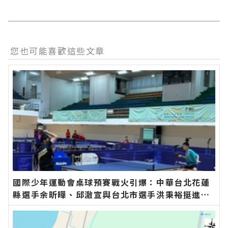
您也可能喜歡這些文章
國際少年運動會桌球預賽戰火引爆：中華台北花蓮
縣選手余昕曄、邱澈宣與台北市選手洪秉裕挺進男
子單打八強∣花蓮新聞網官方網站各類新聞－最快
速的今日新聞報導 最新的在地資訊！