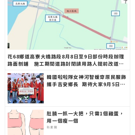
花68鄉道高寮大橋路段8月8日至9日部份時段辦理
路面刨鋪 施工期間道路封閉請用路人提前改道∣
花蓮新聞網官方網站各類新聞－最快速的今日新聞
韓國啦啦隊女神河智媛穿原民服飾
報導 最新的在地資訊！
攜手吉安鄉長 期待大家9月5日參
加「山海共鳴•族音流轉」原住民
族聯合豐年節∣花蓮新聞網官方網
站各類新聞－最快速的今日新聞報
導 最新的在地資訊！
肚腩一抓一大把，只需1個雞蛋，
用一個瘦一個
新素簡