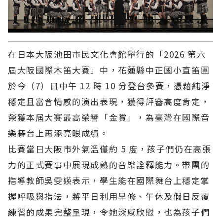
在日本大阪池田市民文化會館舉行的「2026 第六
屆大阪國際木笛大賽」中，花蓮縣中正國小直笛團
於今（7）日中午 12 時 10 分登台參賽，憑藉純淨
穩定且富含情感的演出表現，獲得評審高度肯定，
榮獲本屆大賽最高榮譽「金賞」，為臺灣在國際音
樂舞台上再添亮眼成績。
比賽當日大阪市外氣溫僅約 5 度，孩子們仍在高張
力的正式賽事中展現成熟的音樂詮釋能力。帶團的
指導教師吳雯媖表示，學生能在國際舞台上穩定掌
握呼吸與指法，將平日利用早修、午休及假日反覆
練習的成果完整呈現，令她深感欣慰，也為孩子們