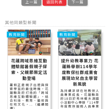
上一篇
返回列表
下一篇
其他同類型新聞
教育新聞
教育新聞
花蓮跨域思維互動
提升幼教專業力 花
體驗館暑假親子探
蓮縣舉辦114學年
索、父親節限定活
度教保社群成果會
動登場
展現幼兒自主學習
新風貌
暑假正是親子出遊與探
索學習的最佳時機，花
為持續深耕在地教保人
蓮縣政府打造的「跨域
員專業成長，花蓮縣政
思維互動體驗館」，結
府18日於秀林鄉水源國
合科技、教育、藝術與
小活動中心舉辦「114學
在地文化，...（繼續閱
年度教保服務人員專業
讀）