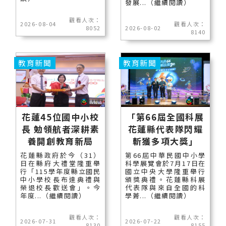
發展...（繼續閱讀）
觀看人次：
2026-08-04
觀看人次：
8052
2026-08-02
8140
教育新聞
教育新聞
花蓮45位國中小校
「第66屆全國科展
長 勉領航者深耕素
花蓮縣代表隊閃耀
養開創教育新局
斬獲多項大獎」
花蓮縣政府於今（31）
第66屆中華民國中小學
日在縣府大禮堂隆重舉
科學展覽會於7月17日在
行「115學年度縣立國民
國立中央大學隆重舉行
中小學校長布達典禮與
頒獎典禮。花蓮縣科展
榮退校長歡送會」。今
代表隊與來自全國的科
年度...（繼續閱讀）
學菁...（繼續閱讀）
觀看人次：
觀看人次：
2026-07-31
2026-07-22
8130
8155