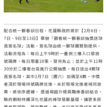
配合統一獅春訓日程，花蓮縣政府將於【2月6日、
7日、9日至13日】舉辦「觀看統一獅春訓抽獎送球
員簽名球」活動，簽名球由統一獅球團贊助提供。
活動流程為：每日上午9時於一壘側三樓入口發放
號碼牌，每日限量20張，發完為止；並於上午11時
30分於二樓看台區進行公開抽獎，每日送出4顆球
員簽名球，其中2月7日（週六）加碼至6顆。中獎
者須於現場持號碼牌兌換，未於現場兌換者視同放
棄，將依序遞補。 透過場館升級與職棒春訓結合，
縣府期盼持續深化花蓮的棒球發展基礎，讓更多民
眾參與運動、親近職棒，進一步打造花蓮成為兼具