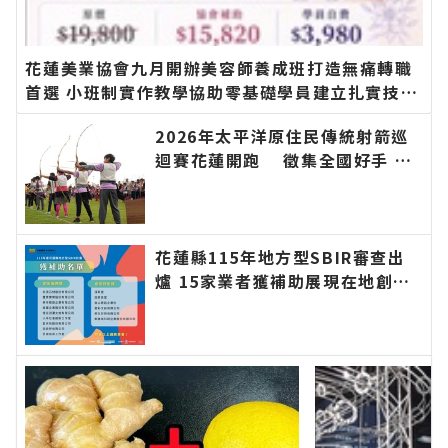
花蓮美業協會九月開辦美容師養成班打造無痛轉職
首選 小班制實作教學協助零基礎學員建立扎實技術
邁向創業之路∣花蓮新聞網官方網站各類新聞－最
2026年太平洋原住民傳統射箭巡
快速的今日新聞報導 最新的在地資訊！
迴賽花蓮開跑 徵集全國好手 巡
迴積分串聯山海部落 即日起開放
報名∣花蓮新聞網官方網站各類新
聞－最快速的今日新聞報導 最新
的在地資訊！
花蓮縣115年地方型SBIR審查出
爐 15家業者獲補助展現在地創新
量能∣花蓮新聞網官方網站各類新
聞－最快速的今日新聞報導 最新
的在地資訊！