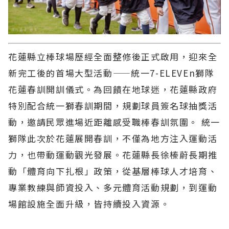
花蓮縣立棒球場歷經全面整修後正式啟用，迎來全
新完工後的首場大型活動——統一7-ELEVEn獅隊
花蓮春訓開訓儀式。為回饋在地球迷，花蓮縣政府
特別配合統一獅春訓期間，規劃球員簽名球抽獎活
動，邀請民眾進場近距離感受職棒春訓氛圍。 統一
獅隊此次於花蓮展開春訓，不僅為地方注入運動活
力，也帶動運動觀光發展。花蓮縣長徐榛蔚長期推
動「體育向下扎根」政策，從基層棒球人才培育、
專業教練與師資投入、多元體育活動規劃，到運動
場館設施全面升級，皆持續投入資源。