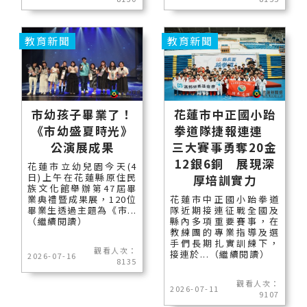
教育新聞
教育新聞
市幼孩子畢業了！
花蓮市中正國小跆
《市幼盛夏時光》
拳道隊捷報連連
公演展成果
三大賽事勇奪20金
12銀6銅 展現深
花蓮市立幼兒園今天(4
日)上午在花蓮縣原住民
厚培訓實力
族文化館舉辦第47屆畢
業典禮暨成果展，120位
花蓮市中正國小跆拳道
畢業生透過主題為《市...
隊近期接連征戰全國及
（繼續閱讀）
縣內多項重要賽事，在
教練團的專業指導及選
手們長期扎實訓練下，
觀看人次：
接連於...（繼續閱讀）
2026-07-16
8135
觀看人次：
2026-07-11
9107