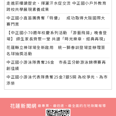
走進菸樓讀歷史、揮灑汗水促交流 中正國小戶外教育
跨校共學展現素養成果
中正國小直笛團勇奪「特優」 成功取得大阪國際大
賽門票
【中正國小70週年校慶系列活動 「游藝飛揚」晚會登
場】 師生家長齊聚一堂 共譜「時光樂章．經典再現」
花蓮縣立棒球場全新啟用 統一獅春訓登場並辦理簽
名球抽獎活動
中正國小游泳隊勇奪26金 市長盃分齡游泳錦標賽再
創佳績
中正國小游泳代表隊勇奪25金7銀5銅 為校爭光、為市
添榮
花蓮新聞網
最專業、最迅速、最全面的在地新聞報導