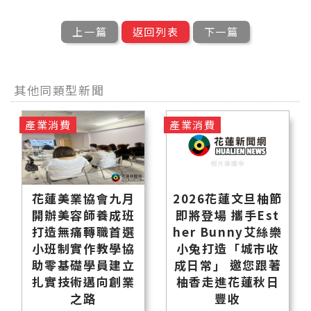
上一篇
返回列表
下一篇
其他同類型新聞
產業消費
產業消費
花蓮美業協會九月
2026花蓮文旦柚節
開辦美容師養成班
即將登場 攜手Est
打造無痛轉職首選
her Bunny艾絲樂
小班制實作教學協
小兔打造「城市收
助零基礎學員建立
成日常」 邀您跟著
扎實技術邁向創業
柚香走進花蓮秋日
之路
豐收