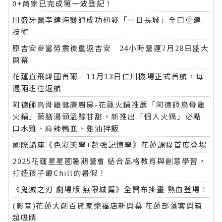
0+商家已完成第一波登記！
川盛牙醫李建海醫師成功研發「一日長城」全口重建
技術
原吉安麥當勞震後重返吉安 24小時營運7月28日盛大
開幕
花蓮直飛韓國首爾｜11月13日仁川機場正式首航，每
週兩班往返航
阿德師烏骨雞健康廚房-花蓮火鍋推薦「阿德師烏骨雞
火鍋」藥膳湯頭溫醇甘甜，新推出「個人火鍋」必點
口水雞、麻辣鴨血、雞油拌飯
國際講座《色彩美學+超強記憶學》花蓮課程首度登場
2025花蓮星星國暑期營會 結合品格教育與創意學習，
打造孩子最Chill的暑假！
《鬼滅之刃 劇場版 無限城篇》全開布掛畫 熱血登場！
(影音)花蓮大創百貨家樂福店新開幕 花蓮部落客開箱
超吸睛