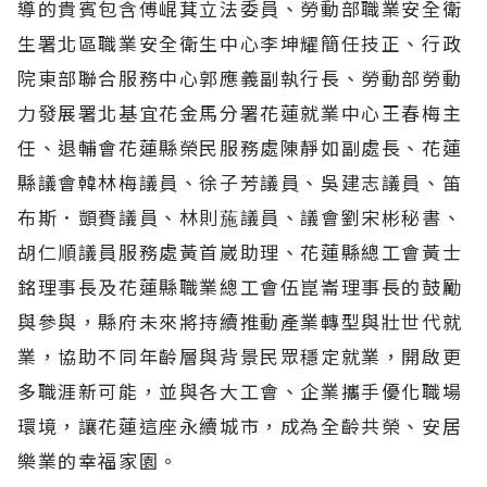
導的貴賓包含傅崐萁立法委員、勞動部職業安全衛
生署北區職業安全衛生中心李坤耀簡任技正、行政
院東部聯合服務中心郭應義副執行長、勞動部勞動
力發展署北基宜花金馬分署花蓮就業中心王春梅主
任、退輔會花蓮縣榮民服務處陳靜如副處長、花蓮
縣議會韓林梅議員、徐子芳議員、吳建志議員、笛
布斯．顗賚議員、林則葹議員、議會劉宋彬秘書、
胡仁順議員服務處黃首崴助理、花蓮縣總工會黃士
銘理事長及花蓮縣職業總工會伍崑崙理事長的鼓勵
與參與，縣府未來將持續推動產業轉型與壯世代就
業，協助不同年齡層與背景民眾穩定就業，開啟更
多職涯新可能，並與各大工會、企業攜手優化職場
環境，讓花蓮這座永續城市，成為全齡共榮、安居
樂業的幸福家園。