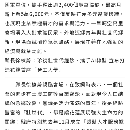
國軍單位，攜手釋出逾2,400個豐富職缺，最高月
薪上看5萬6,000元，不僅反映花蓮多元產業樣貌，
也展現企業積極攬才的需求與活力。一早晴空萬里
會場湧入大批求職民眾、外地返鄉青年與壯世代鄉
親，現場面試攤位氣氛熱絡，展現花蓮在地強勁的
經濟與就業動能。
縣長徐榛蔚：珍視壯世代經驗、攜手AI轉型 宣布打
造花蓮首座「勞工大學」
縣長徐榛蔚親臨會場，在致詞時表示，一個社
會的進步有士農工商等百業齊聚。面對現今人口結
構的急遽改變，無論是活力滿滿的青年，還是經驗
豐富的「壯世代」，都是讓花蓮展現強大生命力的
關鍵！縣府特別於去年12月成立「銀髮人才服務據