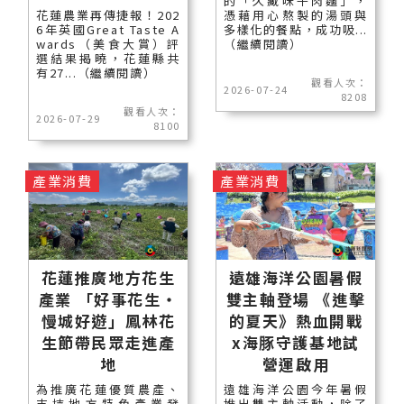
的「久藏味牛肉麵」，
花蓮農業再傳捷報！202
憑藉用心熬製的湯頭與
6年英國Great Taste A
多樣化的餐點，成功吸...
wards（美食大賞）評
（繼續閱讀）
選結果揭曉，花蓮縣共
有27...（繼續閱讀）
觀看人次：
2026-07-24
8208
觀看人次：
2026-07-29
8100
產業消費
產業消費
花蓮推廣地方花生
遠雄海洋公園暑假
產業 「好事花生・
雙主軸登場 《進擊
慢城好遊」鳳林花
的夏天》熱血開戰
生節帶民眾走進產
x海豚守護基地試
地
營運啟用
為推廣花蓮優質農產、
遠雄海洋公園今年暑假
支持地方特色產業發
推出雙主軸活動，除了