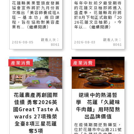
花蓮縣美業暨頭皮發展
每年中秋前夕最受期待
協會宣佈將於九月份首
的花蓮文旦柚即將進入
次推出「美容師養成班A
盛產季。花蓮縣政府將
班－基本功」兩日課
於8月下旬正式啟動「20
程，旨在協助對美容產
26花蓮文旦柚節」，今
業有...（繼續閱讀）
年以...（繼續閱讀）
觀看人次：
觀看人次：
2026-08-05
2026-08-03
8061
8061
產業消費
產業消費
花蓮農產再創國際
逆境中的熱湯哲
佳績 勇奪2026英
學 花蓮「久藏味
國Great Taste A
牛肉麵」用時間熬
wards 27項殊榮
出品牌價值
全臺8項三星花蓮
在疫情期間逆勢轉型，
位於花蓮市中山路211號
奪5項