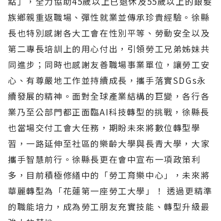
點」，全力協助45歲以上已退休及55歲以上的銀髮
族鄉親重返職場、彈性就業並傳承珍貴經驗。徐縣
長也特別感謝各大工會在性別平等、勞動安全以及
第二專長培訓上的用心付出，引領勞工兄弟姊妹共
同進步；同時也感謝友善職場事業單位，讓勞工安
心、有尊嚴地工作並持續成長，攜手落實SDGs永
續發展的精神。面對全球產業結構的巨變，各行各
業乃至公部門都正面臨AI科技轉型的挑戰，徐縣長
也當場交付工會大任務，期盼未來將數位轉型學
習，一路延伸至社區的樂齡大學與長青大學，大家
攜手智慧前行。
徐縣長更在會中宣布一項政策利
多，目前積極修繕中的「勞工育樂中心」，未來將
華麗轉型為「花蓮第一座勞工大學」！
透過更精準
的職能培力，成為勞工朋友充實技能、轉型升級最