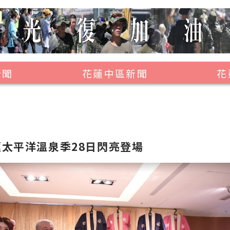
新聞
花蓮中區新聞
花
壽豐鄉
鳳林鎮
萬榮鄉
花蓮太平洋溫泉季28日閃亮登場
光復鄉
豐濱鄉