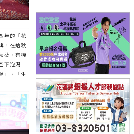
四年的「花
牌，在這秋
秋葵、有機
空下泡湯。
湯」、「生