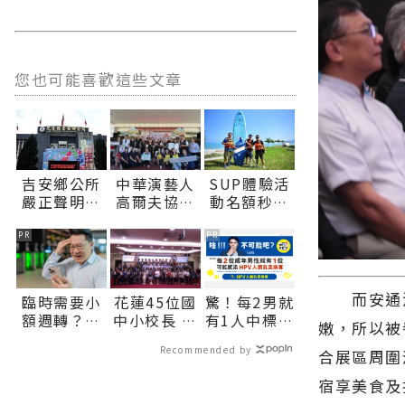
您也可能喜歡這些文章
吉安鄉公所
中華演藝人
SUP體驗活
嚴正聲明：
高爾夫協會
動名額秒殺
酒駕零容忍
傳愛 捐贈秀
花蓮市公所
吳姓副主任
林鄉、瑞穗
協調加開邀
PR
PR
請辭獲准∣
鄉衛生所醫
市民共遊北
花蓮新聞網
療巡迴車 縣
濱∣花蓮新
官方網站各
長代表花蓮
聞網官方網
而安通溫
臨時需要小
花蓮45位國
驚！每2男就
類新聞－最
鄉親表達感
站各類新聞
額週轉？上
中小校長 勉
有1人中標？
嫩，所以被
快速的今日
謝∣花蓮新
－最快速的
【易借網】
領航者深耕
不可能吧？
新聞報導 最
聞網官方網
今日新聞報
Recommended by
找人幫！資
素養開創教
合展區周圍
新的在地資
站各類新聞
導 最新的在
金快速到位
育新局∣花
訊！
－最快速的
地資訊！
宿享美食及
蓮新聞網官
今日新聞報