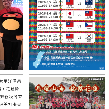
國外報導
台東縣
關山鎮
苗栗縣
其他地區
新竹市
和平鄉
台南市
太平洋溫泉
澎湖縣
場，花蓮縣
香港
國鄉親秋冬來
台東市
絕美打卡景