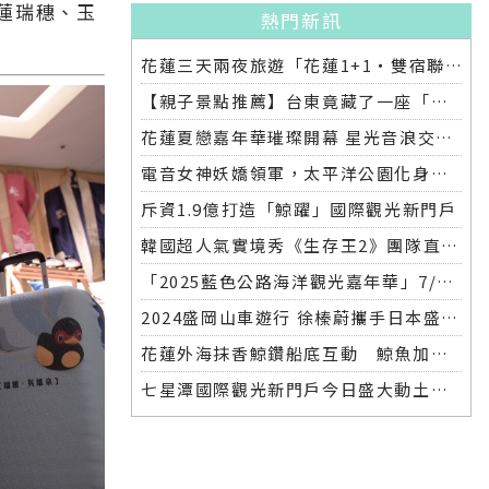
蓮瑞穗、玉
熱門新訊
花蓮三天兩夜旅遊「花蓮1+1‧雙宿聯名住房專案」好評加碼 即日起延長至2025年底
【親子景點推薦】台東竟藏了一座「童話公園」！花鹿米開箱❤️孩子放電，爸媽放鬆，我們都快搬來了
花蓮夏戀嘉年華璀璨開幕 星光音浪交織引爆六日狂歡
電音女神妖嬌領軍，太平洋公園化身全台最潮走春熱點
斥資1.9億打造「鯨躍」國際觀光新門戶
韓國超人氣實境秀《生存王2》團隊直飛花蓮拍攝 縣長徐榛蔚:讓全世界知道花蓮有多美!
「2025藍色公路海洋觀光嘉年華」7/25啟航 基隆－花蓮藍色公路試辦航班熱情登場
2024盛岡山車遊行 徐榛蔚攜手日本盛岡市團隊為花蓮祈福加油
花蓮外海抹香鯨鑽船底互動 鯨魚加海豚奇景連日上演
七星潭國際觀光新門戶今日盛大動土鯨躍意象建築預計明年八月完工