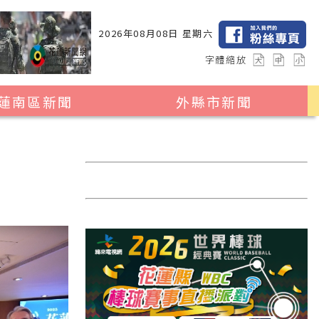
2026年08月08日 星期六
字體縮放
蓮南區新聞
外縣市新聞
瑞穗鄉
花蓮縣全區
玉里鎮
2024暑期夏令營專區
卓溪鄉
台北市
富里鄉
新北市
台中市
彰化縣
高雄市