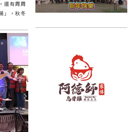
雲林縣
，還有周周
湯」，秋冬
長濱鄉
台東市
池上鄉
鹿野鄉
彰化縣