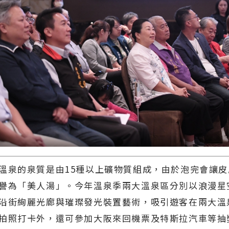
泉的泉質是由15種以上礦物質組成，由於泡完會讓皮
譽為「美人湯」。今年溫泉季兩大溫泉區分別以浪漫星
沿街絢麗光廊與璀璨發光裝置藝術，吸引遊客在兩大溫
拍照打卡外，還可參加大阪來回機票及特斯拉汽車等抽