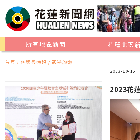
所有地區新聞
花蓮北區
花蓮市
首頁 / 各類最速報 / 觀光旅遊
吉安鄉
2023-10-15
新城鄉
2023
秀林鄉