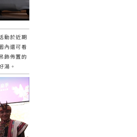
活動於近期
園內還可看
吊飾佈置的
好湯。