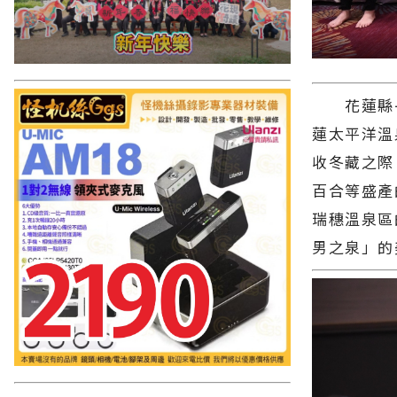
花蓮縣長
蓮太平洋溫
收冬藏之際
百合等盛產
瑞穗溫泉區
男之泉」的