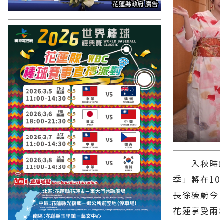
入秋時節
季」將在1
長徐榛蔚今
花蓮享受兩