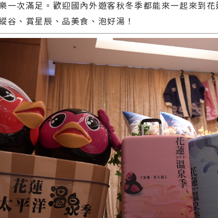
樂一次滿足。歡迎國內外遊客秋冬季都能來一起來到花
縱谷、賞星辰、品美食、泡好湯！