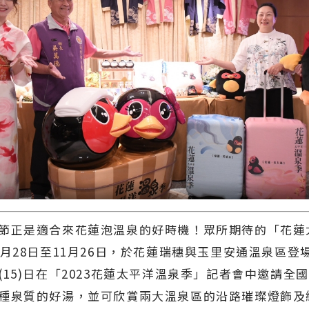
正是適合來花蓮泡溫泉的好時機！眾所期待的「花蓮
0月28日至11月26日，於花蓮瑞穗與玉里安通溫泉區登
(15)日在「2023花蓮太平洋溫泉季」記者會中邀請全
種泉質的好湯，並可欣賞兩大溫泉區的沿路璀璨燈飾及