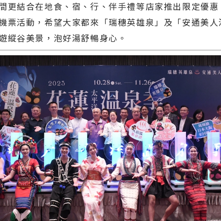
間更結合在地食、宿、行、伴手禮等店家推出限定優惠
機票活動，希望大家都來「瑞穗英雄泉」及「安通美人
遊縱谷美景，泡好湯舒暢身心。