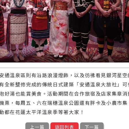
通溫泉區則有沿路浪漫燈飾，以及彷彿看見銀河星空
有全新整修完成的傳統日式建築「安通溫泉大旅社」可
泡好湯也能賞美食。活動期間在合作旅宿及店家集章消
機票，每周五、六在瑞穗溫泉公園還有胖卡及小農市集
動都在花蓮太平洋溫泉季等著大家！
上一篇
返回列表
下一篇