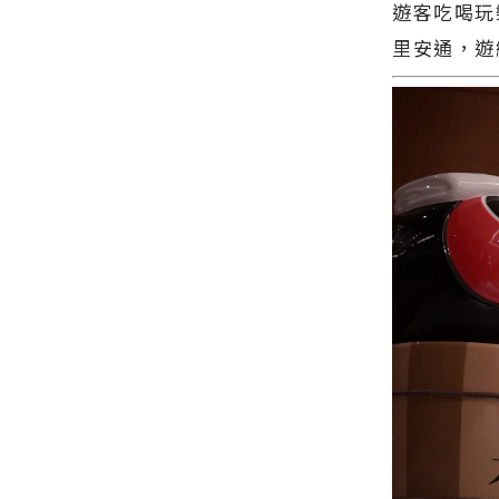
方網站各類
遊客吃喝玩
導 最新的在
新聞－最快
地資訊！
里安通，遊
速的今日新
聞報導 最新
的在地資
訊！