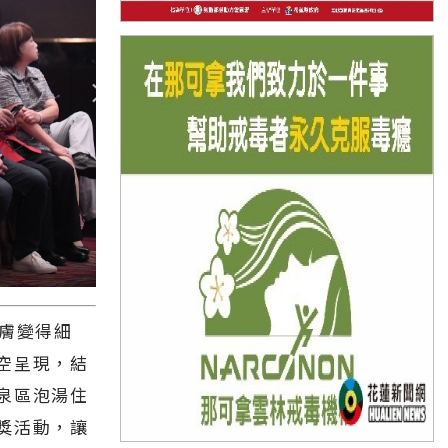
膚變得細
空呈現，結
泉區泡湯住
獎活動，讓